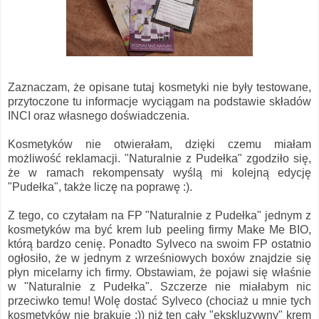
Zaznaczam, że opisane tutaj kosmetyki nie były testowane,
przytoczone tu informacje wyciągam na podstawie składów
INCI oraz własnego doświadczenia.
Kosmetyków nie otwierałam, dzięki czemu miałam
możliwość reklamacji. "Naturalnie z Pudełka" zgodziło się,
że w ramach rekompensaty wyślą mi kolejną edycję
"Pudełka", także liczę na poprawę :).
Z tego, co czytałam na FP "Naturalnie z Pudełka" jednym z
kosmetyków ma być krem lub peeling firmy Make Me BIO,
którą bardzo cenię. Ponadto Sylveco na swoim FP ostatnio
ogłosiło, że w jednym z wrześniowych boxów znajdzie się
płyn micelarny ich firmy. Obstawiam, że pojawi się właśnie
w "Naturalnie z Pudełka". Szczerze nie miałabym nic
przeciwko temu! Wolę dostać Sylveco (chociaż u mnie tych
kosmetyków nie brakuje ;)) niż ten cały "ekskluzywny" krem