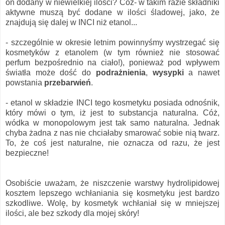
on dodany w niewielkiej ilości? Cóż- w takim razie składniki
aktywne muszą być dodane w ilości śladowej, jako, że
znajdują się dalej w INCI niż etanol...
- szczególnie w okresie letnim powinnyśmy wystrzegać się
kosmetyków z etanolem (w tym również nie stosować
perfum bezpośrednio na ciało!), ponieważ pod wpływem
światła może dość do
podrażnienia
,
wysypki
a nawet
powstania
przebarwień
.
- etanol w składzie INCI tego kosmetyku posiada odnośnik,
który mówi o tym, iż jest to substancja naturalna. Cóż,
wódka w monopolowym jest tak samo naturalna. Jednak
chyba żadna z nas nie chciałaby smarować sobie nią twarz.
To, że coś jest naturalne, nie oznacza od razu, że jest
bezpieczne!
Osobiście uważam, że niszczenie warstwy hydrolipidowej
kosztem lepszego wchłaniania się kosmetyku jest bardzo
szkodliwe. Wolę, by kosmetyk wchłaniał się w mniejszej
ilości, ale bez szkody dla mojej skóry!