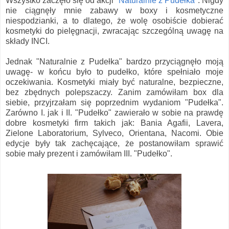
Wszystko zaczęło się od akcji
"Naturalnie z Pudełka"
. Nigdy
nie ciągnęły mnie zabawy w boxy i kosmetyczne
niespodzianki, a to dlatego, że wolę osobiście dobierać
kosmetyki do pielęgnacji, zwracając szczególną uwagę na
składy INCI.
Jednak "Naturalnie z Pudełka" bardzo przyciągnęło moją
uwagę- w końcu było to pudełko, które spełniało moje
oczekiwania. Kosmetyki miały być naturalne, bezpieczne,
bez zbędnych polepszaczy. Zanim zamówiłam box dla
siebie, przyjrzałam się poprzednim wydaniom "Pudełka".
Zarówno I. jak i II. "Pudełko" zawierało w sobie na prawdę
dobre kosmetyki firm takich jak: Bania Agafii, Lavera,
Zielone Laboratorium, Sylveco, Orientana, Nacomi. Obie
edycje były tak zachęcające, że postanowiłam sprawić
sobie mały prezent i zamówiłam III. "Pudełko".