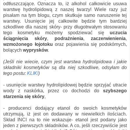
odtłuszczające. Oznacza to, iż alkohol całkowicie usuwa
warstwę hydrolipidową z naszej twarzy! Wiele razy już
pisałam na tym blogu, czym skutkuje samo naruszenie tej
warstwy. Usunięcie jej całkowite będzie tym bardziej
szkodliwe dla naszej skóry- przy długotrwałym stosowaniu
tego kosmetyku możemy spodziewać się
uczucia
ściągnięcia skóry
,
podrażnienia
,
zaczerwienienia
,
wzmożonego łojotoku
oraz pojawienia się podskórnych,
bolących
wyprysków
.
(Jeśli nie wiecie, czym jest warstwa hydrolipidowa i jakie
składniki kosmetyków są dla niej szkodliwe, odsyłam do
tego postu:
KLIK!
)
- usunięcie warstwy hydrolipidowej będzie sprzyjać utracie
wody z naskórka, przez co dochodzi do
szybszego
starzenia się skóry
,
- producenci dodający etanol do swoich kosmetyków
utrzymują, iż jest on dodawany w niewielkich ilościach.
Skład INCI na to nie wskazuje- etanol jest podany jako
jeden z pierwszych składników. A co, jeśli rzeczywiście jest