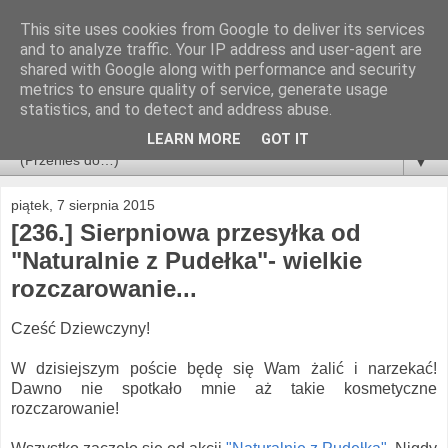
This site uses cookies from Google to deliver its services
and to analyze traffic. Your IP address and user-agent are
shared with Google along with performance and security
metrics to ensure quality of service, generate usage
statistics, and to detect and address abuse.
LEARN MORE
GOT IT
▼
piątek, 7 sierpnia 2015
[236.] Sierpniowa przesyłka od
"Naturalnie z Pudełka"- wielkie
rozczarowanie...
Cześć Dziewczyny!
W dzisiejszym poście będę się Wam żalić i narzekać!
Dawno nie spotkało mnie aż takie kosmetyczne
rozczarowanie!