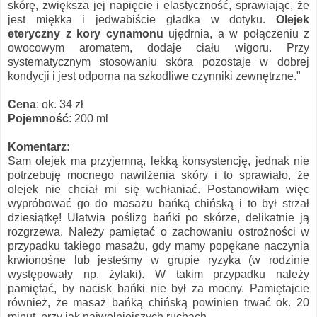
skórę, zwiększa jej napięcie i elastyczność, sprawiając, że
jest miękka i jedwabiście gładka w dotyku.
Olejek
eteryczny z kory cynamonu
ujędrnia, a w połączeniu z
owocowym aromatem, dodaje ciału wigoru. Przy
systematycznym stosowaniu skóra pozostaje w dobrej
kondycji i jest odporna na szkodliwe czynniki zewnętrzne."
Cena
: ok. 34 zł
Pojemność
: 200 ml
Komentarz:
Sam olejek ma przyjemną, lekką konsystencję, jednak nie
potrzebuję mocnego nawilżenia skóry i to sprawiało, że
olejek nie chciał mi się wchłaniać. Postanowiłam więc
wypróbować go do masażu bańką chińską i to był strzał
dziesiątkę! Ułatwia poślizg bańki po skórze, delikatnie ją
rozgrzewa. Należy pamiętać o zachowaniu ostrożności w
przypadku takiego masażu, gdy mamy popękane naczynia
krwionośne lub jesteśmy w grupie ryzyka (w rodzinie
występowały np. żylaki). W takim przypadku należy
pamiętać, by nacisk bańki nie był za mocny. Pamiętajcie
również, że masaż bańką chińską powinien trwać ok. 20
minut, przy jak najwolniejszych ruchach.