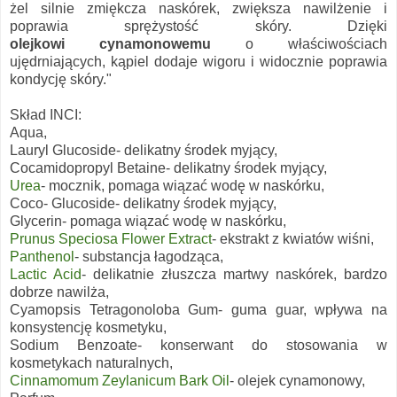
żel silnie zmiękcza naskórek, zwiększa nawilżenie i
poprawia sprężystość skóry. Dzięki
olejkowi cynamonowemu
o właściwościach
ujędrniających, kąpiel dodaje wigoru i widocznie poprawia
kondycję skóry."
Skład INCI:
Aqua,
Lauryl Glucoside- delikatny środek myjący,
Cocamidopropyl Betaine- delikatny środek myjący,
Urea
- mocznik, pomaga wiązać wodę w naskórku,
Coco- Glucoside- delikatny środek myjący,
Glycerin- pomaga wiązać wodę w naskórku,
Prunus Speciosa Flower Extract
- ekstrakt z kwiatów wiśni,
Panthenol
- substancja łagodząca,
Lactic Acid
- delikatnie złuszcza martwy naskórek, bardzo
dobrze nawilża,
Cyamopsis Tetragonoloba Gum- guma guar, wpływa na
konsystencję kosmetyku,
Sodium Benzoate- konserwant do stosowania w
kosmetykach naturalnych,
Cinnamomum Zeylanicum Bark Oil
- olejek cynamonowy,