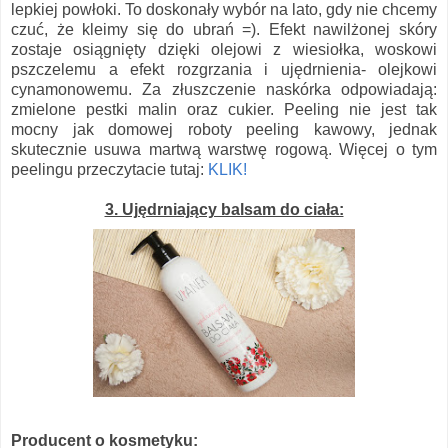
lepkiej powłoki. To doskonały wybór na lato, gdy nie chcemy
czuć, że kleimy się do ubrań =). Efekt nawilżonej skóry
zostaje osiągnięty dzięki olejowi z wiesiołka, woskowi
pszczelemu a efekt rozgrzania i ujędrnienia- olejkowi
cynamonowemu. Za złuszczenie naskórka odpowiadają:
zmielone pestki malin oraz cukier. Peeling nie jest tak
mocny jak domowej roboty peeling kawowy, jednak
skutecznie usuwa martwą warstwę rogową. Więcej o tym
peelingu przeczytacie tutaj:
KLIK!
3. Ujędrniający balsam do ciała:
Producent o kosmetyku: