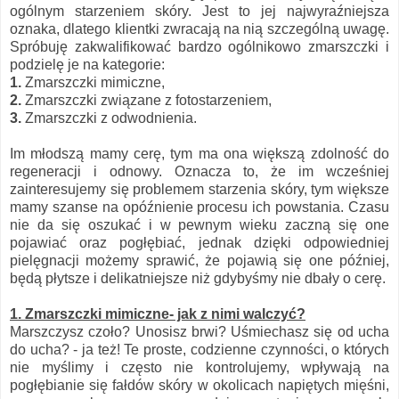
ogólnym starzeniem skóry. Jest to jej najwyraźniejsza
oznaka, dlatego klientki zwracają na nią szczególną uwagę.
Spróbuję zakwalifikować bardzo ogólnikowo zmarszczki i
podzielę je na kategorie:
1.
Zmarszczki mimiczne,
2.
Zmarszczki związane z fotostarzeniem,
3.
Zmarszczki z odwodnienia.
Im młodszą mamy cerę, tym ma ona większą zdolność do
regeneracji i odnowy. Oznacza to, że im wcześniej
zainteresujemy się problemem starzenia skóry, tym większe
mamy szanse na opóźnienie procesu ich powstania. Czasu
nie da się oszukać i w pewnym wieku zaczną się one
pojawiać oraz pogłębiać, jednak dzięki odpowiedniej
pielęgnacji możemy sprawić, że pojawią się one później,
będą płytsze i delikatniejsze niż gdybyśmy nie dbały o cerę.
1. Zmarszczki mimiczne- jak z nimi walczyć?
Marszczysz czoło? Unosisz brwi? Uśmiechasz się od ucha
do ucha? - ja też! Te proste, codzienne czynności, o których
nie myślimy i często nie kontrolujemy, wpływają na
pogłębianie się fałdów skóry w okolicach napiętych mięśni,