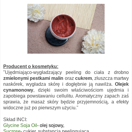
Producent o kosmetyku:
"Ujędrniająco-wygładzający peeling do ciała z drobno
zmielonymi pestkami malin
oraz
cukrem
, złuszcza martwy
naskórek, wygładza skórę i dogłębnie ją nawilża.
Olejek
cynamonowy
, dzięki swoim właściwościom ujędrnia i
zapobiega powstawaniu cellulitu. Aromatyczny zapach zaś
sprawia, że masaż skóry będzie przyjemnością, a efekty
widoczne już po pierwszym użyciu."
Skład INCI:
Glycine Soja Oil
- olej sojowy,
Sucrose
- cukier, substancja peelingująca,