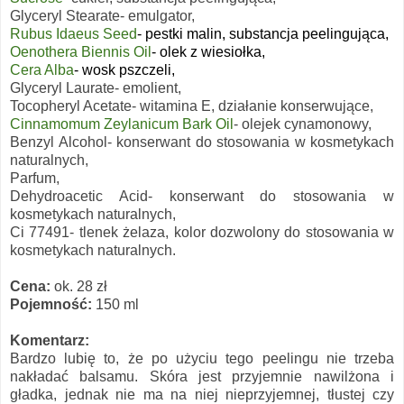
Glyceryl Stearate- emulgator,
Rubus Idaeus Seed
- pestki malin, substancja peelingująca,
Oenothera Biennis Oil
- olek z wiesiołka,
Cera Alba
- wosk pszczeli,
Glyceryl Laurate- emolient,
Tocopheryl Acetate- witamina E, działanie konserwujące,
Cinnamomum Zeylanicum Bark Oil
- olejek cynamonowy,
Benzyl Alcohol- konserwant do stosowania w kosmetykach
naturalnych,
Parfum,
Dehydroacetic Acid- konserwant do stosowania w
kosmetykach naturalnych,
Ci 77491- tlenek żelaza, kolor dozwolony do stosowania w
kosmetykach naturalnych.
Cena:
ok. 28 zł
Pojemność:
150 ml
Komentarz:
Bardzo lubię to, że po użyciu tego peelingu nie trzeba
nakładać balsamu. Skóra jest przyjemnie nawilżona i
gładka, jednak nie ma na niej nieprzyjemnej, tłustej czy