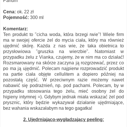
Parfum
Cena:
ok. 22 zł
Pojemność:
300 ml
Komentarz:
Ten produkt to "cicha woda, która brzegi rwie"! Wiele firm
ma w swojej ofercie żel do mycia ciała, który ma również
ujędrnić skórę. Każda z nas wie, że taka obietnica to
przysłowiowa "gruszka na wierzbie". Natomiast w
przypadku żelu z Vianka, czujemy, że w nim ma co działać!
Rozsmarowany na skórze zaczyna ją rozgrzewać, przez co
po ma ją ujędrnić. Polecam najpierw rozprowadzić produkt
na partie ciała objęte cellulitem a dopiero później na
pozostałą część. W przeciwnym razie możemy nawet
nabawić się podrażnień, np. pod pachami. Polecam, by w
przypadku stosowania tego żelu, mieć osobny żel do
higieny intymnej =). Gdybym jednak miała wskazać żel pod
prysznic, który będzie wykazywał działanie ujędrniające,
bez wahania wskazałabym na tego gagatka!
2. Ujędrniająco-wygładzający peeling: