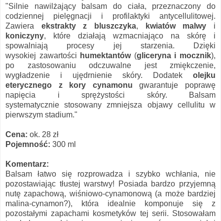
"Silnie nawilżający balsam do ciała, przeznaczony do
codziennej pielęgnacji i profilaktyki antycellulitowej.
Zawiera
ekstrakty z bluszczyka
,
kwiatów malwy
i
koniczyny
, które działają wzmacniająco na skórę i
spowalniają procesy jej starzenia. Dzięki
wysokiej zawartości
humektantów
(
gliceryna i mocznik
),
po zastosowaniu odczuwalne jest zmiękczenie,
wygładzenie i ujędrnienie skóry. Dodatek
olejku
eterycznego z kory cynamonu
gwarantuje poprawę
napięcia i sprężystości skóry. Balsam
systematycznie stosowany zmniejsza objawy cellulitu w
pierwszym stadium."
Cena:
ok. 28 zł
Pojemność:
300 ml
Komentarz:
Balsam łatwo się rozprowadza i szybko wchłania, nie
pozostawiając tłustej warstwy! Posiada bardzo przyjemną
nutę zapachową, wiśniowo-cynamonową (a może bardziej
malina-cynamon?), która idealnie komponuje się z
pozostałymi zapachami kosmetyków tej serii. Stosowałam