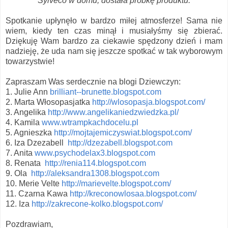
Sylveco w domu, dostała próbkę produktu.
Spotkanie upłynęło w bardzo miłej atmosferze! Sama nie
wiem, kiedy ten czas minął i musiałyśmy się zbierać.
Dziękuję Wam bardzo za ciekawie spędzony dzień i mam
nadzieję, że uda nam się jeszcze spotkać w tak wyborowym
towarzystwie!
Zapraszam Was serdecznie na blogi Dziewczyn:
1. Julie Ann
brilliant--brunette.blogspot.com
2. Marta Włosopasjatka
http://wlosopasja.blogspot.com/
3. Angelika
http://www.angelikaniedzwiedzka.pl/
4. Kamila
www.wtrampkachdocelu.pl
5. Agnieszka
http://mojtajemiczyswiat.blogspot.com/
6. Iza Dzezabell
http://dzezabell.blogspot.com
7. Anita
www.psychodelax3.blogspot.com
8. Renata
http://renia114.blogspot.com
9. Ola
http://aleksandra1308.blogspot.com
10. Merie Velte
http://marievelte.blogspot.com/
11. Czarna Kawa
http://kreconowlosaa.blogspot.com/
12. Iza
http://zakrecone-kolko.blogspot.com/
Pozdrawiam,