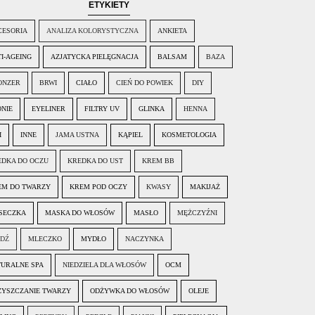
ETYKIETY
CESORIA
ANALIZA KOLORYSTYCZNA
ANKIETA
I-AGEING
AZJATYCKA PIELĘGNACJA
BALSAM
BAZA
ONZER
BRWI
CIAŁO
CIEŃ DO POWIEK
DIY
ONIE
EYELINER
FILTRY UV
GLINKA
HENNA
I
INNE
JAMA USTNA
KĄPIEL
KOSMETOLOGIA
EDKA DO OCZU
KREDKA DO UST
KREM BB
EM DO TWARZY
KREM POD OCZY
KWASY
MAKIJAŻ
SECZKA
MASKA DO WŁOSÓW
MASŁO
MĘŻCZYŹNI
EDŹ
MLECZKO
MYDŁO
NACZYNKA
TURALNE SPA
NIEDZIELA DLA WŁOSÓW
OCM
ZYSZCZANIE TWARZY
ODŻYWKA DO WŁOSÓW
OLEJE