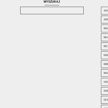
WYSZUKAJ
AK
ANT
BR
DŁ
INC
KR
KR
MA
MI
NA
OC