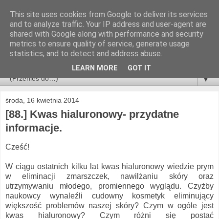
This site uses cookies from Google to deliver its services
and to analyze traffic. Your IP address and user-agent are
shared with Google along with performance and security
metrics to ensure quality of service, generate usage
statistics, and to detect and address abuse.
LEARN MORE
GOT IT
▼
środa, 16 kwietnia 2014
[88.] Kwas hialuronowy- przydatne
informacje.
Cześć!
W ciągu ostatnich kilku lat kwas hialuronowy wiedzie prym
w eliminacji zmarszczek, nawilżaniu skóry oraz
utrzymywaniu młodego, promiennego wyglądu. Czyżby
naukowcy wynaleźli cudowny kosmetyk eliminujący
większość problemów naszej skóry? Czym w ogóle jest
kwas hialuronowy? Czym różni się postać