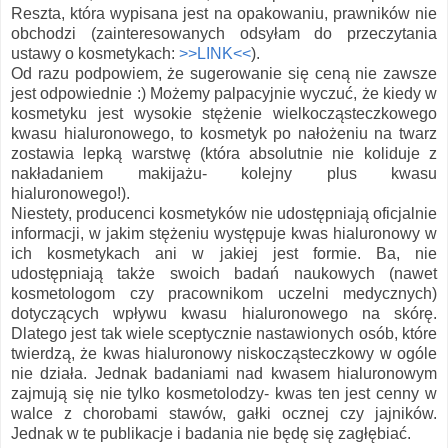
Reszta, która wypisana jest na opakowaniu, prawników nie
obchodzi (zainteresowanych odsyłam do przeczytania
ustawy o kosmetykach:
>>LINK<<
).
Od razu podpowiem, że sugerowanie się ceną nie zawsze
jest odpowiednie :) Możemy palpacyjnie wyczuć, że kiedy w
kosmetyku jest wysokie stężenie wielkocząsteczkowego
kwasu hialuronowego, to kosmetyk po nałożeniu na twarz
zostawia lepką warstwę (która absolutnie nie koliduje z
nakładaniem makijażu- kolejny plus kwasu
hialuronowego!).
Niestety, producenci kosmetyków nie udostępniają oficjalnie
informacji, w jakim stężeniu występuje kwas hialuronowy w
ich kosmetykach ani w jakiej jest formie. Ba, nie
udostępniają także swoich badań naukowych (nawet
kosmetologom czy pracownikom uczelni medycznych)
dotyczących wpływu kwasu hialuronowego na skórę.
Dlatego jest tak wiele sceptycznie nastawionych osób, które
twierdzą, że kwas hialuronowy niskocząsteczkowy w ogóle
nie działa. Jednak badaniami nad kwasem hialuronowym
zajmują się nie tylko kosmetolodzy- kwas ten jest cenny w
walce z chorobami stawów, gałki ocznej czy jajników.
Jednak w te publikacje i badania nie będę się zagłębiać.