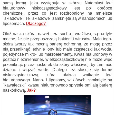
samą formą, jaka występuje w skórze. Natomiast kw.
hialuronowy niskocząsteczkowy jest po obróbce
chemicznej, przez co jest rozdrobniony na mniejsze
"składowe". Te "składowe" zamknięte są w nanosomach lub
liposomach.
Dlaczego?
Otóż nasza skóra, nawet cera sucha i wrażliwa, są na tyle
mocne, że nie przepuszczają bakterii i wirusów. Mało tego-
skóra tworzy tak mocną barierę ochronną, że mogę przez
nią przeniknąć jedynie jony lub małe cząsteczki jak woda,
pojedyncze mikro- lub makroelementy. Kwas hialuronowy w
postaci niezmienionej, wielkocząsteczkowej nie może więc
przeniknąć przez naskórek do skóry właściwej, by tam móc
działać i wiązać wodę. Dlatego też stosuje się formę
niskocząsteczkową, która ułatwia wnikanie kw.
hialuronowego. Nano- i liposomy, w których zamknięte są
"kawałeczki" kwasu hialuronowego sprytnie omijają barierę
naskórkową.
Jak?