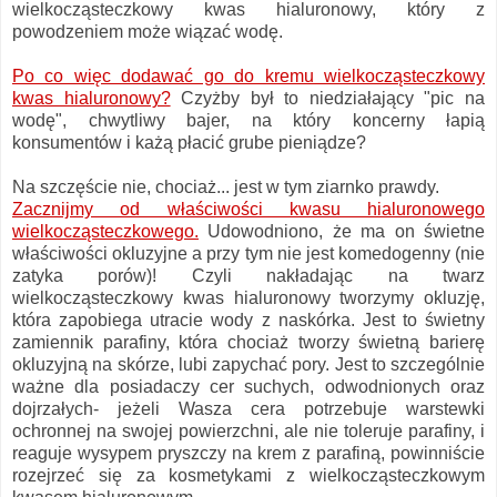
wielkocząsteczkowy kwas hialuronowy, który z
powodzeniem może wiązać wodę.
Po co więc dodawać go do kremu wielkocząsteczkowy
kwas hialuronowy?
Czyżby był to niedziałający "pic na
wodę", chwytliwy bajer, na który koncerny łapią
konsumentów i każą płacić grube pieniądze?
Na szczęście nie, chociaż... jest w tym ziarnko prawdy.
Zacznijmy od właściwości kwasu hialuronowego
wielkocząsteczkowego.
Udowodniono, że ma on świetne
właściwości okluzyjne a przy tym nie jest komedogenny (nie
zatyka porów)! Czyli nakładając na twarz
wielkocząsteczkowy kwas hialuronowy tworzymy okluzję,
która zapobiega utracie wody z naskórka. Jest to świetny
zamiennik parafiny, która chociaż tworzy świetną barierę
okluzyjną na skórze, lubi zapychać pory. Jest to szczególnie
ważne dla posiadaczy cer suchych, odwodnionych oraz
dojrzałych- jeżeli Wasza cera potrzebuje warstewki
ochronnej na swojej powierzchni, ale nie toleruje parafiny, i
reaguje wysypem pryszczy na krem z parafiną, powinniście
rozejrzeć się za kosmetykami z wielkocząsteczkowym