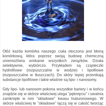
Otóż każda komórka naszego ciała otoczona jest błoną
komórkową, która poprzez swoją budowę chemiczną
uniemożliwia wnikanie wszystkich związków. Działa
selektywnie, wybiórczo. Przykładem są cząsteczki
hydrofilowe (rozpuszczalne w wodzie) i lipofilowe
(rozpuszczalne w tłuszczach). Do skóry lepiej przenikają
substancje lipofilowe i takie właśnie są lipo- i nanosomy.
Gdy lipo- lub nanosom pokona wszystkie bariery i w końcu
znajdzie się w skórze właściwej ulega "pęknięciu" i uwalnia
zamknięte w nim "składowe" kwasu hialuronowego. W
skórze właściwej te "składowe" łączą się w całość tworząc