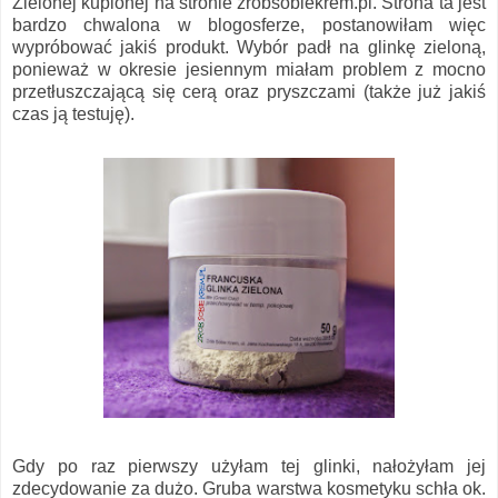
Zielonej kupionej na stronie zrobsobiekrem.pl. Strona ta jest
bardzo chwalona w blogosferze, postanowiłam więc
wypróbować jakiś produkt. Wybór padł na glinkę zieloną,
ponieważ w okresie jesiennym miałam problem z mocno
przetłuszczającą się cerą oraz pryszczami (także już jakiś
czas ją testuję).
Gdy po raz pierwszy użyłam tej glinki, nałożyłam jej
zdecydowanie za dużo. Gruba warstwa kosmetyku schła ok.