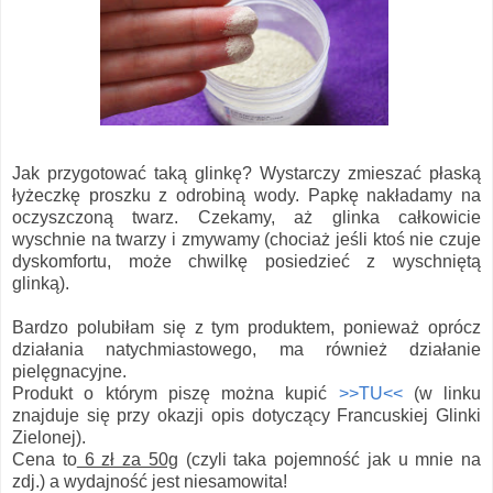
Jak przygotować taką glinkę? Wystarczy zmieszać płaską
łyżeczkę proszku z odrobiną wody. Papkę nakładamy na
oczyszczoną twarz. Czekamy, aż glinka całkowicie
wyschnie na twarzy i zmywamy (chociaż jeśli ktoś nie czuje
dyskomfortu, może chwilkę posiedzieć z wyschniętą
glinką).
Bardzo polubiłam się z tym produktem, ponieważ oprócz
działania natychmiastowego, ma również działanie
pielęgnacyjne.
Produkt o którym piszę można kupić
>>TU<<
(w linku
znajduje się przy okazji opis dotyczący Francuskiej Glinki
Zielonej).
Cena to
6 zł za 50g
(czyli taka pojemność jak u mnie na
zdj.) a wydajność jest niesamowita!