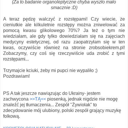
(Za to badanie organoleptyczne chyba wyszło mało
smacznie :D)
A teraz pędzę walczyć z rozstępami! Czy wiecie, że
cieniutkie ale kilkuletnie rozstępy można zniwelować
za
pomocą kwasu glikolowego 70%? Ja też o tym nie
wiedziałam, ale gdy tylko dowiedziałam się na zajęciach
medycyny estetycznej, od razu zaopatrzyłam się w ten
kwas, oczywiście również na stronie zrobsobiekrem.pl!
Zobaczymy, czy coś się rzeczywiście uda zrobić z tymi
rozstępami...
Trzymajcie kciuki, żeby mi pupci nie wypaliło ;)
Pozdrawiam!
PS A tak jeszcze nawiązując do Ukrainy- jestem
zachwycona
>>TĄ<<
piosenką, jednak nigdzie nie mogę
znaleźć jej tłumaczenia... Zespół "Żywiołak" to
zdecydowanie mój ulubiony, polski zespół grający muzykę
folkową.