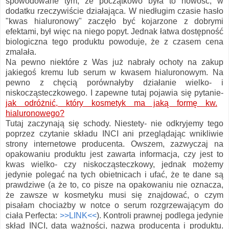
spowodowane tym, że początkowo była to nowość, w
dodatku rzeczywiście działająca. W niedługim czasie hasło
"kwas hialuronowy" zaczęło być kojarzone z dobrymi
efektami, był więc na niego popyt. Jednak łatwa dostępność
biologiczna tego produktu powoduje, że z czasem cena
zmalała.
Na pewno niektóre z Was już nabrały ochoty na zakup
jakiegoś kremu lub serum w kwasem hialuronowym. Na
pewno z chęcią porównałyby działanie wielko- i
niskocząsteczkowego. I zapewne tutaj pojawia się pytanie-
jak odróżnić, który kosmetyk ma jaką formę kw.
hialuronowego?
Tutaj zaczynają się schody. Niestety- nie odkryjemy tego
poprzez czytanie składu INCI ani przeglądając wnikliwie
strony internetowe producenta. Owszem, zazwyczaj na
opakowaniu produktu jest zawarta informacja, czy jest to
kwas wielko- czy niskocząsteczkowy, jednak możemy
jedynie polegać na tych obietnicach i ufać, że te dane są
prawdziwe (a że to, co pisze na opakowaniu nie oznacza,
że zawsze w kosmetyku musi się znajdować, o czym
pisałam chociażby w notce o serum rozgrzewającym do
ciała Perfecta:
>>LINK<<
). Kontroli prawnej podlega jedynie
skład INCI, data ważności, nazwa producenta i produktu.