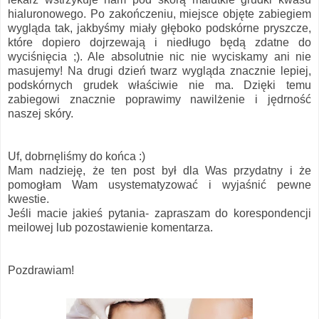
hialuronowego. Po zakończeniu, miejsce objęte zabiegiem
wygląda tak, jakbyśmy miały głęboko podskórne pryszcze,
które dopiero dojrzewają i niedługo będą zdatne do
wyciśnięcia ;). Ale absolutnie nic nie wyciskamy ani nie
masujemy! Na drugi dzień twarz wygląda znacznie lepiej,
podskórnych grudek właściwie nie ma. Dzięki temu
zabiegowi znacznie poprawimy nawilżenie i jędrność
naszej skóry.
Uf, dobrnęliśmy do końca :)
Mam nadzieję, że ten post był dla Was przydatny i że
pomogłam Wam usystematyzować i wyjaśnić pewne
kwestie.
Jeśli macie jakieś pytania- zapraszam do korespondencji
meilowej lub pozostawienie komentarza.
Pozdrawiam!