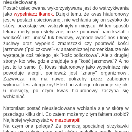
nieusieciowaną.
Postać usieciowana wykorzystywana jest do wstrzykiwania
jako
wypełniacz tkanek.
Dzięki temu, że kwas hialuronowy
jest w postaci usieciowanej, nie wchłania się on szybko do
skóry, pozostaje we wstrzykniętym miejscu. W ten sposób
lekarz medycyny estetycznej może poprawić nam kształt i
wielkość ust, unieść łuk brwiowy, wymodelować nos i linię
żuchwy oraz wypełnić zmarszczki czy poprawić kości
jarzmowe ("policzkowe"- w anatomicznej nomenklaturze nie
występuje coś takiego jak "kość policzkowa". Ale z drugiej
strony- kto wie, gdzie znajduje się "kość jarzmowa"? A no
jest to to samo :)). Kwas hialuronowy jako wypełniacz nie
powoduje alergii, ponieważ jest "znany" organizmowi.
Zazwyczaj nie ma nawet potrzeby przez zabiegiem
wykonać test alergiczny! Efekt po zabiegu utrzymuje się ok.
6 miesięcy, po czym kwas hialuronowy zaczyna się
wchłaniać.
Natomiast postać nieusieciowana wchłania się w skórę w
przeciągu kilku dni. Co zatem możemy z tym faktem zrobić?
Najlepiej wykorzystać
w mezoterapii
!
Na czym ona polega? Za pomocą specjalnej strzykawki
lekarz wstrzykuje nam pod skórą malutkie grudki kwasu