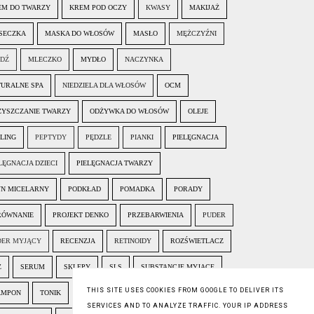
EM DO TWARZY
KREM POD OCZY
KWASY
MAKIJAŻ
SECZKA
MASKA DO WŁOSÓW
MASŁO
MĘŻCZYŹNI
EDŹ
MLECZKO
MYDŁO
NACZYNKA
TURALNE SPA
NIEDZIELA DLA WŁOSÓW
OCM
ZYSZCZANIE TWARZY
ODŻYWKA DO WŁOSÓW
OLEJE
LING
PEPTYDY
PĘDZLE
PIANKI
PIELĘGNACJA
LĘGNACJA DZIECI
PIELĘGNACJA TWARZY
YN MICELARNY
PODKŁAD
POMADKA
PORADY
RÓWNANIE
PROJEKT DENKO
PRZEBARWIENIA
PUDER
DER MYJĄCY
RECENZJA
RETINOIDY
ROZŚWIETLACZ
Ż
SERUM
SKLEPY
SLS
SUBSTANCJE MYJĄCE
THIS SITE USES COOKIES FROM GOOGLE TO DELIVER ITS
AMPON
TONIK
TRĄDZIK
TUSZ DO RZĘS
SERVICES AND TO ANALYZE TRAFFIC. YOUR IP ADDRESS