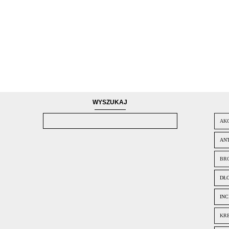
WYSZUKAJ
AK
ANT
BR
DŁ
INC
KR