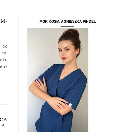
EM-
MGR KOSM. AGNIESZKA PINDEL
ę do
to:
ażu
iła?
ĄCA
A-