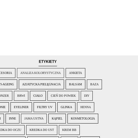
ETYKIETY
CESORIA
ANALIZA KOLORYSTYCZNA
ANKIETA
I-AGEING
AZJATYCKA PIELĘGNACJA
BALSAM
BAZA
ONZER
BRWI
CIAŁO
CIEŃ DO POWIEK
DIY
ONIE
EYELINER
FILTRY UV
GLINKA
HENNA
I
INNE
JAMA USTNA
KĄPIEL
KOSMETOLOGIA
EDKA DO OCZU
KREDKA DO UST
KREM BB