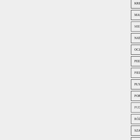
KR
MA
MI
NA
OC
PEE
PIE
PŁ
PO
PU
RÓ
SZ