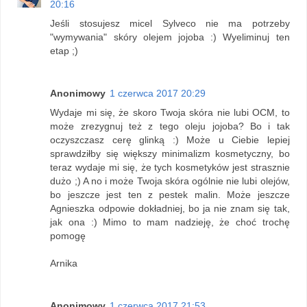
20:16
Jeśli stosujesz micel Sylveco nie ma potrzeby
"wymywania" skóry olejem jojoba :) Wyeliminuj ten
etap ;)
Anonimowy
1 czerwca 2017 20:29
Wydaje mi się, że skoro Twoja skóra nie lubi OCM, to
może zrezygnuj też z tego oleju jojoba? Bo i tak
oczyszczasz cerę glinką :) Może u Ciebie lepiej
sprawdziłby się większy minimalizm kosmetyczny, bo
teraz wydaje mi się, że tych kosmetyków jest strasznie
dużo ;) A no i może Twoja skóra ogólnie nie lubi olejów,
bo jeszcze jest ten z pestek malin. Może jeszcze
Agnieszka odpowie dokładniej, bo ja nie znam się tak,
jak ona :) Mimo to mam nadzieję, że choć trochę
pomogę
Arnika
Anonimowy
1 czerwca 2017 21:53