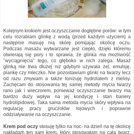
Kolejnym krokiem jest oczyszczanie dogłębne porów: w tym
celu rozrabiam glinkę z wodą (przed każdym użyciem) a
następnie masuję nią skórę pomijając okolicę oczu.
Podczas masażu wytwarzane jest ciepło, dzięki któremu
otwierają się pory i to sprawia, że glinka ma możliwość
"wyciągnięcia" tego, co głęboko w nich zalega. Masaż
glinką nie trwa dłużej niż gdybym używała żel, emulsję,
piankę czy mleczko. Nie pozostawiam glinki na twarzy lecz
od razu zmywam a także tonizuję hydrolatem z melisy.
Zachęcam do stosowania tej samej metody mycia twarzy
rano jak i wieczorem, ponieważ oczyszczanie twarzy ma
bardzo duży wpływ na jej kondycję i stan bariery
hydrolipidowej. Taka sama metoda mycia skóry wpływa na
regulację pracy gruczołów łojowych i poprawne
oddziaływanie na oczyszczanie.
Krem pod oczy
stosuję tylko na noc- na dzień na tę okolicę
nakładam ten sam krem, który stosowałam na całą twarz.