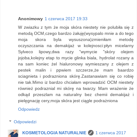
Anonimowy
1 czerwca 2017 19:33
W zwiazku z tym że moja skóra niestety nie polubiła się z
metodą OCM,czego bardzo żałuję(wysypalo mnie a do tego
moja skora byla wysuszona)zmieniłam metodę
oczyszczania na demakijaż w kolejnosci:płyn micelarny
Sylveco lipowy,dwa razy "wymycie "skóry olejem
jojoba,kolejny etap to mycie glinka biala, hydrolat rozany a
na sam koniec żel hialuronowy wymieszany z olejem z
pestek malin i ppwiem szczerze,że mam baardzo
sciagnieta i podrazniona skórę.Zastanawiam się co robię
nie tak.Mimo iz bardzo chciałam wprowadzić OCM niestety
również podraznial mi skórę na twarzy. Mam wrażenie że
odkąd przeszlam na naturalny bez chemii demakijaż i
pielęgnację cery,moja skóra jest ciągle podrażniona
Odpowiedz
Odpowiedzi
KOSMETOLOGIA NATURALNIE
1 czerwca 2017