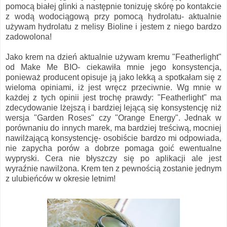
pomocą białej glinki a następnie tonizuję skórę po kontakcie
z wodą wodociągową przy pomocą hydrolatu- aktualnie
używam hydrolatu z melisy Bioline i jestem z niego bardzo
zadowolona!
Jako krem na dzień aktualnie używam kremu "Featherlight"
od Make Me BIO- ciekawiła mnie jego konsystencja,
ponieważ producent opisuje ją jako lekką a spotkałam się z
wieloma opiniami, iż jest wręcz przeciwnie. Wg mnie w
każdej z tych opinii jest trochę prawdy: "Featherlight" ma
zdecydowanie lżejszą i bardziej lejącą się konsystencję niż
wersja "Garden Roses" czy "Orange Energy". Jednak w
porównaniu do innych marek, ma bardziej treściwą, mocniej
nawilżającą konsystencję- osobiście bardzo mi odpowiada,
nie zapycha porów a dobrze pomaga goić ewentualne
wypryski. Cera nie błyszczy się po aplikacji ale jest
wyraźnie nawilżona. Krem ten z pewnością zostanie jednym
z ulubieńców w okresie letnim!