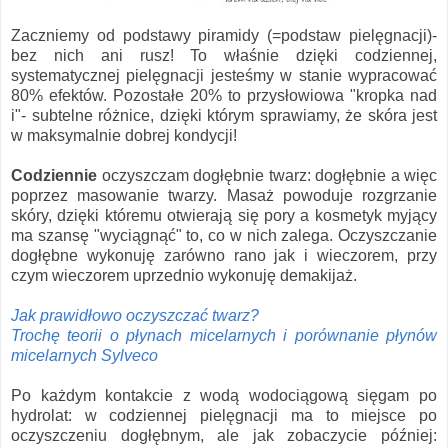
Zaczniemy od podstawy piramidy (=podstaw pielęgnacji)-
bez nich ani rusz! To właśnie dzięki codziennej,
systematycznej pielęgnacji jesteśmy w stanie wypracować
80% efektów. Pozostałe 20% to przysłowiowa "kropka nad
i"- subtelne różnice, dzięki którym sprawiamy, że skóra jest
w maksymalnie dobrej kondycji!
Codziennie
oczyszczam dogłębnie twarz: dogłębnie a więc
poprzez masowanie twarzy. Masaż powoduje rozgrzanie
skóry, dzięki któremu otwierają się pory a kosmetyk myjący
ma szansę "wyciągnąć" to, co w nich zalega. Oczyszczanie
dogłębne wykonuję zarówno rano jak i wieczorem, przy
czym wieczorem uprzednio wykonuję demakijaż.
Jak prawidłowo oczyszczać twarz?
Trochę teorii o płynach micelarnych i porównanie płynów
micelarnych Sylveco
Po każdym kontakcie z wodą wodociągową sięgam po
hydrolat: w codziennej pielęgnacji ma to miejsce po
oczyszczeniu dogłębnym, ale jak zobaczycie później: