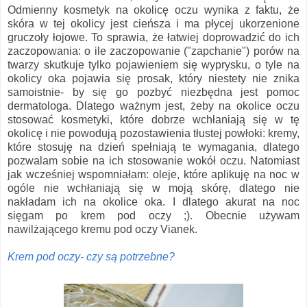
Odmienny kosmetyk na okolicę oczu wynika z faktu, że
skóra w tej okolicy jest cieńsza i ma płycej ukorzenione
gruczoły łojowe. To sprawia, że łatwiej doprowadzić do ich
zaczopowania: o ile zaczopowanie ("zapchanie") porów na
twarzy skutkuje tylko pojawieniem się wyprysku, o tyle na
okolicy oka pojawia się prosak, który niestety nie znika
samoistnie- by się go pozbyć niezbędna jest pomoc
dermatologa. Dlatego ważnym jest, żeby na okolice oczu
stosować kosmetyki, które dobrze wchłaniają się w tę
okolicę i nie powodują pozostawienia tłustej powłoki: kremy,
które stosuję na dzień spełniają te wymagania, dlatego
pozwalam sobie na ich stosowanie wokół oczu. Natomiast
jak wcześniej wspomniałam: oleje, które aplikuję na noc w
ogóle nie wchłaniają się w moją skórę, dlatego nie
nakładam ich na okolice oka. I dlatego akurat na noc
sięgam po krem pod oczy ;). Obecnie używam
nawilżającego kremu pod oczy Vianek.
Krem pod oczy- czy są potrzebne?