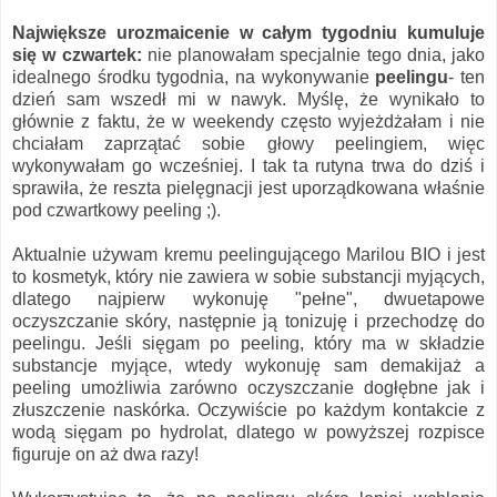
Największe urozmaicenie w całym tygodniu kumuluje
się w czwartek:
nie planowałam specjalnie tego dnia, jako
idealnego środku tygodnia, na wykonywanie
peelingu
- ten
dzień sam wszedł mi w nawyk. Myślę, że wynikało to
głównie z faktu, że w weekendy często wyjeżdżałam i nie
chciałam zaprzątać sobie głowy peelingiem, więc
wykonywałam go wcześniej. I tak ta rutyna trwa do dziś i
sprawiła, że reszta pielęgnacji jest uporządkowana właśnie
pod czwartkowy peeling ;).
Aktualnie używam kremu peelingującego Marilou BIO i jest
to kosmetyk, który nie zawiera w sobie substancji myjących,
dlatego najpierw wykonuję "pełne", dwuetapowe
oczyszczanie skóry, następnie ją tonizuję i przechodzę do
peelingu. Jeśli sięgam po peeling, który ma w składzie
substancje myjące, wtedy wykonuję sam demakijaż a
peeling umożliwia zarówno oczyszczanie dogłębne jak i
złuszczenie naskórka. Oczywiście po każdym kontakcie z
wodą sięgam po hydrolat, dlatego w powyższej rozpisce
figuruje on aż dwa razy!