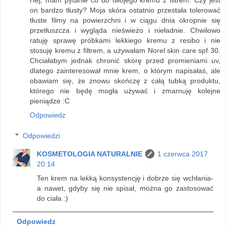
on bardzo tłusty? Moja skóra ostatnio przestała tolerować
tłuste filmy na powierzchni i w ciągu dnia okropnie się
przetłuszcza i wygląda nieświeżo i nieładnie. Chwilowo
ratuję sprawę próbkami lekkiego kremu z resibo i nie
stosuję kremu z filtrem, a używałam Norel skin care spf 30.
Chciałabym jednak chronić skórę przed promieniami uv,
dlatego zainteresował mnie krem, o którym napisałaś, ale
obawiam się, że znowu skończę z całą tubką produktu,
którego nie będę mogła używać i zmarnuję kolejne
pieniądze :C
Odpowiedz
Odpowiedzi
KOSMETOLOGIA NATURALNIE
1 czerwca 2017
20:14
Ten krem na lekką konsystencję i dobrze się wchłania-
a nawet, gdyby się nie spisał, można go zastosować
do ciała :)
Odpowiedz