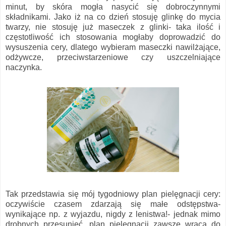
minut, by skóra mogła nasycić się dobroczynnymi
składnikami. Jako iż na co dzień stosuję glinkę do mycia
twarzy, nie stosuję już maseczek z glinki- taka ilość i
częstotliwość ich stosowania mogłaby doprowadzić do
wysuszenia cery, dlatego wybieram maseczki nawilżające,
odżywcze, przeciwstarzeniowe czy uszczelniające
naczynka.
Tak przedstawia się mój tygodniowy plan pielęgnacji cery:
oczywiście czasem zdarzają się małe odstępstwa-
wynikające np. z wyjazdu, nigdy z lenistwa!- jednak mimo
drobnych przesunięć, plan pielęgnacji zawsze wraca do