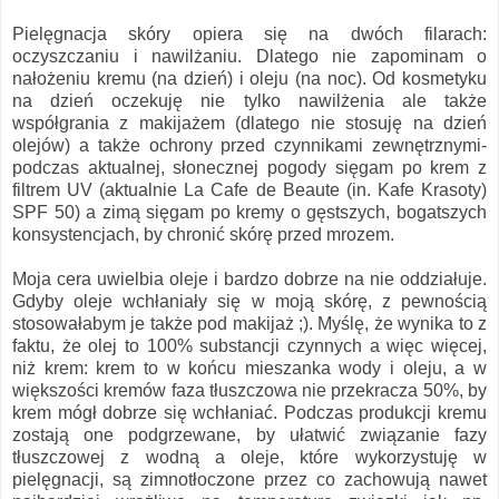
Pielęgnacja skóry opiera się na dwóch filarach:
oczyszczaniu i nawilżaniu. Dlatego nie zapominam o
nałożeniu kremu (na dzień) i oleju (na noc). Od kosmetyku
na dzień oczekuję nie tylko nawilżenia ale także
współgrania z makijażem (dlatego nie stosuję na dzień
olejów) a także ochrony przed czynnikami zewnętrznymi-
podczas aktualnej, słonecznej pogody sięgam po krem z
filtrem UV (aktualnie La Cafe de Beaute (in. Kafe Krasoty)
SPF 50) a zimą sięgam po kremy o gęstszych, bogatszych
konsystencjach, by chronić skórę przed mrozem.
Moja cera uwielbia oleje i bardzo dobrze na nie oddziałuje.
Gdyby oleje wchłaniały się w moją skórę, z pewnością
stosowałabym je także pod makijaż ;). Myślę, że wynika to z
faktu, że olej to 100% substancji czynnych a więc więcej,
niż krem: krem to w końcu mieszanka wody i oleju, a w
większości kremów faza tłuszczowa nie przekracza 50%, by
krem mógł dobrze się wchłaniać. Podczas produkcji kremu
zostają one podgrzewane, by ułatwić związanie fazy
tłuszczowej z wodną a oleje, które wykorzystuję w
pielęgnacji, są zimnotłoczone przez co zachowują nawet