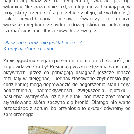
najbardziej wrażliwe na temperaturę związki jak np.
witaminy. Nie zraża mnie fakt, że oleje nie wchłaniają się w
moją skórę- czego skóra potrzebuje z oleju, tyle wchłonie ;).
Fakt niewchłaniania olejów świadczy o dobrze
wykształconej barierze hydrolipidowej- skóra nie potrzebuje
czerpać substancji tłuszczowych z zewnątrz.
Dlaczego nawilżenie jest tak ważne?
Kremy na dzień i na noc
2x w tygodniu
sięgam po serum: mam do nich słabość, bo
to prawdziwe skarby! Posiadają wyższe stężenia substancji
aktywnych
,
przez co pomagają osiągnąć jeszcze lepsze
rezultaty w pielęgnacji. Jednak stosowane zbyt często (np.
codziennie) mogą doprowadzić do pogorszenia stanu cery:
podrażnienia, nadreaktywności, zwiększenia łojotoku i
nasilenia wyprysków- dzieje się tak, ponieważ zbyt mocno
stymulowana skóra zaczyna się bronić. Dlatego nie warto
przesadzać z serum, bo przyniesie to skutek odwrotny od
zamierzonego.