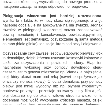
pozwala skórze przyzwyczaić się do nowego produktu a
następnie zacząć na niego odpowiednio reagować.
Pielęgnacja wieczorem jest bardziej urozmaicona
-
wynika to z faktu, że w nocy skóra się regeneruje a więc
najlepiej oddziałuje na aplikowane na nią związki. Jednak
również w pielęgnacji wieczornej można zaobserwować
pewną monotonię i konsekwencję: powtarzającymi się
elementami jest demakijaż, oczyszczanie tą samą metodą
co rano (biała glinka), tonizacja, krem pod oczy i olejowanie.
Oczyszczanie
cery zawsze jest dwuetapowe: pierwszy krok
to demakijaż, dzięki któremu usuwam kosmetyki kolorowe a
także zanieczyszczenia z powierzchni skóry. Etap ten
najchętniej wykonuję przy pomocy dowolnego oleju-
czasem jest to gotowa mieszanka np. Vianek, a najczęściej
olej, który akurat mam pod ręką (nawet te spożywcze jak
oliwa czy słonecznikowy). Chociaż demakijaż przy pomocy
olejów jest mniej wygodny niż np. płynem micelarnym,
ponieważ po zmyciu pozostaje na twarzy tłusty film a jeśli
olej dostanie się do oka, chwilowo utrudnia widzenie, to
doceniam możliwość wykonania krótkiego masażu, dzięki
czemu skóra jest stymulowana do syntezy kolagenu.