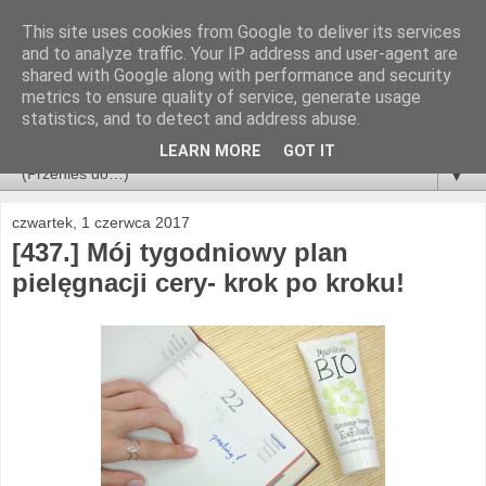
This site uses cookies from Google to deliver its services
and to analyze traffic. Your IP address and user-agent are
shared with Google along with performance and security
metrics to ensure quality of service, generate usage
statistics, and to detect and address abuse.
LEARN MORE
GOT IT
▼
czwartek, 1 czerwca 2017
[437.] Mój tygodniowy plan
pielęgnacji cery- krok po kroku!