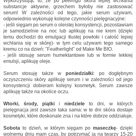
Wykorzystując to, że po peelingu skóra lepiej wchłania
substancje aktywne, grzechem byłoby nie zastosować
serum! W zależności od tego, jakie serum używam,
odpowiednio wykonuję kolejne czynności pielęgnacyjne:
- jeśli sięgam po serum o oleistej konsystencji, pozostawiam
je samodzielnie na noc lub aplikuję na nie krem (dzięki
temu dochodzi do emulgacji tłustej powłoki i całość lepiej
wchłania się w skórę)- w tym celu używam tego samego
kremu co na dzień: "Featherlight" od Make Me BIO.
- jeśli stosuję serum humektantowe lub w formie lekkiej
emulsji, aplikuję oleje.
Serum stosuję także w
poniedziałki
: po dogłębnym
oczyszczeniu skóry aplikuję serum i w zależności od jego
konsystencji dobieram kolejny kosmetyk. Serum zawsze
aplikuję także na okolice oczu.
Wtorki, środy, piątki
i
niedziele
to dni, w których
pielęgnacja jest zawsze taka sama: w te dni skóra dostaje
kosmetyki, które doskonale zna i na które dobrze oddziałuje.
Sobota
to dzień, w którym sięgam po
maseczkę
- dzięki
wolnemu dniu mam czas, by potrzymać ją na twarzy 15-20