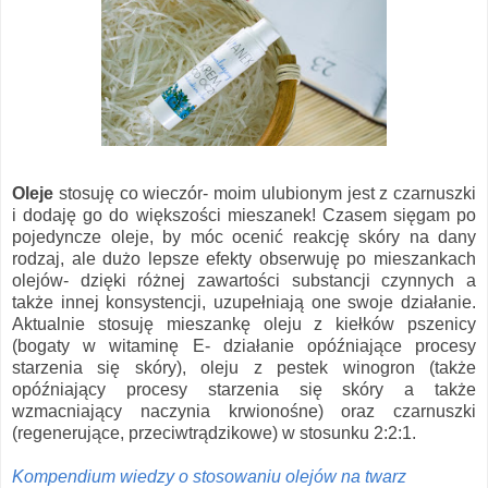
Oleje
stosuję co wieczór- moim ulubionym jest z czarnuszki
i dodaję go do większości mieszanek! Czasem sięgam po
pojedyncze oleje, by móc ocenić reakcję skóry na dany
rodzaj, ale dużo lepsze efekty obserwuję po mieszankach
olejów- dzięki różnej zawartości substancji czynnych a
także innej konsystencji, uzupełniają one swoje działanie.
Aktualnie stosuję mieszankę oleju z kiełków pszenicy
(bogaty w witaminę E- działanie opóźniające procesy
starzenia się skóry), oleju z pestek winogron (także
opóźniający procesy starzenia się skóry a także
wzmacniający naczynia krwionośne) oraz czarnuszki
(regenerujące, przeciwtrądzikowe) w stosunku 2:2:1.
Kompendium wiedzy o stosowaniu olejów na twarz