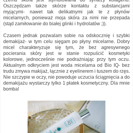
Oszczędzam także skórze kontaktu z substancjami
myjącymi- nawet tak delikatnymi jak te z płynów
micelarnych, ponieważ moja skóra za nimi nie przepada
(stąd zamiłowanie do białej glinki i hydrolatów ;)).
Czasem jednak pozwalam sobie na odskocznię i szybki
demakijaż- w tym celu sięgam po płyny micelarne. Dobry
micel charakteryzuje się tym, że bez agresywnego
pocierania skóry jest w stanie rozpuścić kosmetyki
kolorowe, jednocześnie nie podrażniając przy tym oczu.
Aktualnym odkryciem jest woda micelarna od Bio IQ- bez
trudu zmywa makijaż, łącznie z eyelinerem i tuszem do rzęs.
Nie szczypie w oczy, nie powoduje uczucia ściągnięcia a do
demakijażu wystarczy tylko 1 płatek kosmetyczny. Dla mnie
bomba!