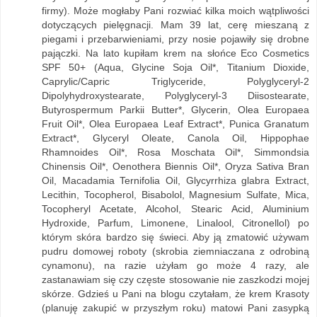
firmy). Może mogłaby Pani rozwiać kilka moich wątpliwości
dotyczących pielęgnacji. Mam 39 lat, cerę mieszaną z
piegami i przebarwieniami, przy nosie pojawiły się drobne
pajączki. Na lato kupiłam krem na słońce Eco Cosmetics
SPF 50+ (Aqua, Glycine Soja Oil*, Titanium Dioxide,
Caprylic/Capric Triglyceride, Polyglyceryl-2
Dipolyhydroxystearate, Polyglyceryl-3 Diisostearate,
Butyrospermum Parkii Butter*, Glycerin, Olea Europaea
Fruit Oil*, Olea Europaea Leaf Extract*, Punica Granatum
Extract*, Glyceryl Oleate, Canola Oil, Hippophae
Rhamnoides Oil*, Rosa Moschata Oil*, Simmondsia
Chinensis Oil*, Oenothera Biennis Oil*, Oryza Sativa Bran
Oil, Macadamia Ternifolia Oil, Glycyrrhiza glabra Extract,
Lecithin, Tocopherol, Bisabolol, Magnesium Sulfate, Mica,
Tocopheryl Acetate, Alcohol, Stearic Acid, Aluminium
Hydroxide, Parfum, Limonene, Linalool, Citronellol) po
którym skóra bardzo się świeci. Aby ją zmatowić używam
pudru domowej roboty (skrobia ziemniaczana z odrobiną
cynamonu), na razie użyłam go może 4 razy, ale
zastanawiam się czy częste stosowanie nie zaszkodzi mojej
skórze. Gdzieś u Pani na blogu czytałam, że krem Krasoty
(planuję zakupić w przyszłym roku) matowi Pani zasypką