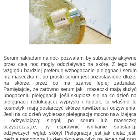
Serum nakładam na noc- pozwalam, by substancje aktywne
przez całą noc mogły oddziaływać na skórę. Z tego też
względu bardziej preferuję wzbogacanie pielęgnacji serum
niż maseczkami: po prostu serum jest pozostawione dłużej
na skórze, przez co ma szansę lepiej zadziałać.
Pamiętajcie, że zarówno serum jak i maseczki mają służyć
ubogaceniu pielęgnacji- jeśli skupiasz się na co dzień na
pielęgnacji redukującej wypryski i łojotok, to właśnie te
kosmetyki mają dostarczyć skórze nawilżenia i odżywienia.
Jeśli na co dzień wybierasz pielęgnację mocno nawilżającą
i odżywiającą: sięgnij po serum lub maseczkę
oczyszczające, by usprawnić wnikanie substancji
odżywczych wgłąb skóry! Pielęgnacja jest jak dieta: jeśli
będzie monotonna i ukierunkowana tylko na jeden cel oraz