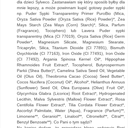
dla dzieci Sylveco. Zastanawiam się który sposób byłby dla
mnie lepszy, a może powinnam kupić gotowy puder sypki
np. Puder Sypki Transparentny Primer PuroBio (Mica,
Oryza Sativa Powder (Oryza Sativa (Rice) Powder)*, Zea
Mays Starch (Zea Mays (Corn) Starch)*, Silica, Parfum
(Fragrance), Tocophero) lub Lavera Puder sypki
transparentny (Mica (CI 77019), Oryza Sativa (Rice) Germ
Powder*, Magnesium Silicate, Magnesium Stearate,
Tricaprylin, Silica, Titanium Dioxide (CI 77891), Bismuth
Oxychloride (CI 77163), Iron Oxide (CI 77491), Iron Oxide
(CI 77492), Argania Spinosa Kernel Oil*, Hippophae
Rhamnoides Fruit Extract*, Tocopherol, Butyrospermum
Parkii (Shea Butter)*, Camelina Sativa Seed Oil, Vegetable
Oil (Olus Oil), Theobroma Cacao (Cocoa) Seed Butter*,
Cocos Nucifera (Coconut) Oil*, Alcohol*, Helianthus Annuus
(Sunflower) Seed Oil, Olea Europaea (Olive) Fruit Oil*,
Glycyrrhiza Glabra (Licorice) Root Extract*, Hydrogenated
Lecithin, Malva Sylvestris (Mallow) Flower Extract*, Rosa
Centifolia Flower Extract*, Tilia Cordata Flower Extract*,
Ascorbyl Palmitate, Water (Aqua), Fragrance (Parfum)**,
Limonene**, Geraniol**, Linalool**, Citronellol**, Citral**,
Benzyl Benzoate**). Co Pani o tym sądzi?
Na koniec dodam, że prowadząc bloga, wykonuje Pani