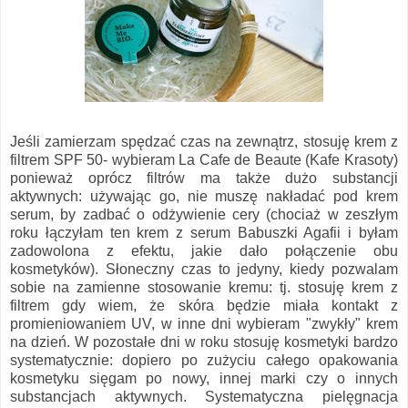
Jeśli zamierzam spędzać czas na zewnątrz, stosuję krem z
filtrem SPF 50- wybieram La Cafe de Beaute (Kafe Krasoty)
ponieważ oprócz filtrów ma także dużo substancji
aktywnych: używając go, nie muszę nakładać pod krem
serum, by zadbać o odżywienie cery (chociaż w zeszłym
roku łączyłam ten krem z serum Babuszki Agafii i byłam
zadowolona z efektu, jakie dało połączenie obu
kosmetyków). Słoneczny czas to jedyny, kiedy pozwalam
sobie na zamienne stosowanie kremu: tj. stosuję krem z
filtrem gdy wiem, że skóra będzie miała kontakt z
promieniowaniem UV, w inne dni wybieram "zwykły" krem
na dzień. W pozostałe dni w roku stosuję kosmetyki bardzo
systematycznie: dopiero po zużyciu całego opakowania
kosmetyku sięgam po nowy, innej marki czy o innych
substancjach aktywnych. Systematyczna pielęgnacja