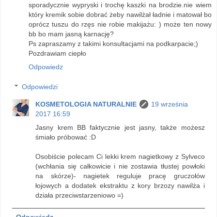
sporadycznie wypryski i trochę kaszki na brodzie.nie wiem
który kremik sobie dobrać żeby nawilżał ładnie i matował bo
oprócz tuszu do rzęs nie robie makijażu: ) może ten nowy
bb bo mam jasną karnację?
Ps zapraszamy z takimi konsultacjami na podkarpacie;)
Pozdrawiam ciepło
Odpowiedz
Odpowiedzi
KOSMETOLOGIA NATURALNIE
19 września
2017 16:59
Jasny krem BB faktycznie jest jasny, także możesz
śmiało próbować :D
Osobiście polecam Ci lekki krem nagietkowy z Sylveco
(wchłania się całkowicie i nie zostawia tłustej powłoki
na skórze)- nagietek reguluje pracę gruczołów
łojowych a dodatek ekstraktu z kory brzozy nawilża i
działa przeciwstarzeniowo =)