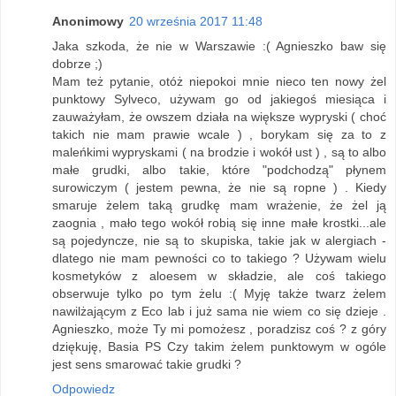
Anonimowy
20 września 2017 11:48
Jaka szkoda, że nie w Warszawie :( Agnieszko baw się
dobrze ;)
Mam też pytanie, otóż niepokoi mnie nieco ten nowy żel
punktowy Sylveco, używam go od jakiegoś miesiąca i
zauważyłam, że owszem działa na większe wypryski ( choć
takich nie mam prawie wcale ) , borykam się za to z
maleńkimi wypryskami ( na brodzie i wokół ust ) , są to albo
małe grudki, albo takie, które "podchodzą" płynem
surowiczym ( jestem pewna, że nie są ropne ) . Kiedy
smaruje żelem taką grudkę mam wrażenie, że żel ją
zaognia , mało tego wokół robią się inne małe krostki...ale
są pojedyncze, nie są to skupiska, takie jak w alergiach -
dlatego nie mam pewności co to takiego ? Używam wielu
kosmetyków z aloesem w składzie, ale coś takiego
obserwuje tylko po tym żelu :( Myję także twarz żelem
nawilżającym z Eco lab i już sama nie wiem co się dzieje .
Agnieszko, może Ty mi pomożesz , poradzisz coś ? z góry
dziękuję, Basia PS Czy takim żelem punktowym w ogóle
jest sens smarować takie grudki ?
Odpowiedz