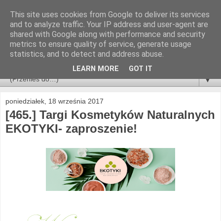
This site uses cookies from Google to deliver its services
and to analyze traffic. Your IP address and user-agent are
shared with Google along with performance and security
metrics to ensure quality of service, generate usage
statistics, and to detect and address abuse.
LEARN MORE
GOT IT
▼
poniedziałek, 18 września 2017
[465.] Targi Kosmetyków Naturalnych
EKOTYKI- zaproszenie!