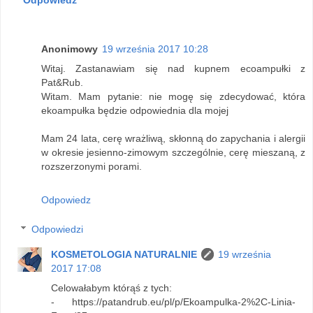
Odpowiedz
Anonimowy
19 września 2017 10:28
Witaj. Zastanawiam się nad kupnem ecoampułki z
Pat&Rub.
Witam. Mam pytanie: nie mogę się zdecydować, która
ekoampułka będzie odpowiednia dla mojej
Mam 24 lata, cerę wrażliwą, skłonną do zapychania i alergii
w okresie jesienno-zimowym szczególnie, cerę mieszaną, z
rozszerzonymi porami.
Odpowiedz
Odpowiedzi
KOSMETOLOGIA NATURALNIE
19 września
2017 17:08
Celowałabym którąś z tych:
- https://patandrub.eu/pl/p/Ekoampulka-2%2C-Linia-