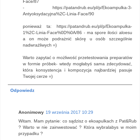
Face/87
- https://patandrub.eu/pl/p/Ekoampulka-3-
Antyoksydacyjna%2C-Linia-Face/90
ponieważ ta: https://patandrub.eu/pl/p/Ekoampulka-
1%2C-Linia-Face%0D%0A/86 - ma spore ilości aloesu
a on może podrażnić skórę u osób szczególnie
nadwrażliwych =)
Warto zapytać o możliwość przetestowania preparatów
w formie próbek- wtedy mogłabyś sama zdecydować,
która konsystencja i kompozycja najbardziej pasuje
Twojej cerze =)
Odpowiedz
Anonimowy
19 września 2017 10:29
Witam. Mam pytanie: co sądzisz o ekoapulkach z Pat&Rub
? Warto w nie zainwestować ? Która wybralabys w moim
przypadku ?