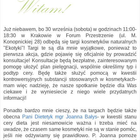
Już niebawem, bo 30 września (sobota) w godzinach 11:00-
18:30 w Krakowie w Forum Przestrzenie (ul. M.
Konopnickiej 28) odbędą się targi kosmetyków naturalnych
"Ekotyki"! Targi te są dla mnie wyjątkowe, ponieważ to
pierwsza akcja, gdzie pojawię się oficjalnie by prowadzić
konsultacje! Konsultacje będą bezpłatne, zainteresowanym
pomogę ułożyć plan pielęgnacji, wspólnie określimy typ i
podtyp cery. Będę także służyć pomocą w kwestii
kontrowersyjnych substancji stosowanych w kosmetykach-
mam więc nadzieję, że nasze spotkanie będzie dla Was
ciekawe i że wyniesiecie z niego wiele przydatnych
informacji!
Ponadto bardzo mnie cieszy, że na targach będzie także
obecna
Pani Dietetyk mgr Joanna Bałys
- w kwestii stanu
cery dieta jest niesamowicie ważna i trzeba mieć na
uwadze, że czasem same kosmetyki nie są w stanie pomóc,
jeśli nie odżywiamy się prawidłowo. P. Joanna pomoże