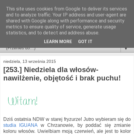
This site uses cookies from Google to deliver its services
and to analyze traffic. Your IP address and user-agent are
shared with Google along with performance and security
metrics to ensure quality of service, generate usage
statistics, and to detect and address abuse.
LEARN MORE
GOT IT
▼
niedziela, 13 września 2015
[253.] Niedziela dla włosów-
nawilżenie, objętość i brak puchu!
Dziś ostatnia NDW w starej fryzurze! Jutro wybieram się do
studia IGUANA
w Chrzanowie, by poddać się zmianie
koloru włosów. Uwielbiam moją czerwień, ale jest to kolor