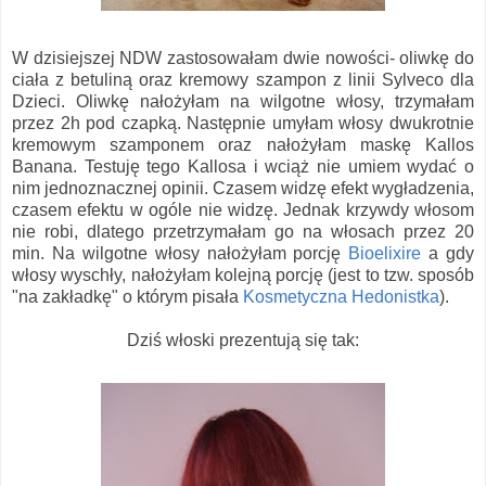
W dzisiejszej NDW zastosowałam dwie nowości- oliwkę do
ciała z betuliną oraz kremowy szampon z linii Sylveco dla
Dzieci. Oliwkę nałożyłam na wilgotne włosy, trzymałam
przez 2h pod czapką. Następnie umyłam włosy dwukrotnie
kremowym szamponem oraz nałożyłam maskę Kallos
Banana. Testuję tego Kallosa i wciąż nie umiem wydać o
nim jednoznacznej opinii. Czasem widzę efekt wygładzenia,
czasem efektu w ogóle nie widzę. Jednak krzywdy włosom
nie robi, dlatego przetrzymałam go na włosach przez 20
min. Na wilgotne włosy nałożyłam porcję
Bioelixire
a gdy
włosy wyschły, nałożyłam kolejną porcję (jest to tzw. sposób
"na zakładkę" o którym pisała
Kosmetyczna Hedonistka
).
Dziś włoski prezentują się tak: