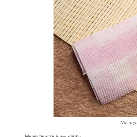
Niezbę
Mycie twarzy białą glinką