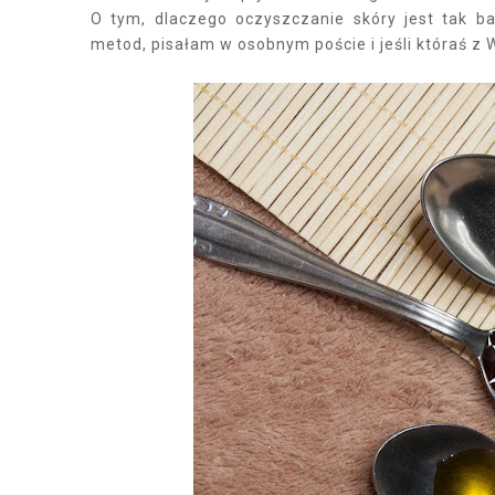
O tym, dlaczego oczyszczanie skóry jest tak b
metod, pisałam w osobnym poście i jeśli któraś z 