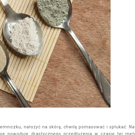
pojemniczku, nałożyć na skórę, chwilę pomasować i spłukać. N
nie powoduje drastycznego przedłużenia w czasie tej met