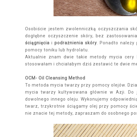
Osobiście jestem zwolenniczką oczyszczania skó
dogłębne oczyszczenie skóry, bez zastosowani
ściągnięcia
i
podrażnienia skóry
. Ponadto należy 
pomocy toniku lub hydrolatu.
Aktualnie znam dwie takie metody mycia cery 
stosowałam i chciałabym dziś zestawić te dwie m
OCM- Oil Cleansing Method
To metoda mycia twarzy przy pomocy olejów. Dział
mycia twarzy kultywowana głównie w Azji. Do j
dowolnego innego oleju. Wykonujemy odpowiednią 
twarz, trzykrotnie ściągamy olej przy pomocy ście
nie znacie tej metody, zapraszam do osobnego po