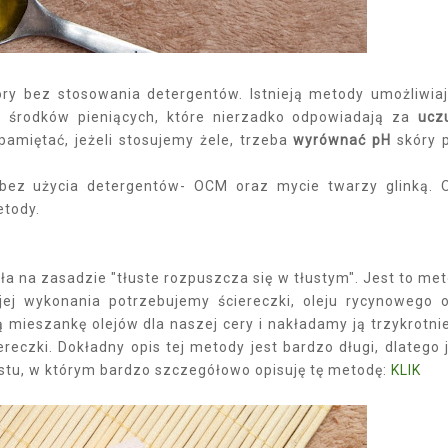
ry bez stosowania detergentów. Istnieją metody umożliwia
a środków pieniących, które nierzadko odpowiadają za
ucz
pamiętać, jeżeli stosujemy żele, trzeba
wyrównać pH
skóry 
bez użycia detergentów- OCM oraz mycie twarzy glinką. 
etody.
a na zasadzie "tłuste rozpuszcza się w tłustym". Jest to me
ej wykonania potrzebujemy ściereczki, oleju rycynowego 
mieszankę olejów dla naszej cery i nakładamy ją trzykrotni
reczki. Dokładny opis tej metody jest bardzo długi, dlatego j
stu, w którym bardzo szczegółowo opisuję tę metodę:
KLIK