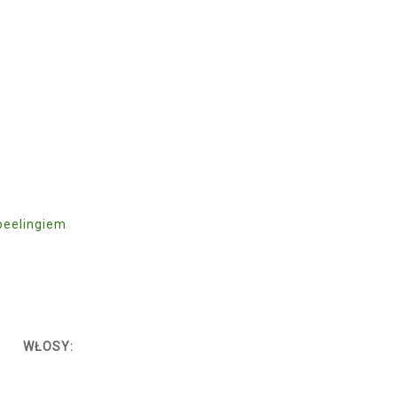
peelingiem
WŁOSY: