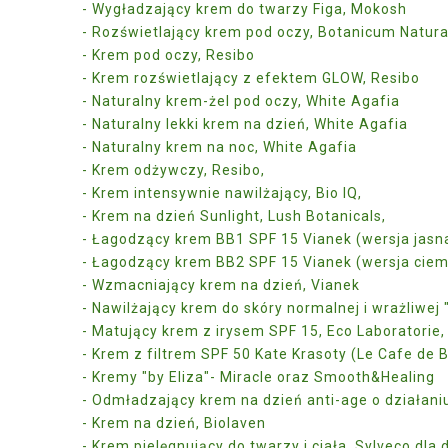
- Wygładzający krem do twarzy Figa, Mokosh
- Rozświetlający krem pod oczy, Botanicum Natur
- Krem pod oczy, Resibo
- Krem rozświetlający z efektem GLOW, Resibo
- Naturalny krem-żel pod oczy, White Agafia
- Naturalny lekki krem na dzień, White Agafia
- Naturalny krem na noc, White Agafia
- Krem odżywczy, Resibo,
- Krem intensywnie nawilżający, Bio IQ,
- Krem na dzień Sunlight, Lush Botanicals,
- Łagodzący krem BB1 SPF 15 Vianek (wersja jasn
- Łagodzący krem BB2 SPF 15 Vianek (wersja cie
- Wzmacniający krem na dzień, Vianek
- Nawilżający krem do skóry normalnej i wrażliwej
- Matujący krem z irysem SPF 15, Eco Laboratorie
- Krem z filtrem SPF 50 Kate Krasoty (Le Cafe de 
- Kremy "by Eliza"- Miracle oraz Smooth&Healing
- Odmładzający krem na dzień anti-age o działaniu
- Krem na dzień, Biolaven
- Krem pielęgnujący do twarzy i ciała, Sylveco dla 