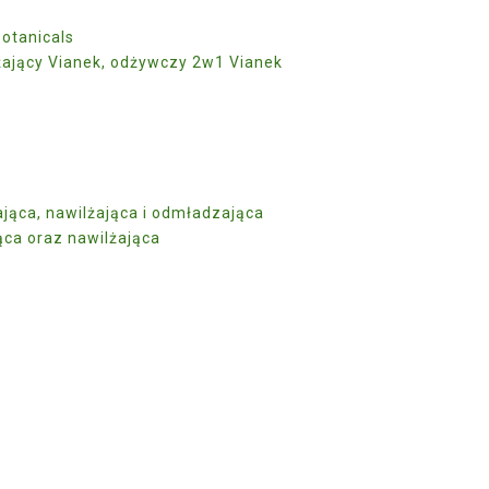
Botanicals
lżający Vianek, odżywczy 2w1 Vianek
ająca, nawilżająca i odmładzająca
ąca oraz nawilżająca