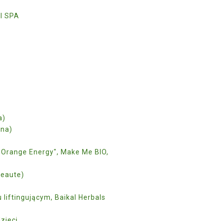
al SPA
a)
mna)
 "Orange Energy", Make Me BIO,
,
Beaute)
 liftingującym, Baikal Herbals
dzieci