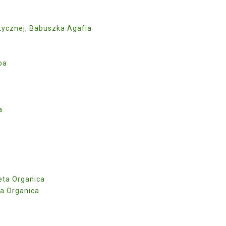
atycznej, Babuszka Agafia
oa
a
neta Organica
ta Organica