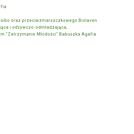
fia
esibo oraz przeciwzmarszczkowego Biolaven
ająca i odżywczo-odmładzająca,
um "Zatrzymanie Młodości" Babuszka Agafia