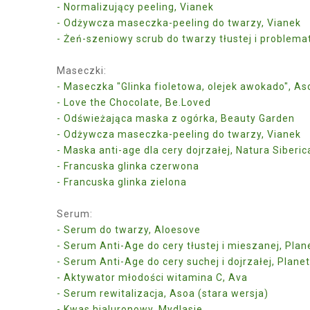
- Normalizujący peeling, Vianek
- Odżywcza maseczka-peeling do twarzy, Vianek
- Żeń-szeniowy scrub do twarzy tłustej i problem
Maseczki:
- Maseczka "Glinka fioletowa, olejek awokado", As
- Love the Chocolate, Be.Loved
- Odświeżająca maska z ogórka, Beauty Garden
- Odżywcza maseczka-peeling do twarzy, Vianek
- Maska anti-age dla cery dojrzałej, Natura Siberic
- Francuska glinka czerwona
- Francuska glinka zielona
Serum:
- Serum do twarzy, Aloesove
- Serum Anti-Age do cery tłustej i mieszanej, Pla
- Serum Anti-Age do cery suchej i dojrzałej, Plane
- Aktywator młodości witamina C, Ava
- Serum rewitalizacja, Asoa (stara wersja)
- Kwas hialuronowy, Mydlasie