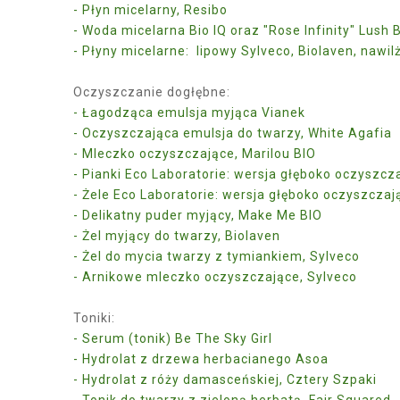
- Płyn micelarny, Resibo
- Woda micelarna Bio IQ oraz "Rose Infinity" Lush 
- Płyny micelarne: lipowy Sylveco, Biolaven, nawi
Oczyszczanie dogłębne:
- Łagodząca emulsja myjąca Vianek
- Oczyszczająca emulsja do twarzy, White Agafia
- Mleczko oczyszczające, Marilou BIO
- Pianki Eco Laboratorie: wersja głęboko oczyszcz
- Żele Eco Laboratorie: wersja głęboko oczyszczaj
- Delikatny puder myjący, Make Me BIO
- Żel myjący do twarzy, Biolaven
- Żel do mycia twarzy z tymiankiem, Sylveco
- Arnikowe mleczko oczyszczające, Sylveco
Toniki:
- Serum (tonik) Be The Sky Girl
- Hydrolat z drzewa herbacianego Asoa
- Hydrolat z róży damasceńskiej, Cztery Szpaki
- Tonik do twarzy z zieloną herbatą, Fair Squared