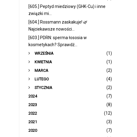
[605.] Peptyd miedziowy (GHK-Cu) i inne
związki mi...
[604.] Rossmann zaskakuje! 🌿
Najciekawsze nowości...
[603.] PDRN: sperma łososia w
kosmetykach? Sprawdź...
►
(1)
WRZEŚNIA
►
(1)
KWIETNIA
►
(2)
MARCA
►
(4)
LUTEGO
►
(2)
STYCZNIA
(7)
2024
(8)
2023
(12)
2022
(3)
2021
(7)
2020