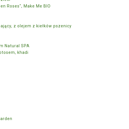
rden Roses", Make Me BIO
ający, z olejem z kiełków pszenicy
um Natural SPA
lotosem, khadi
 Garden