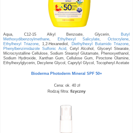
Aqua, C12-15 Alkyl Benzoate, Glycerin,
Butyl
Methoxydibenzoylmethane
,
Ethylhexyl Salicylate
,
Octocrylene
,
Ethylhexyl Triazone
, 1,2-Hexanediol,
Diethylhexyl Butamido Triazone
,
Phenylbenzimidazole Sulfonic Acid
, Cetyl Alcohol, Glyceryl Stearate,
Microcrystalline Cellulose, Sodium Stearoyl Glutamate, Phenoxyethanol,
Sodium Hydroxide, Xanthan Gum, Cellulose Gum, Piroctone Olamine,
Ethylhexylglycerin, Decylene Glycol, Caprylyl Glycol, Tocopheryl Acetate
Bioderma Photoderm Mineral SPF 50+
Cena: ok. 40 zł
Rodzaj filtra:
fizyczny