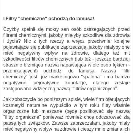
I Filtry "chemiczne" ochodzą do lamusa!
Czyżby spełnił się mokry sen osób ostrzegających przed
filtrami chemicznymi, jakoby miałyby szkodliwe dla zdrowia
i życia? Nic z tych rzeczy a wręcz przeciwnie: kolejne
pojawiające się publikacje zaprzeczają, jakoby miałyby one
mieć negatywny wpływ na zdrowie, dlatego też mit
szkodliwości filtrów chemicznych (lub też - jeszcze bardziej
strasznie brzmiąca nazwa napawająca wiele osób lękiem -
przenikających!) odchodzi do lamusa. Nazwa "filtr
chemiczny" jest już marketingowo "spalona" i ma bardzo
negatywne, pejoratywne konotacje, dlatego zostaje
zastępowana wdzięczną nazwą "filtrów organicznych".
Jak zobaczycie po poniższym spisie, wiele firm oferujących
kosmetyki naturalne wypuściło w tym roku filtry właśnie
organizczne lub mieszane (będę posiłkować się nazwą
"filtry organiczne" ponieważ również chcę odczarować złą
passę tych związków. Zawsze zaprzeczałam, jakoby miały
mieć negatywny wpływ na zdrowie i cieszy mnie zmiana ich