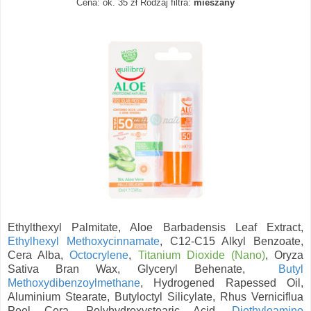
Cena: ok. 35 zł
Rodzaj filtra:
mieszany
Ethylthexyl Palmitate, Aloe Barbadensis Leaf Extract,
Ethylhexyl Methoxycinnamate
, C12-C15 Alkyl Benzoate,
Cera Alba,
Octocrylene
,
Titanium Dioxide (Nano)
, Oryza
Sativa Bran Wax, Glyceryl Behenate,
Butyl
Methoxydibenzoylmethane
, Hydrogened Rapessed Oil,
Aluminium Stearate, Butyloctyl Silicylate, Rhus Verniciflua
Peel Cera, Polyhydroxystearic Acid,
Diethyloamino