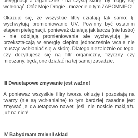
pielęgnacji a organiczne - na czystą skórę, by mogły się
wchłonąć. Otóż Moje Drogie - możecie o tym ZAPOMNIEĆ!
Okazuje się, że wszystkie filtry działają tak samo: tj.
wychwytują promieniowanie UV. Powinny być ostatnim
etapem pielęgnacji, ponieważ działają jak tarcza (nie lustro)
- nie odbijają promieniowania ale wychwytują je i
przekształcają w energię cieplną jednocześnie wcale nie
musząc wchłaniać się w skórę. Dlatego niezależnie od tego,
czy decydujesz się na filtr organiczny, fizyczny czy
mieszany, będą one działać na tej samej zasadzie.
III Dwuetapowe zmywanie jest ważne!
A ponieważ wszystkie filtry tworzą okluzję i pozostają na
twarzy (nie są wchłanialne) to tym bardziej zasadne jest
zmywać je dwuetapowo nawet, jeśli nie nosicie makijażu
już na nich!
IV Babydream zmienił skład