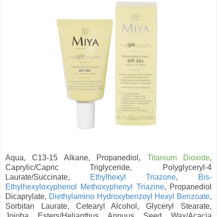
Aqua, C13-15 Alkane, Propanediol,
Titanium Dioxide
,
Caprylic/Capric Triglyceride, Polyglyceryl-4
Laurate/Succinate,
Ethylhexyl Triazone
,
Bis-
Ethylhexyloxyphenol Methoxyphenyl Triazine
, Propanediol
Dicaprylate,
Diethylamino Hydroxybenzoyl Hexyl Benzoate
,
Sorbitan Laurate, Cetearyl Alcohol, Glyceryl Stearate,
Jojoba Esters/Helianthus Annuus Seed Wax/Acacia