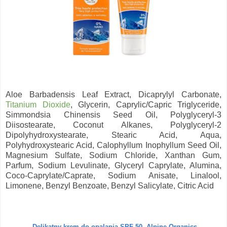
Aloe Barbadensis Leaf Extract, Dicaprylyl Carbonate,
Titanium Dioxide
, Glycerin, Caprylic/Capric Triglyceride,
Simmondsia Chinensis Seed Oil, Polyglyceryl-3
Diisostearate, Coconut Alkanes, Polyglyceryl-2
Dipolyhydroxystearate, Stearic Acid, Aqua,
Polyhydroxystearic Acid, Calophyllum Inophyllum Seed Oil,
Magnesium Sulfate, Sodium Chloride, Xanthan Gum,
Parfum, Sodium Levulinate, Glyceryl Caprylate, Alumina,
Coco-Caprylate/Caprate, Sodium Anisate, Linalool,
Limonene, Benzyl Benzoate, Benzyl Salicylate, Citric Acid
Delikatny krem do opalania
SPF 50, Alpine Organics