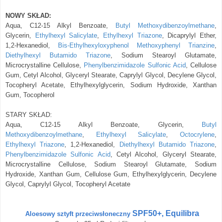
NOWY SKŁAD:
Aqua, C12-15 Alkyl Benzoate,
Butyl Methoxydibenzoylmethane
,
Glycerin,
Ethylhexyl Salicylate
,
Ethylhexyl Triazone
, Dicaprylyl Ether,
1,2-Hexanediol,
Bis-Ethylhexyloxyphenol Methoxyphenyl Trianzine
,
Diethylhexyl Butamido Triazone
,
Sodium Stearoyl Glutamate,
Microcrystalline Cellulose,
Phenylbenzimidazole Sulfonic Acid
,
Cellulose
Gum,
Cetyl Alcohol, Glyceryl Stearate,
Caprylyl Glycol,
Decylene Glycol,
Tocopheryl Acetate,
Ethylhexylglycerin,
Sodium Hydroxide, Xanthan
Gum, Tocopherol
STARY SKŁAD:
Aqua, C12-15 Alkyl Benzoate, Glycerin,
Butyl
Methoxydibenzoylmethane
,
Ethylhexyl Salicylate
,
Octocrylene
,
Ethylhexyl Triazone
, 1,2-Hexanediol,
Diethylhexyl Butamido Triazone
,
Phenylbenzimidazole Sulfonic Acid
, Cetyl Alcohol, Glyceryl Stearate,
Microcrystalline Cellulose, Sodium Stearoyl Glutamate, Sodium
Hydroxide, Xanthan Gum, Cellulose Gum, Ethylhexylglycerin, Decylene
Glycol, Caprylyl Glycol, Tocopheryl Acetate
SPF50+, Equilibra
Aloesowy sztyft przeciwsłoneczny