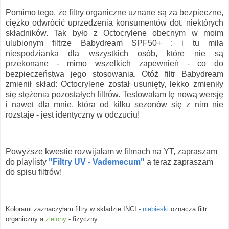
Pomimo tego, że filtry organiczne uznane są za bezpieczne,
ciężko odwrócić uprzedzenia konsumentów dot. niektórych
składników. Tak było z Octocrylene obecnym w moim
ulubionym filtrze Babydream SPF50+ : i tu miła
niespodzianka dla wszystkich osób, które nie są
przekonane - mimo wszelkich zapewnień - co do
bezpieczeństwa jego stosowania. Otóż filtr Babydream
zmienił skład: Octocrylene został usunięty, lekko zmieniły
się stężenia pozostałych filtrów. Testowałam tę nową wersję
i nawet dla mnie, która od kilku sezonów się z nim nie
rozstaje - jest identyczny w odczuciu!
Powyższe kwestie rozwijałam w filmach na YT, zapraszam
do playlisty
"Filtry UV - Vademecum"
a teraz zapraszam
do spisu filtrów!
Kolorami zaznaczyłam filtry w składzie INCI -
niebieski
oznacza filtr
organiczny a
zielony
- fizyczny: