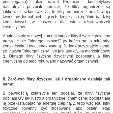
postrzegania). Także nawet Producenci kosmetyków
naturalnych porzucili narrację, że filtry organiczne są
jakkolwiek szkodliwe. Za to filtry organiczne umożliwiają
tworzenie formuł niebielących, lżejszych i ogólnie bardziej
komfortowych w noszeniu dla wielu użytkowniczek
kosmetyków.
Analogicznie w nowej nomenklaturze filtry fizyczne powinno
nazywać się "nieorganicznymi" (w końcu są to minerały:
tlenek cynku i dwutlenek tytanu). Jednak przyznajcie same,
że nazwa "nieorganiczny" nie jest atrakcyjna marketingowo
;). Dlatego filtry fizyczne fizycznymi pozostaną a filtry
chemiczne od tego roku warto nazywać organicznymi.
II. Zarówno filtry fizyczne jak i organiczne działają tak
samo
Z pewnością kojarzycie ten podział, że filtry fizyczne
odbijają UV jak lustro a organiczne (chemiczne) pochłaniają
ją przekształcając na energię cieplną. Z tego względu filtry
fizyczne powinny być stosowane jako ostatni etap