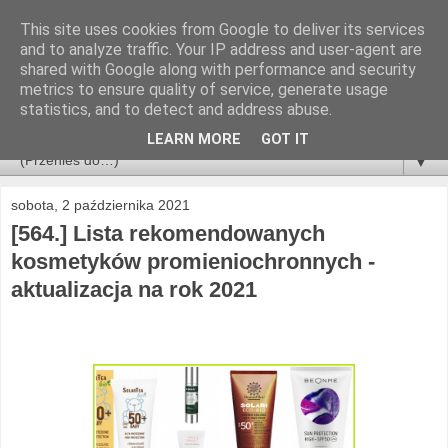
This site uses cookies from Google to deliver its services
and to analyze traffic. Your IP address and user-agent are
shared with Google along with performance and security
metrics to ensure quality of service, generate usage
statistics, and to detect and address abuse.
LEARN MORE
GOT IT
▼
sobota, 2 października 2021
[564.] Lista rekomendowanych
kosmetyków promieniochronnych -
aktualizacja na rok 2021