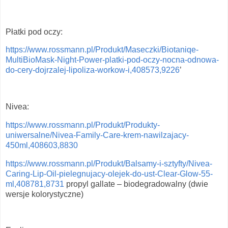
Płatki pod oczy:
https://www.rossmann.pl/Produkt/Maseczki/Biotaniqe-
MultiBioMask-Night-Power-platki-pod-oczy-nocna-odnowa-
do-cery-dojrzalej-lipoliza-workow-i,408573,9226
’
Nivea:
https://www.rossmann.pl/Produkt/Produkty-
uniwersalne/Nivea-Family-Care-krem-nawilzajacy-
450ml,408603,8830
https://www.rossmann.pl/Produkt/Balsamy-i-sztyfty/Nivea-
Caring-Lip-Oil-pielegnujacy-olejek-do-ust-Clear-Glow-55-
ml,408781,8731
propyl gallate – biodegradowalny (dwie
wersje kolorystyczne)