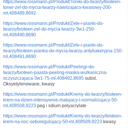
https://www.rossmann.pl/Produkt/Toniki-do-twarzy/bioteen-
toner-zel-do-mycia-twarzy-nawilzajaco-kwasowy-200-
ml,408489,8692
https://www.rossmann.pl/Produkt/Zele-i-pianki-do-
twarzy/bioteen-zel-do-mycia-twarzy-3w1-250-
ml,408490,8690
https://www.rossmann.pl/Produkt/Zele-i-pianki-do-
twarzy/bioteen-pianka-do-mycia-twarzy-antybakeryjna-150-
ml,408491,8690
https://www.rossmann.pl/Produkt/Peelingi-do-
twarzy/bioteen-paasta-peeling-maska-wulkaniczna-
oczyszczajaca-3w1-75-ml,408492,8695
subst.
Oksyetylenowane, kwasy
https://www.rossmann.pl/Produkt/Kremy-do-twarzy/bioteen-
krem-na-dzien-intensywnie-matujacy-i-normalizujacy-50-
ml,408508,9223
peg i sdium polyacrylate
https://www.rossmann.pl/Produkt/Kremy-do-twarzy/bioteen-
krem-na-noc-seboregulujacy-50-ml,408509,9223
kwasy