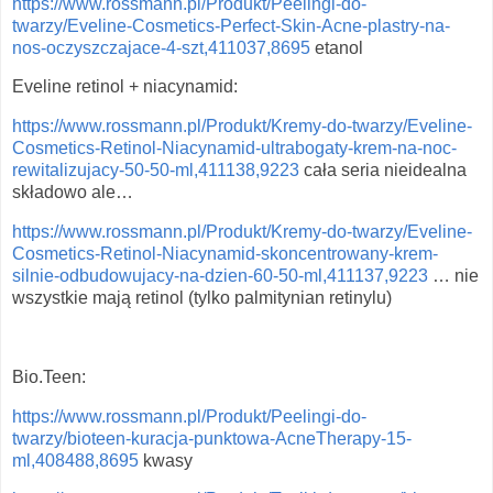
https://www.rossmann.pl/Produkt/Peelingi-do-
twarzy/Eveline-Cosmetics-Perfect-Skin-Acne-plastry-na-
nos-oczyszczajace-4-szt,411037,8695
etanol
Eveline retinol + niacynamid:
https://www.rossmann.pl/Produkt/Kremy-do-twarzy/Eveline-
Cosmetics-Retinol-Niacynamid-ultrabogaty-krem-na-noc-
rewitalizujacy-50-50-ml,411138,9223
cała seria nieidealna
składowo ale…
https://www.rossmann.pl/Produkt/Kremy-do-twarzy/Eveline-
Cosmetics-Retinol-Niacynamid-skoncentrowany-krem-
silnie-odbudowujacy-na-dzien-60-50-ml,411137,9223
… nie
wszystkie mają retinol (tylko palmitynian retinylu)
Bio.Teen:
https://www.rossmann.pl/Produkt/Peelingi-do-
twarzy/bioteen-kuracja-punktowa-AcneTherapy-15-
ml,408488,8695
kwasy