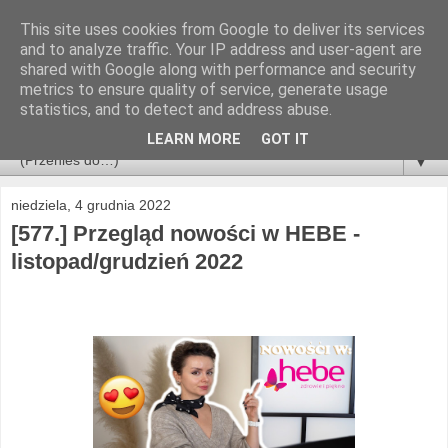
This site uses cookies from Google to deliver its services
and to analyze traffic. Your IP address and user-agent are
shared with Google along with performance and security
metrics to ensure quality of service, generate usage
statistics, and to detect and address abuse.
LEARN MORE
GOT IT
▼
niedziela, 4 grudnia 2022
[577.] Przegląd nowości w HEBE -
listopad/grudzień 2022