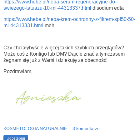
https://www.hebe.pl/neba-serum-regeneracyjne-do-
swiezego-tatuazu-10-ml-44313337.html
disodium edta
https://www.hebe.pl/neba-krem-ochronny-z-filtrem-spf50-50-
ml-44313331.html
meh
___________
Czy chciałybyście więcej takich szybkich przeglądów?
Może coś z Kontigo lub DM? Dajcie znać a tymczasem
żegnam się już z Wami i dziękuję za obecność!
Pozdrawiam,
KOSMETOLOGIA NATURALNIE
3 komentarze:
Udostępnij