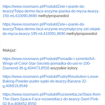
https://www.rossmann.pl/Produkt/Zele-i-pianki-do-
twarzy/Tolpa-dermo-face-enzyme-pianka-do-mycia-twarzy-
150-ml,410090,8690
methylpropanediol
https://www.rossmann.pl/Produkt/Zele-i-pianki-do-
twarzy/Tolpa-dermo-face-enzyme-enzymatyczny-zel-olejek-
do-mycia-twarzy-195-ml,410091,8690
methylpropanediol
Makijaż:
https://www.rossmann.pl/Produkt/Pomadki-i-szminki/AA-
Wings-of-Color-Star-Secrets-pomadka-do-ust-nr-100-
Diamond-36-g,404473,8556
wszystkie kolory
https://www.rossmann.pl/Produkt/Pudry/Revolution-Loose-
Baking-Powder-puder-sypki-do-twarzy-Banana-32-
g,406919,8546
https://www.rossmann.pl/Produkt/Rozswietlacze/Stars-from-
The-Stars-Space-Face-rozswietlacz-do-twarzy-Swirl-Pink-
02-8-g,408452,8550