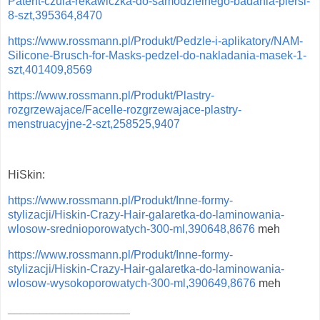
Patent-czula-rekawiczka-do-samodzielnego-badania-piersi-
8-szt,395364,8470
https://www.rossmann.pl/Produkt/Pedzle-i-aplikatory/NAM-
Silicone-Brusch-for-Masks-pedzel-do-nakladania-masek-1-
szt,401409,8569
https://www.rossmann.pl/Produkt/Plastry-
rozgrzewajace/Facelle-rozgrzewajace-plastry-
menstruacyjne-2-szt,258525,9407
HiSkin:
https://www.rossmann.pl/Produkt/Inne-formy-
stylizacji/Hiskin-Crazy-Hair-galaretka-do-laminowania-
wlosow-srednioporowatych-300-ml,390648,8676
meh
https://www.rossmann.pl/Produkt/Inne-formy-
stylizacji/Hiskin-Crazy-Hair-galaretka-do-laminowania-
wlosow-wysokoporowatych-300-ml,390649,8676
meh
___________________