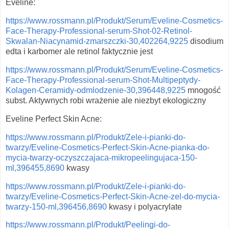
Eveline:
https://www.rossmann.pl/Produkt/Serum/Eveline-Cosmetics-
Face-Therapy-Professional-serum-Shot-02-Retinol-
Skwalan-Niacynamid-zmarszczki-30,402264,9225
disodium
edta i karbomer ale retinol faktycznie jest
https://www.rossmann.pl/Produkt/Serum/Eveline-Cosmetics-
Face-Therapy-Professional-serum-Shot-Multipeptydy-
Kolagen-Ceramidy-odmlodzenie-30,396448,9225
mnogość
subst. Aktywnych robi wrażenie ale niezbyt ekologiczny
Eveline Perfect Skin Acne:
https://www.rossmann.pl/Produkt/Zele-i-pianki-do-
twarzy/Eveline-Cosmetics-Perfect-Skin-Acne-pianka-do-
mycia-twarzy-oczyszczajaca-mikropeelingujaca-150-
ml,396455,8690
kwasy
https://www.rossmann.pl/Produkt/Zele-i-pianki-do-
twarzy/Eveline-Cosmetics-Perfect-Skin-Acne-zel-do-mycia-
twarzy-150-ml,396456,8690
kwasy i polyacrylate
https://www.rossmann.pl/Produkt/Peelingi-do-