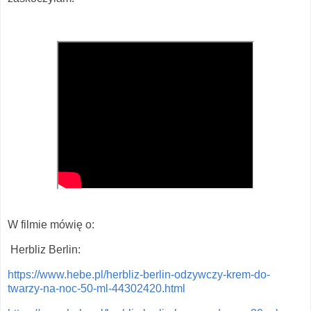
W filmie mówię o:
Herbliz Berlin:
https://www.hebe.pl/herbliz-berlin-odzywczy-krem-do-
twarzy-na-noc-50-ml-44302420.html