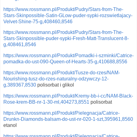
https://www.rossmann.pl/Produkt/Pudry/Stars-from-The-
Stars-Skinpossible-Satin-GLow-puder-sypki-rozswietlajacy-
Velvet-Shine-75-g,408460,8546
https://www.rossmann.pl/Produkt/Pudry/Stars-from-The-
Stars-Skinpossible-puder-sypki-Fresh-Matt-Translucent-8-
g,408461,8546
https://www.rossmann.pl/Produkt/Pomadki-i-szminki/Catrice-
pomadka-do-ust-090-Queen-of-Hearts-35-g,410688,8556
https://www.rossmann.pl/Produkt/Tusze-do-rzes/NAM-
Nourishing-tusz-do-rzes-naturalny-odzywczy-12-
g,389367,8530
polisorbat i glikol
https://www.rossmann.pl/Produkt/Kremy-bb-i-cc/NAM-Black-
Rose-krem-BB-nr-1-30-ml,404273,8551
polisorbat
https://www.rossmann.pl/Produkt/Pielegnacja/Catrice-
Drunkn-Diamonds-balsam-do-ust-nr-020-1-szt,395961,8560
etanol
https://www.rossmann.pl/Produkt/Pielegnacja/Catrice-