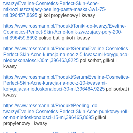
twarzy/Eveline-Cosmetics-Perfect-Skin-Acne-
mikrozluszczajacy-peeling-pasta-maska-3w1-75-
ml,396457,8695
glikol propylenowy i kwasy
https://www.rossmann.pl/Produkt/Toniki-do-twarzy/Eveline-
Cosmetics-Perfect-Skin-Acne-tonik-zwezajacy-pory-200-
ml,396459,8692
polisorbat, glikol i kwasy
https://www.rossmann.pl/Produkt/Serum/Eveline-Cosmetics-
Perfect-Skin-Acne-kuracja-na-noc-z-5-kwasami-korygujaca-
niedoskonalosci-30ml,396463,9225
polisorbat, glikol i
kwasy
https://www.rossmann.pl/Produkt/Serum/Eveline-Cosmetics-
Perfect-Skin-Acne-kuracja-na-noc-z-10-kwasami-
korygujaca-niedoskonalosci-30-ml,396464,9225
polisorbat i
kwasy
https://www.rossmann.pl/Produkt/Peelingi-do-
twarzy/Eveline-Cosmetics-Perfect-Skin-Acne-punktowy-roll-
on-na-niedoskonalosci-15-ml,396465,8695
glikol
propylenowy i kwasy