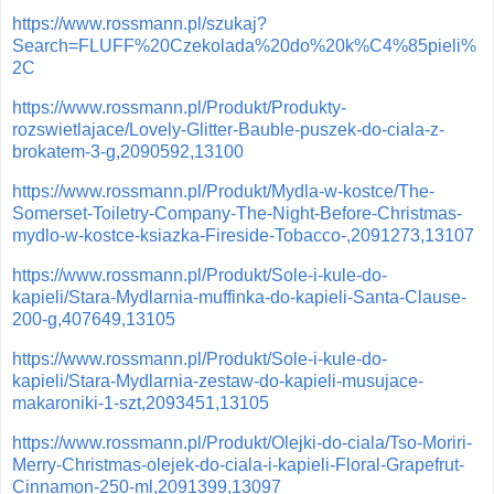
https://www.rossmann.pl/szukaj?
Search=FLUFF%20Czekolada%20do%20k%C4%85pieli%
2C
https://www.rossmann.pl/Produkt/Produkty-
rozswietlajace/Lovely-Glitter-Bauble-puszek-do-ciala-z-
brokatem-3-g,2090592,13100
https://www.rossmann.pl/Produkt/Mydla-w-kostce/The-
Somerset-Toiletry-Company-The-Night-Before-Christmas-
mydlo-w-kostce-ksiazka-Fireside-Tobacco-,2091273,13107
https://www.rossmann.pl/Produkt/Sole-i-kule-do-
kapieli/Stara-Mydlarnia-muffinka-do-kapieli-Santa-Clause-
200-g,407649,13105
https://www.rossmann.pl/Produkt/Sole-i-kule-do-
kapieli/Stara-Mydlarnia-zestaw-do-kapieli-musujace-
makaroniki-1-szt,2093451,13105
https://www.rossmann.pl/Produkt/Olejki-do-ciala/Tso-Moriri-
Merry-Christmas-olejek-do-ciala-i-kapieli-Floral-Grapefrut-
Cinnamon-250-ml,2091399,13097