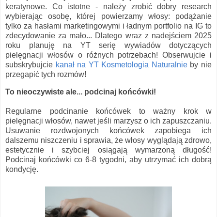
keratynowe. Co istotne - należy zrobić dobry research
wybierając osobę, której powierzamy włosy: podążanie
tylko za hasłami marketingowymi i ładnym portfolio na IG to
zdecydowanie za mało... Dlatego wraz z nadejściem 2025
roku planuję na YT serię wywiadów dotyczących
pielęgnacji włosów o różnych potrzebach! Obserwujcie i
subskrybujcie
kanał na YT Kosmetologia Naturalnie
by nie
przegapić tych rozmów!
To nieoczywiste ale... podcinaj końcówki!
Regularne podcinanie końcówek to ważny krok w
pielęgnacji włosów, nawet jeśli marzysz o ich zapuszczaniu.
Usuwanie rozdwojonych końcówek zapobiega ich
dalszemu niszczeniu i sprawia, że włosy wyglądają zdrowo,
estetycznie i szybciej osiągają wymarzoną długość!
Podcinaj końcówki co 6-8 tygodni, aby utrzymać ich dobrą
kondycję.