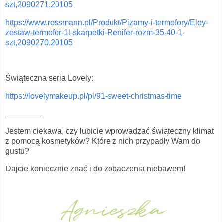
szt,2090271,20105
https://www.rossmann.pl/Produkt/Pizamy-i-termofory/Eloy-
zestaw-termofor-1l-skarpetki-Renifer-rozm-35-40-1-
szt,2090270,20105
Świąteczna seria Lovely:
https://lovelymakeup.pl/pl/91-sweet-christmas-time
________
Jestem ciekawa, czy lubicie wprowadzać świąteczny klimat
z pomocą kosmetyków? Które z nich przypadły Wam do
gustu?
Dajcie koniecznie znać i do zobaczenia niebawem!