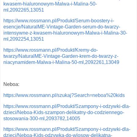
kwasem-hialuronowym-Malwa-i-Malina-50-
ml,2092265,13051
https://www.rossmann.pl/Produkt/Serum-boostery-i-
esencje/NaturalME-Vintage-Garden-serum-do-twarzy-
intensywne-z-kwasem-hialuronowym-Malwa-i-Malina-30-
ml,2092254,13051
https://www.rossmann.pl/Produkt/Kremy-do-
twarzy/NaturalME-Vintage-Garden-krem-do-twarzy-z-
niacynamidem-Malwa-i-Malina-50-ml,2092261,13049
Neboa:
https://www.rossmann.pl/szukaj?Search=neboa%20kids
https://www.rossmann.pl/Produkt/Szampony-i-odzywki-dla-
dzieci/Neboa-Kids-szampon-delikatny-do-codziennego-
stosowania-300-ml,2093782,14005
https://www.rossmann.pl/Produkt/Szampony-i-odzywki-dla-
dzieci/Neboa-Kids-odzywka-do-wlosow-delikatna-