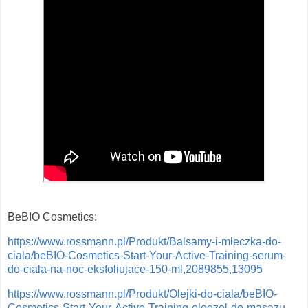
BeBIO Cosmetics:
https://www.rossmann.pl/Produkt/Balsamy-i-mleczka-do-
ciala/beBIO-Cosmetics-Start-Your-Active-Training-serum-
do-ciala-na-noc-eksfoliujace-150-ml,2089855,13095
https://www.rossmann.pl/Produkt/Olejki-do-ciala/beBIO-
Cosmetics-Start-Your-Active-Training-oleozel-do-masazu-