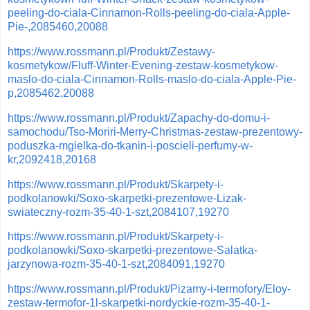
peeling-do-ciala-Cinnamon-Rolls-peeling-do-ciala-Apple-
Pie-,2085460,20088
https://www.rossmann.pl/Produkt/Zestawy-
kosmetykow/Fluff-Winter-Evening-zestaw-kosmetykow-
maslo-do-ciala-Cinnamon-Rolls-maslo-do-ciala-Apple-Pie-
p,2085462,20088
https://www.rossmann.pl/Produkt/Zapachy-do-domu-i-
samochodu/Tso-Moriri-Merry-Christmas-zestaw-prezentowy-
poduszka-mgielka-do-tkanin-i-poscieli-perfumy-w-
kr,2092418,20168
https://www.rossmann.pl/Produkt/Skarpety-i-
podkolanowki/Soxo-skarpetki-prezentowe-Lizak-
swiateczny-rozm-35-40-1-szt,2084107,19270
https://www.rossmann.pl/Produkt/Skarpety-i-
podkolanowki/Soxo-skarpetki-prezentowe-Salatka-
jarzynowa-rozm-35-40-1-szt,2084091,19270
https://www.rossmann.pl/Produkt/Pizamy-i-termofory/Eloy-
zestaw-termofor-1l-skarpetki-nordyckie-rozm-35-40-1-