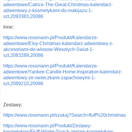
adwentowe/Catrice-The-Great-Christmas-kalendarz-
adwentowy-z-kosmetykami-do-makijazu-1-
szt,2093383,20086
Inne:
https://www.rossmann.pl/Produkt/Kalendarze-
adwentowe/Eloy-Christmas-kalendarz-adwentowy-z-
akcesoriami-do-wlosow-Wesolych-Swiat-1-
szt,2083289,20086
https://www.rossmann.pl/Produkt/Kalendarze-
adwentowe/Yankee-Candle-Home-Inspiration-kalendarz-
adwentowy-ze-swieczkami-zapachowymi-1-
szt,2089210,20086
Zestawy:
https://www.rossmann.pl/szukaj?Search=fluff%20christmas
https://www.rossmann.pl/Produkt/Zestawy-
kosmetykow/Fluff-Winter-Snack-zestaw-kosmetykow-