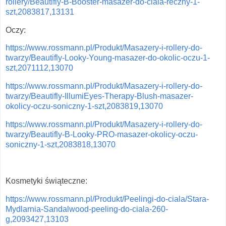
rollery/Beautifly-B-Booster-masazer-do-ciala-reczny-1-
szt,2083817,13131
Oczy:
https://www.rossmann.pl/Produkt/Masazery-i-rollery-do-
twarzy/Beautifly-Looky-Young-masazer-do-okolic-oczu-1-
szt,2071112,13070
https://www.rossmann.pl/Produkt/Masazery-i-rollery-do-
twarzy/Beautifly-IllumiEyes-Therapy-Blush-masazer-
okolicy-oczu-soniczny-1-szt,2083819,13070
https://www.rossmann.pl/Produkt/Masazery-i-rollery-do-
twarzy/Beautifly-B-Looky-PRO-masazer-okolicy-oczu-
soniczny-1-szt,2083818,13070
Kosmetyki świąteczne:
https://www.rossmann.pl/Produkt/Peelingi-do-ciala/Stara-
Mydlarnia-Sandalwood-peeling-do-ciala-260-
g,2093427,13103