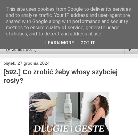
This site uses cookies from Google to deliver its services
and to analyze traffic. Your IP address and user-agent are
shared with Google along with performance and security
metrics to ensure quality of service, generate usage
statistics, and to detect and address abuse.
LEARN MORE
GOT IT
▼
piątek, 27 grudnia 2024
[592.] Co zrobić żeby włosy szybciej
rosły?