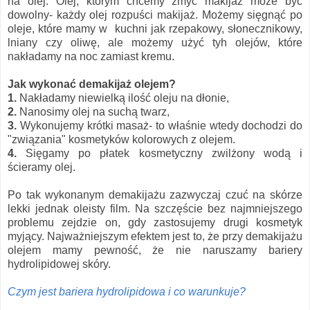
na olej. Olej, którym chcemy zmyć makijaż może być
dowolny- każdy olej rozpuści makijaż. Możemy sięgnąć po
oleje, które mamy w kuchni jak rzepakowy, słonecznikowy,
lniany czy oliwę, ale możemy użyć tyh olejów, które
nakładamy na noc zamiast kremu.
Jak wykonać demakijaż olejem?
1.
Nakładamy niewielką ilość oleju na dłonie,
2.
Nanosimy olej na suchą twarz,
3.
Wykonujemy krótki masaż- to właśnie wtedy dochodzi do
"związania" kosmetyków kolorowych z olejem.
4.
Sięgamy po płatek kosmetyczny zwilżony wodą i
ścieramy olej.
Po tak wykonanym demakijażu zazwyczaj czuć na skórze
lekki jednak oleisty film. Na szczęście bez najmniejszego
problemu zejdzie on, gdy zastosujemy drugi kosmetyk
myjący. Najważniejszym efektem jest to, że przy demakijażu
olejem mamy pewność, że nie naruszamy bariery
hydrolipidowej skóry.
Czym jest bariera hydrolipidowa i co warunkuje?