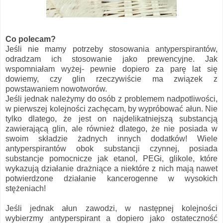
Co polecam?
Jeśli nie mamy potrzeby stosowania antyperspirantów,
odradzam ich stosowanie jako prewencyjne. Jak
wspomniałam wyżej- pewnie dopiero za parę lat się
dowiemy, czy glin rzeczywiście ma związek z
powstawaniem nowotworów.
Jeśli jednak należymy do osób z problemem nadpotliwości,
w pierwszej kolejności zachęcam, by wypróbować ałun. Nie
tylko dlatego, że jest on najdelikatniejszą substancją
zawierającą glin, ale również dlatego, że nie posiada w
swoim składzie żadnych innych dodatków! Wiele
antyperspirantów obok substancji czynnej, posiada
substancje pomocnicze jak etanol, PEGi, glikole, które
wykazują działanie drażniące a niektóre z nich mają nawet
potwierdzone działanie kancerogenne w wysokich
stężeniach!
Jeśli jednak ałun zawodzi, w następnej kolejności
wybierzmy antyperspirant a dopiero jako ostateczność