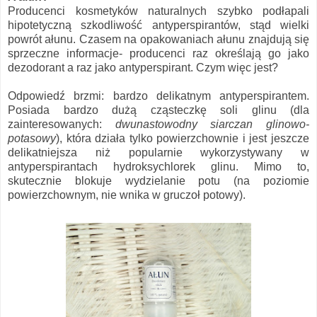
Producenci kosmetyków naturalnych szybko podłapali
hipotetyczną szkodliwość antyperspirantów, stąd wielki
powrót ałunu. Czasem na opakowaniach ałunu znajdują się
sprzeczne informacje- producenci raz określają go jako
dezodorant a raz jako antyperspirant. Czym więc jest?
Odpowiedź brzmi: bardzo delikatnym antyperspirantem.
Posiada bardzo dużą cząsteczkę soli glinu (dla
zainteresowanych:
dwunastowodny siarczan glinowo-
potasowy
), która działa tylko powierzchownie i jest jeszcze
delikatniejsza niż popularnie wykorzystywany w
antyperspirantach hydroksychlorek glinu. Mimo to,
skutecznie blokuje wydzielanie potu (na poziomie
powierzchownym, nie wnika w gruczoł potowy).