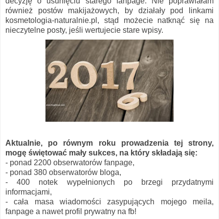
decyzję o usunięciu starego fanpage. Nie poprawiałam
również postów makijażowych, by działały pod linkami
kosmetologia-naturalnie.pl, stąd możecie natknąć się na
nieczytelne posty, jeśli wertujecie stare wpisy.
Aktualnie, po równym roku prowadzenia tej strony,
mogę świętować mały sukces, na który składają się:
- ponad 2200 obserwatorów fanpage,
- ponad 380 obserwatorów bloga,
- 400 notek wypełnionych po brzegi przydatnymi
informacjami,
- cała masa wiadomości zasypujących mojego meila,
fanpage a nawet profil prywatny na fb!