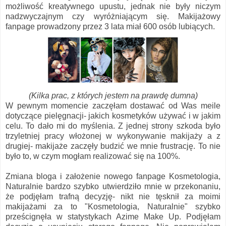
możliwość kreatywnego upustu, jednak nie były niczym
nadzwyczajnym czy wyróżniającym się. Makijażowy
fanpage prowadzony przez 3 lata miał 600 osób lubiących.
(Kilka prac, z których jestem na prawdę dumna)
W pewnym momencie zaczęłam dostawać od Was meile
dotyczące pielęgnacji- jakich kosmetyków używać i w jakim
celu. To dało mi do myślenia. Z jednej strony szkoda było
trzyletniej pracy włożonej w wykonywanie makijaży a z
drugiej- makijaże zaczęły budzić we mnie frustrację. To nie
było to, w czym mogłam realizować się na 100%.
Zmiana bloga i założenie nowego fanpage Kosmetologia,
Naturalnie bardzo szybko utwierdziło mnie w przekonaniu,
że podjęłam trafną decyzję- nikt nie tęsknił za moimi
makijażami za to "Kosmetologia, Naturalnie" szybko
prześcignęła w statystykach Azime Make Up. Podjęłam