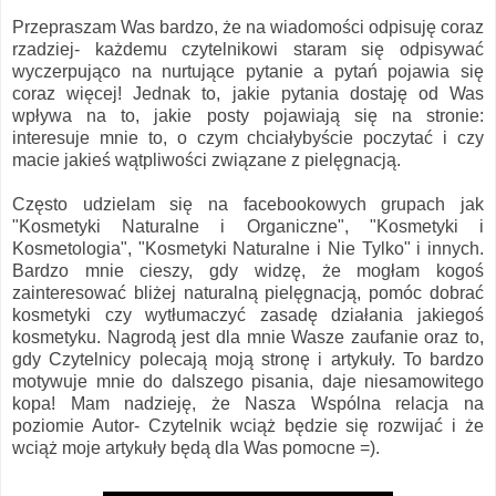
Przepraszam Was bardzo, że na wiadomości odpisuję coraz
rzadziej- każdemu czytelnikowi staram się odpisywać
wyczerpująco na nurtujące pytanie a pytań pojawia się
coraz więcej! Jednak to, jakie pytania dostaję od Was
wpływa na to, jakie posty pojawiają się na stronie:
interesuje mnie to, o czym chciałybyście poczytać i czy
macie jakieś wątpliwości związane z pielęgnacją.
Często udzielam się na facebookowych grupach jak
"Kosmetyki Naturalne i Organiczne", "Kosmetyki i
Kosmetologia", "Kosmetyki Naturalne i Nie Tylko" i innych.
Bardzo mnie cieszy, gdy widzę, że mogłam kogoś
zainteresować bliżej naturalną pielęgnacją, pomóc dobrać
kosmetyki czy wytłumaczyć zasadę działania jakiegoś
kosmetyku. Nagrodą jest dla mnie Wasze zaufanie oraz to,
gdy Czytelnicy polecają moją stronę i artykuły. To bardzo
motywuje mnie do dalszego pisania, daje niesamowitego
kopa! Mam nadzieję, że Nasza Wspólna relacja na
poziomie Autor- Czytelnik wciąż będzie się rozwijać i że
wciąż moje artykuły będą dla Was pomocne =).