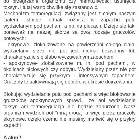
do przegrzania organizmu czy niemożliwości usunięcia
toksyn. I tutaj warto chwilkę się zastanowić.
Mechanizm termoregulacji związany jest z całym naszym
ciałem. Istnieje jednak różnica w zapachu potu
wydzielanym pod pachami a np. na plecach. Dzieje się tak,
ponieważ na naszej skórze są dwa rodzaje gruczołów
potowych:
- ekrynowe- zlokalizowane na powierzchni całego ciała,
wydzielany przez nie pot jest niemal bezwonny lub
charakteryzuje się słabo wyczuwalnym zapachem,
- apokrynowe- zlokalizowane m. in. pod pachami, w
okolicach płciowych czy odbytu. Wydzielany przez nie pot
charakteryzuje się przykrym i intensywnym zapachem.
Gruczoły te uaktywniają się dopiero w okresie dojrzewania.
Blokując wydzielanie potu pod pachami a więc blokowanie
gruczołów apokrynowych sprawi... że ani wydzielanie
toksyn ani termoregulacja nie będzie zaburzona. Nasz
organizm wydzieli pot "inną drogą" a więc przez gruczoły
ekrynowe, dzięki czemu nie musimy martwić się o przykry
zapach!
A ałun?