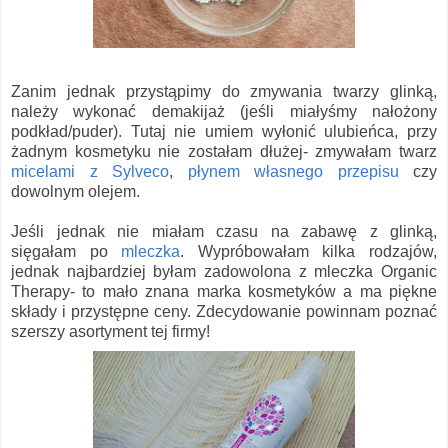
Zanim jednak przystąpimy do zmywania twarzy glinką,
należy wykonać demakijaż (jeśli miałyśmy nałożony
podkład/puder). Tutaj nie umiem wyłonić ulubieńca, przy
żadnym kosmetyku nie zostałam dłużej- zmywałam twarz
micelami z Sylveco
,
płynem własnego przepisu
czy
dowolnym olejem.
Jeśli jednak nie miałam czasu na zabawę z glinką,
sięgałam po
mleczka
. Wypróbowałam kilka rodzajów,
jednak najbardziej byłam zadowolona z mleczka Organic
Therapy- to mało znana marka kosmetyków a ma piękne
składy i przystępne ceny. Zdecydowanie powinnam poznać
szerszy asortyment tej firmy!