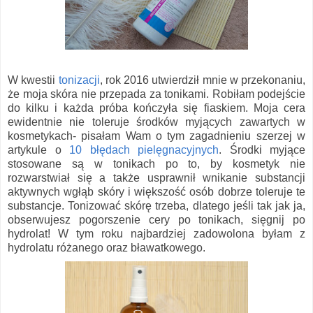
W kwestii
tonizacji
, rok 2016 utwierdził mnie w przekonaniu,
że moja skóra nie przepada za tonikami. Robiłam podejście
do kilku i każda próba kończyła się fiaskiem. Moja cera
ewidentnie nie toleruje środków myjących zawartych w
kosmetykach- pisałam Wam o tym zagadnieniu szerzej w
artykule o
10 błędach pielęgnacyjnych
. Środki myjące
stosowane są w tonikach po to, by kosmetyk nie
rozwarstwiał się a także usprawnił wnikanie substancji
aktywnych wgłąb skóry i większość osób dobrze toleruje te
substancje. Tonizować skórę trzeba, dlatego jeśli tak jak ja,
obserwujesz pogorszenie cery po tonikach, sięgnij po
hydrolat! W tym roku najbardziej zadowolona byłam z
hydrolatu różanego oraz bławatkowego.