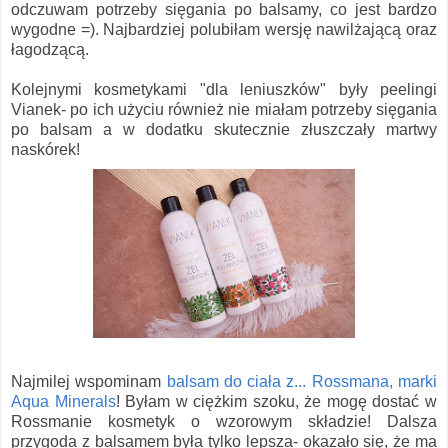
odczuwam potrzeby sięgania po balsamy, co jest bardzo
wygodne =). Najbardziej polubiłam wersję nawilżającą oraz
łagodzącą.
Kolejnymi kosmetykami "dla leniuszków" były peelingi
Vianek- po ich użyciu również nie miałam potrzeby sięgania
po balsam a w dodatku skutecznie złuszczały martwy
naskórek!
Najmilej wspominam
balsam do ciała z... Rossmana, marki
Aqua Minerals
! Byłam w ciężkim szoku, że mogę dostać w
Rossmanie kosmetyk o wzorowym składzie! Dalsza
przygoda z balsamem była tylko lepsza- okazało się, że ma