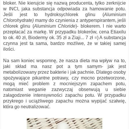
bloker. Nie kierujcie się nazwą producenta, tylko zerknijcie
w INCI, jaka substancja odpowiada za hamowanie potu.
Jeśli jest to hydroksychlorek glinu (
Aluminium
Chlorohydrate)
mamy do czynienia z antyperspirantem, jeśli
chlorek glinu (
Aluminium Chloride
)- blokerem. I nie warto
przepłacać za markę. W przypadku blokerów, cena Etiaxilu
to ok. 40 zł, Biodermy ok. 35 zł a Ziaji... 7 zł =) A substancja
czynna jest ta sama, bardzo możliwe, że w takiej samej
ilości.
Na sam koniec wspomnę, że nasza dieta ma wpływ na to,
jaki skład ma nasz pot a tym samym- jak jest
metabolizowany przez bakterie i jak pachnie. Dlatego osoby
spożywające pikantne potrawy, czy mocno przetworzone,
mogą mieć problem z mocniejszym zapachem potu,
natomiast weganie zazwyczaj obserwują u siebie
załagodzenie intensywności zapachu potu. W przypadku
przykrego i uciążliwego zapachu można wypijać szałwię,
która go neutralizować.