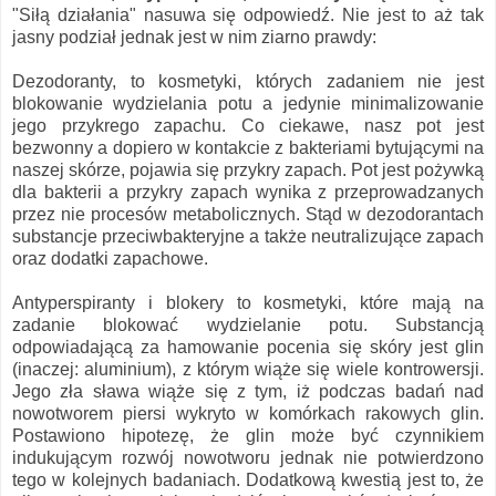
"Siłą działania" nasuwa się odpowiedź. Nie jest to aż tak
jasny podział jednak jest w nim ziarno prawdy:
Dezodoranty, to kosmetyki, których zadaniem nie jest
blokowanie wydzielania potu a jedynie minimalizowanie
jego przykrego zapachu. Co ciekawe, nasz pot jest
bezwonny a dopiero w kontakcie z bakteriami bytującymi na
naszej skórze, pojawia się przykry zapach. Pot jest pożywką
dla bakterii a przykry zapach wynika z przeprowadzanych
przez nie procesów metabolicznych. Stąd w dezodorantach
substancje przeciwbakteryjne a także neutralizujące zapach
oraz dodatki zapachowe.
Antyperspiranty i blokery to kosmetyki, które mają na
zadanie blokować wydzielanie potu. Substancją
odpowiadającą za hamowanie pocenia się skóry jest glin
(inaczej: aluminium), z którym wiąże się wiele kontrowersji.
Jego zła sława wiąże się z tym, iż podczas badań nad
nowotworem piersi wykryto w komórkach rakowych glin.
Postawiono hipotezę, że glin może być czynnikiem
indukującym rozwój nowotworu jednak nie potwierdzono
tego w kolejnych badaniach. Dodatkową kwestią jest to, że