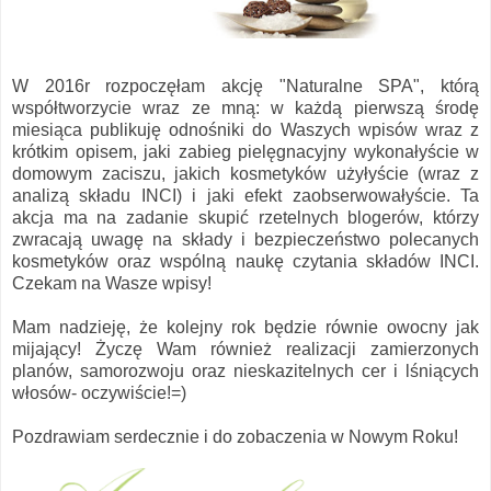
W 2016r rozpoczęłam akcję "Naturalne SPA", którą
współtworzycie wraz ze mną: w każdą pierwszą środę
miesiąca publikuję odnośniki do Waszych wpisów wraz z
krótkim opisem, jaki zabieg pielęgnacyjny wykonałyście w
domowym zaciszu, jakich kosmetyków użyłyście (wraz z
analizą składu INCI) i jaki efekt zaobserwowałyście. Ta
akcja ma na zadanie skupić rzetelnych blogerów, którzy
zwracają uwagę na składy i bezpieczeństwo polecanych
kosmetyków oraz wspólną naukę czytania składów INCI.
Czekam na Wasze wpisy!
Mam nadzieję, że kolejny rok będzie równie owocny jak
mijający! Życzę Wam również realizacji zamierzonych
planów, samorozwoju oraz nieskazitelnych cer i lśniących
włosów- oczywiście!=)
Pozdrawiam serdecznie i do zobaczenia w Nowym Roku!