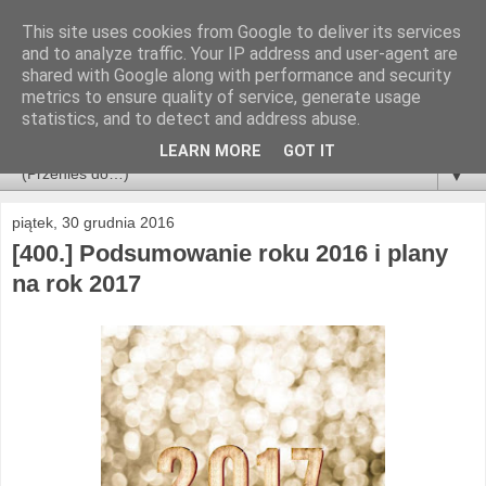
This site uses cookies from Google to deliver its services
and to analyze traffic. Your IP address and user-agent are
shared with Google along with performance and security
metrics to ensure quality of service, generate usage
statistics, and to detect and address abuse.
LEARN MORE
GOT IT
▼
piątek, 30 grudnia 2016
[400.] Podsumowanie roku 2016 i plany
na rok 2017