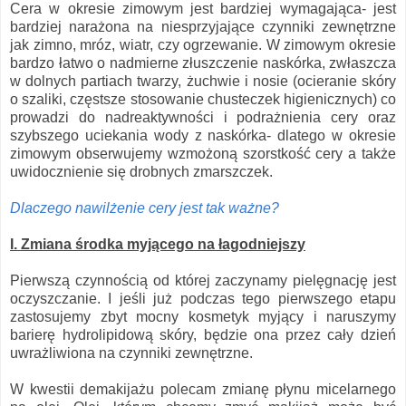
Cera w okresie zimowym jest bardziej wymagająca- jest
bardziej narażona na niesprzyjające czynniki zewnętrzne
jak zimno, mróz, wiatr, czy ogrzewanie. W zimowym okresie
bardzo łatwo o nadmierne złuszczenie naskórka, zwłaszcza
w dolnych partiach twarzy, żuchwie i nosie (ocieranie skóry
o szaliki, częstsze stosowanie chusteczek higienicznych) co
prowadzi do nadreaktywności i podrażnienia cery oraz
szybszego uciekania wody z naskórka- dlatego w okresie
zimowym obserwujemy wzmożoną szorstkość cery a także
uwidocznienie się drobnych zmarszczek.
D
laczego nawilżenie cery jest tak ważne?
I. Zmiana środka myjącego na łagodniejszy
Pierwszą czynnością od której zaczynamy pielęgnację jest
oczyszczanie. I jeśli już podczas tego pierwszego etapu
zastosujemy zbyt mocny kosmetyk myjący i naruszymy
barierę hydrolipidową skóry, będzie ona przez cały dzień
uwrażliwiona na czynniki zewnętrzne.
W kwestii demakijażu polecam zmianę płynu micelarnego