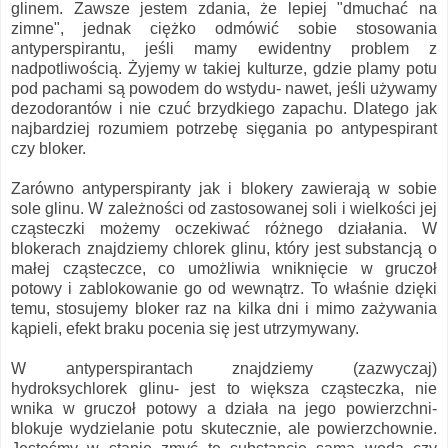
glinem. Zawsze jestem zdania, że lepiej "dmuchać na
zimne", jednak ciężko odmówić sobie stosowania
antyperspirantu, jeśli mamy ewidentny problem z
nadpotliwością. Żyjemy w takiej kulturze, gdzie plamy potu
pod pachami są powodem do wstydu- nawet, jeśli używamy
dezodorantów i nie czuć brzydkiego zapachu. Dlatego jak
najbardziej rozumiem potrzebę sięgania po antypespirant
czy bloker.
Zarówno antyperspiranty jak i blokery zawierają w sobie
sole glinu. W zależności od zastosowanej soli i wielkości jej
cząsteczki możemy oczekiwać różnego działania. W
blokerach znajdziemy chlorek glinu, który jest substancją o
małej cząsteczce, co umożliwia wniknięcie w gruczoł
potowy i zablokowanie go od wewnątrz. To właśnie dzięki
temu, stosujemy bloker raz na kilka dni i mimo zażywania
kąpieli, efekt braku pocenia się jest utrzymywany.
W antyperspirantach znajdziemy (zazwyczaj)
hydroksychlorek glinu- jest to większa cząsteczka, nie
wnika w gruczoł potowy a działa na jego powierzchni-
blokuje wydzielanie potu skutecznie, ale powierzchownie.