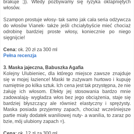
brakuje ;)). Wtedy pozbywamy się ryzyka oklapniętych
włosów.
Szampon prostuje włosy- tak samo jak cała seria odżywcza
do włosów Vianek- także jeśli chciałybyście mieć chociaż
odrobinę bardziej proste włosy, koniecznie po niego
sięgnijcie!
Cena:
ok. 20 zł za 300 ml
Pełna recenzja
3. Maska jajeczna, Babuszka Agafia
Kolejny Ulubieniec, dla którego miejsce zawsze znajduje
się w mojej łazience! Maski te zużywam hurtowo i kupuję
namiętnie po kilka sztuk. Ich cena jest tak przystępna, że nie
żałuję ich włosom. Efekty jej stosowania bardzo mnie
zadowalają- wygładza włos bez jego obciążenia, staje się
bardziej błyszczący ale również elastyczny i sprężysty.
Maska posiada przyjemny zapach, chociaż wcześniejsze
partie miały dodatek waniliowej nuty- a wanilia, to zaraz po
bzie, mój ulubiony zapach =).
Cena:
ok. 12 zł za 300 ml