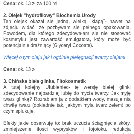
Cena:
ok. 13 zł za 100 ml
2. Olejek "hydrofilowy" Biochemia Urody
Ten olejek okazał się jedną, wielką "klapą"- nawet na
zdjęciu widać, że pozbywam się pełnego opakowania.
Powodem, dla którego zdecydowałam się nie stosować
kosmetyku jest zawartość emulgatora, który może być
potencjalnie drażniący (Glyceryl Cocoate).
Więcej o tym oleju jak i ogólnie pielęgnacji twarzy olejami
Cena:
ok. 13 zł
3. Chińska biała glinka, Fitokosmetik
A tutaj kolejny Ulubieniec- tę wersję białej glinki
zdecydowanie najbardziej lubię do mycia twarzy. Jak myję
twarz glinką? Rozrabiam ją z dodatkiem wody, masuję nią
chwilę twarz (dokładnie tak, jakbym myła twarz żelem) po
czym spłukuję.
Efekty jakie obserwuję to: brak uczucia ściągnięcia skóry,
zmniejszenie ilości wyprysków i łojotoku, redukcja