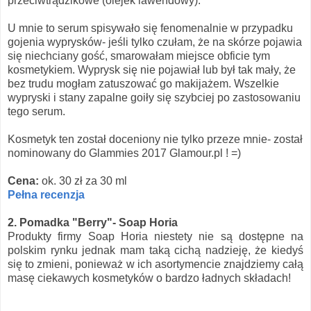
przeciwtrądzikowe (olejek lawendowy).
U mnie to serum spisywało się fenomenalnie w przypadku
gojenia wyprysków- jeśli tylko czułam, że na skórze pojawia
się niechciany gość, smarowałam miejsce obficie tym
kosmetykiem. Wyprysk się nie pojawiał lub był tak mały, że
bez trudu mogłam zatuszować go makijażem. Wszelkie
wypryski i stany zapalne goiły się szybciej po zastosowaniu
tego serum.
Kosmetyk ten został doceniony nie tylko przeze mnie- został
nominowany do Glammies 2017 Glamour.pl ! =)
Cena:
ok. 30 zł za 30 ml
Pełna recenzja
2. Pomadka "Berry"- Soap Horia
Produkty firmy Soap Horia niestety nie są dostępne na
polskim rynku jednak mam taką cichą nadzieję, że kiedyś
się to zmieni, ponieważ w ich asortymencie znajdziemy całą
masę ciekawych kosmetyków o bardzo ładnych składach!