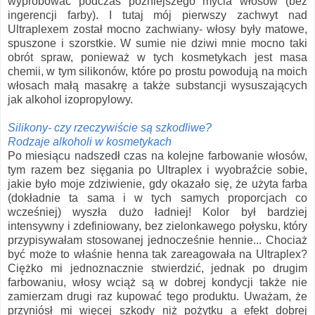
wypróbować podczas późniejszego mycia włosów (bez
ingerencji farby). I tutaj mój pierwszy zachwyt nad
Ultraplexem został mocno zachwiany- włosy były matowe,
spuszone i szorstkie. W sumie nie dziwi mnie mocno taki
obrót spraw, ponieważ w tych kosmetykach jest masa
chemii, w tym silikonów, które po prostu powodują na moich
włosach małą masakrę a także substancji wysuszających
jak alkohol izopropylowy.
Silikony- czy rzeczywiście są szkodliwe?
Rodzaje alkoholi w kosmetykach
Po miesiącu nadszedł czas na kolejne farbowanie włosów,
tym razem bez sięgania po Ultraplex i wyobraźcie sobie,
jakie było moje zdziwienie, gdy okazało się, że użyta farba
(dokładnie ta sama i w tych samych proporcjach co
wcześniej) wyszła dużo ładniej! Kolor był bardziej
intensywny i zdefiniowany, bez zielonkawego połysku, który
przypisywałam stosowanej jednocześnie hennie... Chociaż
być może to właśnie henna tak zareagowała na Ultraplex?
Ciężko mi jednoznacznie stwierdzić, jednak po drugim
farbowaniu, włosy wciąż są w dobrej kondycji także nie
zamierzam drugi raz kupować tego produktu. Uważam, że
przyniósł mi więcej szkody niż pożytku a efekt dobrej