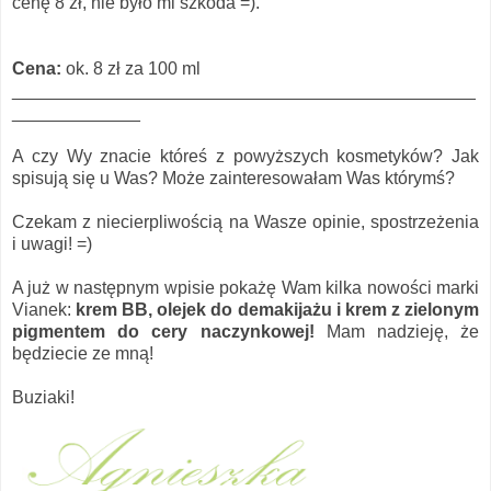
cenę 8 zł, nie było mi szkoda =).
Cena:
ok. 8 zł za
100 ml
_______________________________________________
_____________
A czy Wy znacie któreś z powyższych kosmetyków? Jak
spisują się u Was? Może zainteresowałam Was którymś?
Czekam z niecierpliwością na Wasze opinie, spostrzeżenia
i uwagi! =)
A już w następnym wpisie pokażę Wam kilka nowości marki
Vianek:
krem BB, olejek do demakijażu i krem z zielonym
pigmentem do cery naczynkowej!
Mam nadzieję, że
będziecie ze mną!
Buziaki!