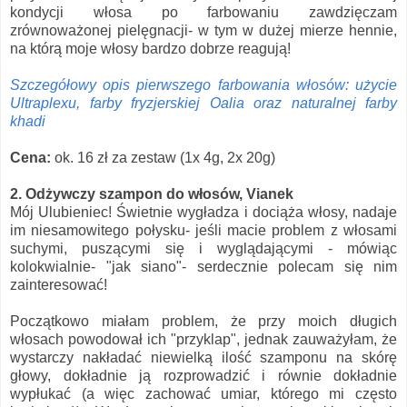
kondycji włosa po farbowaniu zawdzięczam
zrównoważonej pielęgnacji- w tym w dużej mierze hennie,
na którą moje włosy bardzo dobrze reagują!
Szczegółowy opis pierwszego farbowania włosów: użycie
Ultraplexu, farby fryzjerskiej Oalia oraz naturalnej farby
khadi
Cena:
ok. 16 zł za zestaw (1x 4g, 2x 20g)
2. Odżywczy szampon do włosów, Vianek
Mój Ulubieniec! Świetnie wygładza i dociąża włosy, nadaje
im niesamowitego połysku- jeśli macie problem z włosami
suchymi, puszącymi się i wyglądającymi - mówiąc
kolokwialnie- "jak siano"- serdecznie polecam się nim
zainteresować!
Początkowo miałam problem, że przy moich długich
włosach powodował ich "przyklap", jednak zauważyłam, że
wystarczy nakładać niewielką ilość szamponu na skórę
głowy, dokładnie ją rozprowadzić i równie dokładnie
wypłukać (a więc zachować umiar, którego mi często