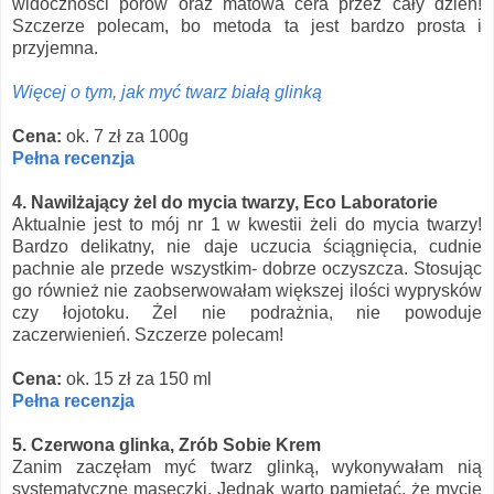
widoczności porów oraz matowa cera przez cały dzień!
Szczerze polecam, bo metoda ta jest bardzo prosta i
przyjemna.
Więcej o tym, jak myć twarz białą glinką
Cena:
ok. 7 zł za 100g
Pełna recenzja
4. Nawilżający żel do mycia twarzy, Eco Laboratorie
Aktualnie jest to mój nr 1 w kwestii żeli do mycia twarzy!
Bardzo delikatny, nie daje uczucia ściągnięcia, cudnie
pachnie ale przede wszystkim- dobrze oczyszcza. Stosując
go również nie zaobserwowałam większej ilości wyprysków
czy łojotoku. Żel nie podrażnia, nie powoduje
zaczerwienień. Szczerze polecam!
Cena:
ok. 15 zł za 150 ml
P
ełna recenzja
5. Czerwona glinka, Zrób Sobie Krem
Zanim zaczęłam myć twarz glinką, wykonywałam nią
systematyczne maseczki. Jednak warto pamiętać, że mycie