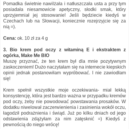
Pomadka świetnie nawilżała i natłuszczała usta a przy tym
posiadała niesamowicie apetyczny, słodki smak, który
uprzyjemniał jej stosowanie! Jeśli będziecie kiedyś w
Czechach lub na Słowacji, koniecznie rozejrzyjcie się za
nią =).
Cena:
ok. 10 zł za 4 g
3. Bio krem pod oczy z witaminą E i ekstraktem z
ogórka, Make Me BIO
Muszę przyznać, że ten krem był dla mnie pozytywnym
zaskoczeniem! Dużo naczytałam się na internecie kiepskich
opinii jednak postanowiłam wypróbować. I nie zawiodłam
się!
Krem spełnił wszystkie moje oczekiwania- miał lekką
konsystencję, która jest bardzo ważna w przypadku kremów
pod oczy, żeby nie powodować powstawania prosaków. W
dodatku niwelował zaczerwienienia i zasinienia wokół oczu,
łagodził podrażnienia i świąd. Już po kilku dniach od jego
odstawienia zdążyłam za nim zatęsknić =) Kiedyś z
pewnością do niego wrócę!