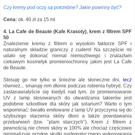
Czy kremy pod oczy są potrzebne? Jakie powinny być?
Cena:
ok. 40 zł za 15 ml
4. La Cafe de Beaute (Kafe Krasoty), krem z filtrem SPF
50
Znalezienie kremu z filtrem o wysokim faktorze SPF i
naturalnym składzie graniczy z cudem! Na szczęście mi
udało się dokonać niemal niemożliwego i znalazłam
ciekawym kosmetyk promieniochronny jakim jest La Cafe
de Beaute.
Stosuję go nie tylko w śnieżne ale słoneczne dni,
lecz
również... smaruję nim dłonie podczas robienia hybryd. Czy
zastanawiałyście się kiedyś nad tym, że promieniowanie
UV z lamp stosowanych do utwardzania lakierów jest
podobnie szkodliwe dla skóry jak solarium? Warto o tym
wspominać: światło emitowane z lamp UV przyczynia się do
szybszego starzenia skóry dłoni a także powstawania
przebarwień (tzw. "plam starczych"). Krem z filtrem z
pewnością nie chroni skóry w 100% ale chociaż częściowo
minimalizuje przykre skutki systematycznego wykonywania