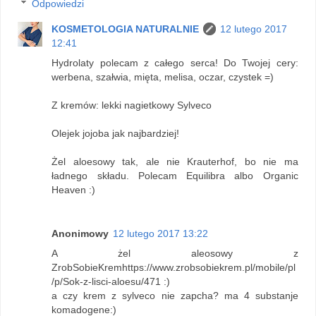
Odpowiedzi
KOSMETOLOGIA NATURALNIE
12 lutego 2017
12:41
Hydrolaty polecam z całego serca! Do Twojej cery:
werbena, szałwia, mięta, melisa, oczar, czystek =)
Z kremów: lekki nagietkowy Sylveco
Olejek jojoba jak najbardziej!
Żel aloesowy tak, ale nie Krauterhof, bo nie ma
ładnego składu. Polecam Equilibra albo Organic
Heaven :)
Anonimowy
12 lutego 2017 13:22
A żel aleosowy z
ZrobSobieKremhttps://www.zrobsobiekrem.pl/mobile/pl
/p/Sok-z-lisci-aloesu/471 :)
a czy krem z sylveco nie zapcha? ma 4 substanje
komadogene:)