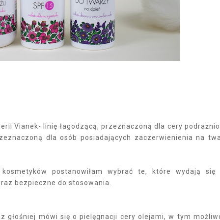
rii Vianek- linię łagodzącą, przeznaczoną dla cery podrażnio
przeznaczoną dla osób posiadających zaczerwienienia na tw
 kosmetyków postanowiłam wybrać te, które wydają się
 oraz bezpieczne do stosowania.
z głośniej mówi się o pielęgnacji cery olejami, w tym możliw