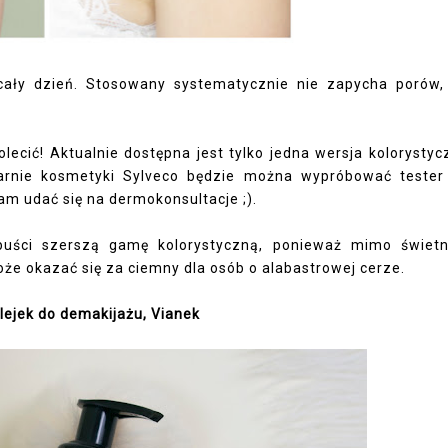
cały dzień. Stosowany systematycznie nie zapycha porów,
ecić! Aktualnie dostępna jest tylko jedna wersja kolorystyc
arnie kosmetyki Sylveco będzie można wypróbować tester
am udać się na dermokonsultacje ;).
puści szerszą gamę kolorystyczną, ponieważ mimo świet
może okazać się za ciemny dla osób o alabastrowej cerze.
lejek do demakijażu, Vianek