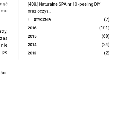
ynąć
[408.] Naturalne SPA nr 10 -peeling DIY
remu
oraz oczys...
►
(7)
STYCZNIA
(101)
2016
rzy,
(68)
2015
czas
(24)
2014
 nie
ą po
(2)
2013
ści.