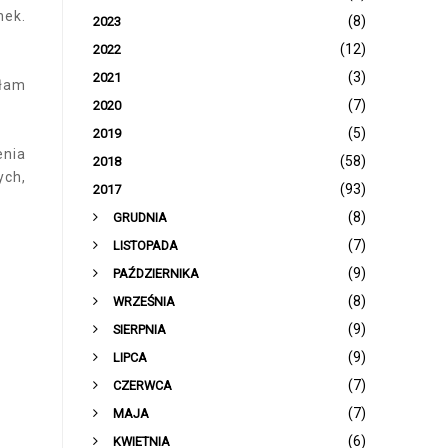
nek.
(8)
2023
(12)
2022
(3)
2021
ałam
(7)
2020
(5)
2019
enia
(58)
2018
ych,
(93)
2017
►
(8)
GRUDNIA
►
(7)
LISTOPADA
►
(9)
PAŹDZIERNIKA
►
(8)
WRZEŚNIA
►
(9)
SIERPNIA
►
(9)
LIPCA
►
(7)
CZERWCA
►
(7)
MAJA
►
(6)
KWIETNIA