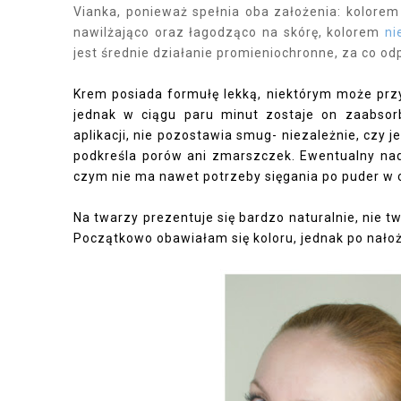
Vianka, ponieważ spełnia oba założenia: kolore
nawilżająco oraz łagodząco na skórę, kolorem
ni
jest średnie działanie promieniochronne, za co 
Krem posiada formułę lekką, niektórym może prz
jednak w ciągu paru minut zostaje on zaabsor
aplikacji, nie pozostawia smug- niezależnie, czy j
podkreśla porów ani zmarszczek. Ewentualny nad
czym nie ma nawet potrzeby sięgania po puder w 
Na twarzy prezentuje się bardzo naturalnie, nie t
Początkowo obawiałam się koloru, jednak po nało