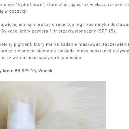
olejki "hydrofilowe", które zbierają coraz większą rzeszę fa
ę w opozycji!
najwięcej emocji i prośbę o recenzję tego kosmetyku dostaw
 Sylveco, który zawiera filtr przeciwsłoneczny (SPF 15).
zielony pigment, który ma na zadanie maskować zaczerwieni
 Oprócz zielonego pigmentu posiada masę substancji aktywn
y oraz wzmacniać naczynia krwionośne.
 krem BB SPF 15, Vianek