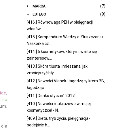
►
(7)
MARCA
▼
(9)
LUTEGO
[416.] Równowaga PEH w pielęgnacji
włosów.
[415.] Kompendium Wiedzy o Złuszczaniu
Naskórka cz...
[414.] 5 kosmetyków, którymi warto się
zainteresow...
[413.] Skóra tłusta i mieszana: jak
zmniejszyć bły...
[412.] Nowości Vianek- łagodzący krem BB,
łagodząc...
ide
,
[411.] Denko styczeń 2017r.
urea
[410.] Nowości makijażowe w mojej
fum,
kosmetyczce! - N...
[409.] Dieta, tryb życia, pielęgnacja-
podejście h...
 dla