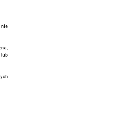
 nie
zna,
 lub
nych