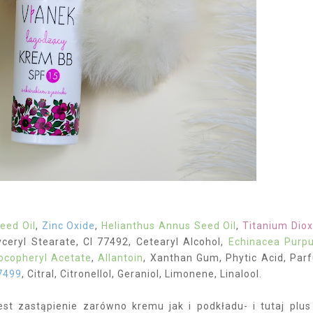
Seed Oil
,
Zinc Oxide
,
Helianthus Annus Seed Oil
,
Titanium Diox
ceryl Stearate, CI 77492, Cetearyl Alcohol,
Echinacea Purp
ocopheryl Acetate
,
Allantoin
, Xanthan Gum, Phytic Acid, Par
77499
, Citral, Citronellol, Geraniol, Limonene, Linalool.
t zastąpienie zarówno kremu jak i podkładu- i tutaj plus