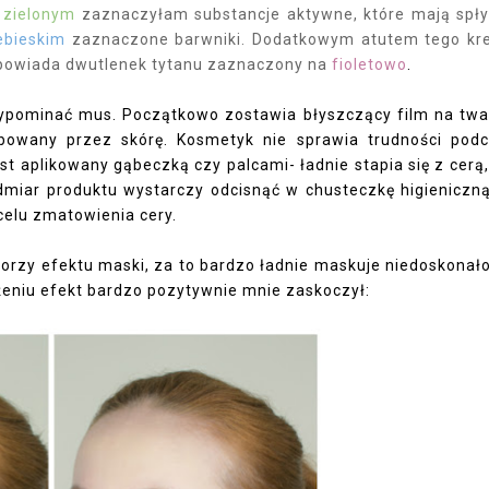
m
zielonym
zaznaczyłam substancje aktywne, które mają spł
ebieskim
zaznaczone barwniki. Dodatkowym atutem tego k
odpowiada dwutlenek tytanu zaznaczony na
fioletowo
.
ypominać mus. Początkowo zostawia błyszczący film na twa
bowany przez skórę. Kosmetyk nie sprawia trudności pod
est aplikowany gąbeczką czy palcami- ładnie stapia się z cerą,
miar produktu wystarczy odcisnąć w chusteczkę higieniczn
celu zmatowienia cery.
worzy efektu maski, za to bardzo ładnie maskuje niedoskonało
żeniu efekt bardzo pozytywnie mnie zaskoczył: