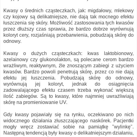
Kwasy o średnich cząsteczkach, jak: migdałowy, mlekowy
czy kojowy są delikatniejsze, nie dają tak mocnego efektu
łuszczenia się skóry. Możliwość zastosowania tych kwasów
przez dłuższy czas sprawia, że bardzo dobrze wyrównują
koloryt cery, rozjaśniają przebarwienia, pobudzają skórę do
odnowy.
Kwasy o dużych cząsteczkach: kwas laktobionowy,
azelainowy czy glukonolakton, są polecane cerom bardzo
wrażliwym, reaktywnym, źle znoszącym zabiegi z użyciem
kwasów. Bardzo powoli penetrują skórę, przez co nie dają
efektu jej łuszczenia. Pobudzają skórę do odnowy,
wyrównują jej koloryt, jednak do osiągnięcia
zadowalającego efektu czasem trzeba wykonać większą
ilość zabiegów. Są to kwasy, które najmniej uwrażliwiają
skórę na promieniowanie UV.
Gdy kwasy pojawiały się na rynku, oczekiwano po nich
widocznego działania złuszczającego naskórek. Pacjentki
mogły wręcz zostawiać sobie na pamiątkę "wylinkę".
Następną tendencją były kwasy o delikatniejszym działaniu,