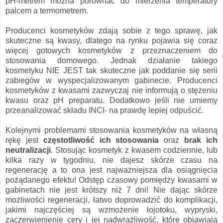
pH-metrem można porównać do mierzenia temperatury
palcem a termometrem.
Producenci kosmetyków zdają sobie z tego sprawę, jak
skuteczne są kwasy, dlatego na rynku pojawia się coraz
więcej gotowych kosmetyków z przeznaczeniem do
stosowania domowego. Jednak działanie takiego
kosmetyku NIE JEST tak skuteczne jak poddanie się serii
zabiegów w wyspecjalizowanym gabinecie. Producenci
kosmetyków z kwasami zazwyczaj nie informują o stężeniu
kwasu oraz pH preparatu. Dodatkowo jeśli nie umiemy
przeanalizować składu INCI- na prawdę lepiej odpuścić.
Kolejnymi problemami stosowania kosmetyków na własną
rękę jest
częstotliwość ich stosowania
oraz
brak ich
neutralizacji
. Stosując kosmetyk z kwasem codziennie, lub
kilka razy w tygodniu, nie dajesz skórze czasu na
regenerację a to ona jest najważniejsza dla osiągnięcia
pożądanego efektu! Odstęp czasowy pomiędzy kwasami w
gabinetach nie jest krótszy niż 7 dni! Nie dając skórze
możliwości regeneracji, łatwo doprowadzić do komplikacji,
jakimi najczęściej są wzmożenie łojotoku, wypryski,
zaczerwienienie cery i jej nadwrażliwość, które objawiają