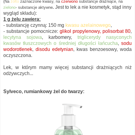
(Na
żółto
zaznaczon
e
kwasy, na
czerwono
substancje
drażniące, na
Jest to lek a nie kosmetyk, stąd inny
zielono
- substancje aktywne
.
wygląd składu):
1 g żelu zawiera:
- substancję czynną: 150 mg
kwasu azelainowego
,
- substancje pomocnicze:
glikol propylenowy, polisorbat 80
,
lecytyna sojowa
, karbomery,
triglicerydy nasyconych
kwasów tłuszczowych o średniej długości łańcucha
,
sodu
wodorotlenek
,
disodu edetynian
, kwas benzoesowy, woda
oczyszczona.
Lek, w którym mamy więcej substancji drażniących niż
odżywczych...
Sylveco, rumiankowy żel do twarzy: