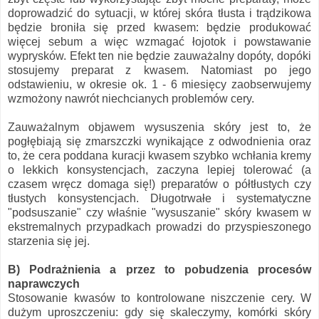
doprowadzić do sytuacji, w której skóra tłusta i trądzikowa
będzie broniła się przed kwasem: będzie produkować
więcej sebum a więc wzmagać łojotok i powstawanie
wyprysków. Efekt ten nie będzie zauważalny dopóty, dopóki
stosujemy preparat z kwasem. Natomiast po jego
odstawieniu, w okresie ok. 1 - 6 miesięcy zaobserwujemy
wzmożony nawrót niechcianych problemów cery.
Zauważalnym objawem wysuszenia skóry jest to, że
pogłębiają się zmarszczki wynikające z odwodnienia oraz
to, że cera poddana kuracji kwasem szybko wchłania kremy
o lekkich konsystencjach, zaczyna lepiej tolerować (a
czasem wręcz domaga się!) preparatów o półtłustych czy
tłustych konsystencjach. Długotrwałe i systematyczne
"podsuszanie" czy właśnie "wysuszanie" skóry kwasem w
ekstremalnych przypadkach prowadzi do przyspieszonego
starzenia się jej.
B) Podrażnienia a przez to pobudzenia procesów
naprawczych
Stosowanie kwasów to kontrolowane niszczenie cery. W
dużym uproszczeniu: gdy się skaleczymy, komórki skóry