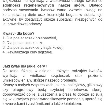
większości nie wynikają z właściwości danego kwasu co
zdolności regeneracyjnych naszej skóry
. Dlatego
podczas stosowania kwasów warto zwrócić uwagę na
zbilansowaną dietę oraz kosmetyki bogate w substancje
aktywne, by dostarczyć skórze substancji niezbędnych do
jej prawidłowej odnowy.
Kwasy- dla kogo?
1. Dla posiadaczek przebarwień,
2. Dla posiadaczek blizn,
3. Dla posiadaczek cery trądzikowej,
4. Rewitalizacja cery dojrzałej.
Jaki kwas dla jakiej cery?
Delikatne różnice w działaniu różnych rodzajów kwasów
wynikają z wielkości cząsteczek oraz poziomu
umiejscowienia w skórze naszego problemu.
Kwasy o małych cząsteczkach jak np.: salicylowy, glikolowy
czy pirogronowy będą szybciej penetrować skórę,
doprowadzać do jej złuszczenia a przez to dobrze spisują
się w kuracjach przeciwtrądzikowych: pomagają uporać się
z wypryskami i zaskórnikami a także łojotokiem.