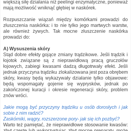
większą siłę działania niż peelingi enzymatyczne, ponieważ
mają możliwość wniknąć głębiej w naskórek.
Rozpuszczanie wiązań między komórkami prowadzi do
złuszczenia naskórka: i to nie tylko jego martwych warstw,
ale również żywych. Tak mocne złuszczenie naskórka
prowadzi do:
A) Wysuszenia skóry
Stąd dobre efekty gojące zmiany trądzikowe. Jeśli trądzik i
łojotok związane są z nieprawidłową pracą gruczołów
łojowych, zabiegi kwasami dadzą długotrwały efekt. Jeśli
jednak przyczyna trądziku zlokalizowana jest poza obrębem
skóry, kwasy będą wykazywały działanie tylko objawowe:
będą wspomagały gojenie się wyprysków, jednak po
zakończonej kuracji i okresie regeneracji skóry, problem
znów wróci.
Jakie mogą być przyczyny trądziku u osób dorosłych i jak
sobie z nim radzić?
Zaskórniki, wągry, rozszerzone pory- jak się ich pozbyć?
Warto też pamiętać, że nieprawidłowe stosowanie kwasów:
zbyt częste lub wykorzystując zbyt mocne preparaty, może