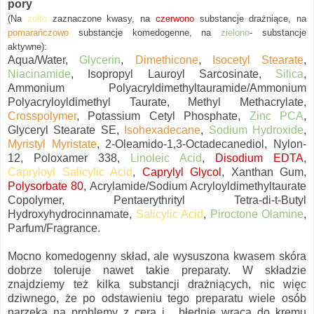
pory
(Na
żółto
zaznaczon
e
kwasy, na
czerwono
substancje
drażniące, na
pomarańczowo
substancje komedogenne, na
zielono
- substancje
aktywne):
Aqua/Water,
Glycerin
,
Dimethicone
,
Isocetyl Stearate
,
Niacinamide
, Isopropyl Lauroyl Sarcosinate,
Silica
,
Ammonium Polyacryldimethyltauramide/Ammonium
Polyacryloyldimethyl Taurate, Methyl Methacrylate,
Crosspolymer
, Potassium Cetyl Phosphate,
Zinc PCA
,
Glyceryl Stearate SE,
Isohexadecane
,
Sodium Hydroxide
,
Myristyl Myristate
, 2-Oleamido-1,3-Octadecanediol, Nylon-
12, Poloxamer 338,
Linoleic Acid
,
Disodium EDTA
,
Capryloyl Salicylic Acid
,
Caprylyl Glycol
, Xanthan Gum,
Polysorbate 80
, Acrylamide/Sodium Acryloyldimethyltaurate
Copolymer, Pentaerythrityl Tetra-di-t-Butyl
Hydroxyhydrocinnamate,
Salicylic Acid
,
Piroctone Olamine
,
Parfum/Fragrance.
Mocno komedogenny skład, ale wysuszona kwasem skóra
dobrze toleruje nawet takie preparaty. W składzie
znajdziemy też kilka substancji drażniących, nic więc
dziwnego, że po odstawieniu tego preparatu wiele osób
narzeka na problemy z cerą i... błędnie wraca do kremu