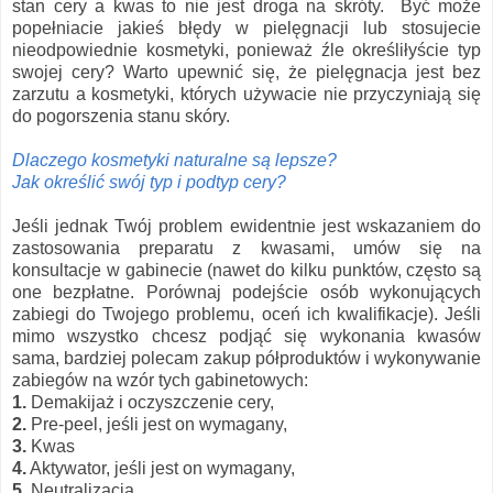
stan cery a kwas to nie jest droga na skróty. Być może
popełniacie jakieś błędy w pielęgnacji lub stosujecie
nieodpowiednie kosmetyki, ponieważ źle określiłyście typ
swojej cery? Warto upewnić się, że pielęgnacja jest bez
zarzutu a kosmetyki, których używacie nie przyczyniają się
do pogorszenia stanu skóry.
Dlaczego kosmetyki naturalne są lepsze?
Jak określić swój typ i podtyp cery?
Jeśli jednak Twój problem ewidentnie jest wskazaniem do
zastosowania preparatu z kwasami, umów się na
konsultacje w gabinecie (nawet do kilku punktów, często są
one bezpłatne. Porównaj podejście osób wykonujących
zabiegi do Twojego problemu, oceń ich kwalifikacje). Jeśli
mimo wszystko chcesz podjąć się wykonania kwasów
sama, bardziej polecam zakup półproduktów i wykonywanie
zabiegów na wzór tych gabinetowych:
1.
Demakijaż i oczyszczenie cery,
2.
Pre-peel, jeśli jest on wymagany,
3.
Kwas
4.
Aktywator, jeśli jest on wymagany,
5.
Neutralizacja