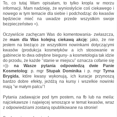
To, co tutaj Wam opisałam, to tylko kropla w morzu
informacji. Mam nadzieję, że wyniosłyście coś ciekawego i
nowego w tym temacie dla siebie i podchodząc do kwasów
będziecie mieć na uwadze przede wszystkim swoje
bezpieczeństwo =).
Oczywiście zachęcam Was do komentowania- zwłaszcza,
że
mam dla Was kolejną ciekawą akcję
: jako, że nie
jestem na bieżąco ze wszystkimi nowinkami dotyczącymi
kwasów (produkcja kosmetyków a ich stosowanie w
gabinecie to dwa odrębne bieguny- a kosmetologia tak idzie
do przodu, że każde "stanie w miejscu" oznacza cofanie się
=))-
na Wasze pytania odpowiedzą dwie Panie
Kosmetolog
: p. mgr
Stupak Dominika
i p. mgr
Tyrna
Brygida
, które kwasy wykonują, ich kuracje przynoszą
bardzo dobre efekty, jeżdżą na kursy i wszelkie nowinki
mają "w małym palcu"!
Pytania zadawajcie pod tym postem, na fb lub na meila:
najciekawsze i najwięcej wnoszące w temat kwasów, wraz
z odpowiedziami zostaną opublikowane na stronie!