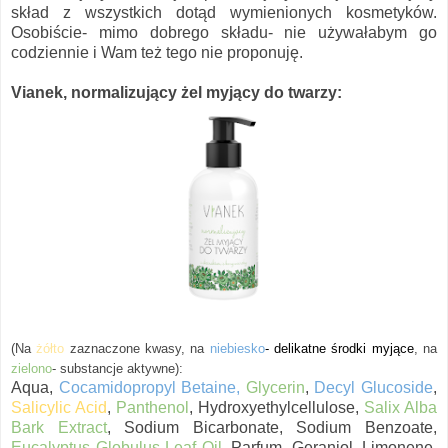
skład z wszystkich dotąd wymienionych kosmetyków.
Osobiście- mimo dobrego składu- nie używałabym go
codziennie i Wam też tego nie proponuję.
Vianek, normalizujący żel myjący do twarzy:
(Na
żółto
zaznaczon
e
kwasy, na
niebiesko
- delikatne środki myjące
, na
zielono
- substancje aktywne):
Aqua,
Cocamidopropyl Betaine,
Glycerin
,
Decyl Glucoside
,
Salicylic Acid
,
Panthenol
, Hydroxyethylcellulose,
Salix Alba
Bark Extract
, Sodium Bicarbonate, Sodium Benzoate,
Eucalyptus Globulus Leaf Oil
, Parfum, Geraniol, Limonene,