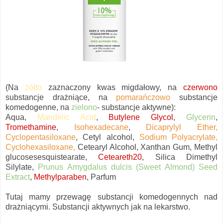
(Na
żółto
zaznaczony kwas migdałowy, na
czerwono
substancje drażniące, na
pomarańczowo
substancje
komedogenne, na
zielono
- substancje aktywne):
Aqua,
Mandelic Acid
,
Butylene Glycol
,
Glycerin
,
Tromethamine
,
Isohexadecane
,
Dicaprylyl Ether,
Cyclopentasiloxane
, Cetyl alcohol,
Sodium Polyacrylate,
Cyclohexasiloxane,
Cetearyl Alcohol, Xanthan Gum, Methyl
glucosesesquistearate,
Ceteareth20
, Silica Dimethyl
Silylate,
Prunus Amygdalus dulcis (Sweet Almond) Seed
Extract
,
Methylparaben
, Parfum
Tutaj mamy przewagę substancji komedogennych nad
drażniącymi. Substancji aktywnych jak na lekarstwo.