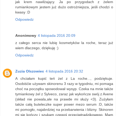
jak krem nawilżający. Ja po przygodach z żelem
rumiankowym jestem już dużo ostrożniejsza, jeśli chodzi o
kwasy :D
Odpowiedz
Anonimowy
4 listopada 2016 20:09
z całego serca nie lubię kosmetyków la roche, teraz już
wiem dlaczego, dziękuję :)
Odpowiedz
Zuzia Olszowiec
4 listopada 2016 20:32
A chciałam kupić teń żel z La roche..., podziękuje.
Osobiśćie używam skinorenu 3 razy w tygodniu, mi pomaga
choć na początku spowodował wysyp. Czeka na mnie także
tymiankowy żel z Sylveco, zaraz jak wykończe swój z Avene
(skład nie powala,ale na prawde mi służy <3). Zużyłam
także całą buteleczke super power mezo serum :D, także
mi pomogło, najabrdziej na przebarwienia i blizny. Skinoren
mi się kończy i szukam czegoś przeciwtrądzikowego. Mam