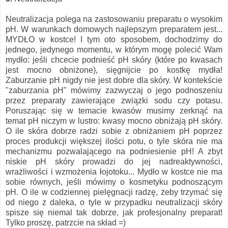
Neutralizacja polega na zastosowaniu preparatu o wysokim
pH. W warunkach domowych najlepszym preparatem jest...
MYDŁO w kostce! I tym oto sposobem, dochodzimy do
jednego, jedynego momentu, w którym mogę polecić Wam
mydło: jeśli chcecie podnieść pH skóry (które po kwasach
jest mocno obniżone), sięgnijcie po kostkę mydła!
Zaburzanie pH nigdy nie jest dobre dla skóry. W kontekście
"zaburzania pH" mówimy zazwyczaj o jego podnoszeniu
przez preparaty zawierające związki sodu czy potasu.
Poruszając się w temacie kwasów musimy zerknąć na
temat pH niczym w lustro: kwasy mocno obniżają pH skóry.
O ile skóra dobrze radzi sobie z obniżaniem pH poprzez
proces produkcji większej ilości potu, o tyle skóra nie ma
mechanizmu pozwalającego na podniesienie pH! A zbyt
niskie pH skóry prowadzi do jej nadreaktywności,
wrażliwości i wzmożenia łojotoku... Mydło w kostce nie ma
sobie równych, jeśli mówimy o kosmetyku podnoszącym
pH. O ile w codziennej pielęgnacji radzę, żeby trzymać się
od niego z daleka, o tyle w przypadku neutralizacji skóry
spisze się niemal tak dobrze, jak profesjonalny preparat!
Tylko proszę, patrzcie na skład =)