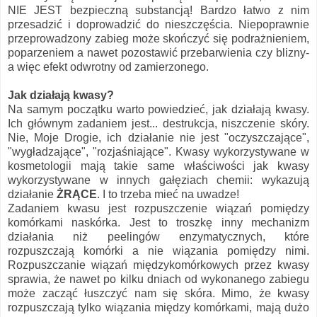
NIE JEST bezpieczną substancją! Bardzo łatwo z nim
przesadzić i doprowadzić do nieszczęścia. Niepoprawnie
przeprowadzony zabieg może skończyć się podrażnieniem,
poparzeniem a nawet pozostawić przebarwienia czy blizny-
a więc efekt odwrotny od zamierzonego.
Jak działają kwasy?
Na samym początku warto powiedzieć, jak działają kwasy.
Ich głównym zadaniem jest... destrukcja, niszczenie skóry.
Nie, Moje Drogie, ich działanie nie jest "oczyszczające",
"wygładzające", "rozjaśniające". Kwasy wykorzystywane w
kosmetologii mają takie same właściwości jak kwasy
wykorzystywane w innych gałęziach chemii: wykazują
działanie
ŻRĄCE
. I to trzeba mieć na uwadze!
Zadaniem kwasu jest rozpuszczenie wiązań pomiędzy
komórkami naskórka. Jest to troszkę inny mechanizm
działania niż peelingów enzymatycznych, które
rozpuszczają komórki a nie wiązania pomiędzy nimi.
Rozpuszczanie wiązań międzykomórkowych przez kwasy
sprawia, że nawet po kilku dniach od wykonanego zabiegu
może zacząć łuszczyć nam się skóra. Mimo, że kwasy
rozpuszczają tylko wiązania między komórkami, mają dużo