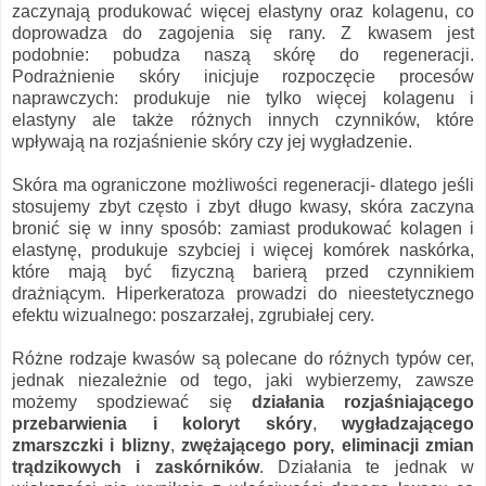
zaczynają produkować więcej elastyny oraz kolagenu, co
doprowadza do zagojenia się rany. Z kwasem jest
podobnie: pobudza naszą skórę do regeneracji.
Podrażnienie skóry inicjuje rozpoczęcie procesów
naprawczych: produkuje nie tylko więcej kolagenu i
elastyny ale także różnych innych czynników, które
wpływają na rozjaśnienie skóry czy jej wygładzenie.
Skóra ma ograniczone możliwości regeneracji- dlatego jeśli
stosujemy zbyt często i zbyt długo kwasy, skóra zaczyna
bronić się w inny sposób: zamiast produkować kolagen i
elastynę, produkuje szybciej i więcej komórek naskórka,
które mają być fizyczną barierą przed czynnikiem
drażniącym. Hiperkeratoza prowadzi do nieestetycznego
efektu wizualnego: poszarzałej, zgrubiałej cery.
Różne rodzaje kwasów są polecane do różnych typów cer,
jednak niezależnie od tego, jaki wybierzemy, zawsze
możemy spodziewać się
działania rozjaśniającego
przebarwienia i koloryt skóry
,
wygładzającego
zmarszczki i blizny
,
zwężającego pory, eliminacji zmian
trądzikowych i zaskórników
. Działania te jednak w