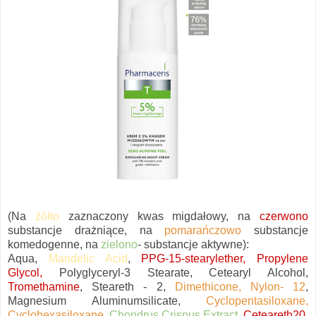
(Na
żółto
zaznaczony kwas migdałowy, na
czerwono
substancje drażniące, na
pomarańczowo
substancje
komedogenne, na
zielono
- substancje aktywne):
Aqua,
Mandelic Acid
,
PPG-15-stearylether, Propylene
Glycol,
Polyglyceryl-3 Stearate, Cetearyl Alcohol,
Tromethamine
, Steareth - 2,
Dimethicone, Nylon- 12
,
Magnesium Aluminumsilicate,
Cyclopentasiloxane,
Cyclohexasiloxane
,
Chondrus Crispus Extract
,
Ceteareth20
,