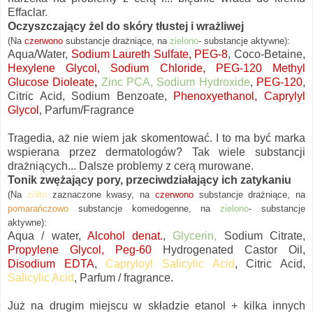
Effaclar.
Oczyszczający żel do skóry tłustej i wrażliwej
(Na
czerwono
substancje
drażniące
,
na
zielono
- substancje aktywne):
Aqua/Water,
Sodium Laureth Sulfate, PEG-8
, Coco-Betaine,
Hexylene Glycol, Sodium Chloride, PEG-120
Methyl
Glucose Dioleate
,
Zinc PCA, Sodium Hydroxide
,
PEG-120
,
Citric Acid, Sodium Benzoate,
Phenoxyethanol, Caprylyl
Glycol
, Parfum/Fragrance
Tragedia, aż nie wiem jak skomentować. I to ma być marka
wspierana przez dermatologów? Tak wiele substancji
drażniących... Dalsze problemy z cerą murowane.
Tonik zwężający pory, przeciwdziałający ich zatykaniu
(Na
żółto
zaznaczon
e
kwasy, na
czerwono
substancje
drażniące, na
pomarańczowo
substancje komedogenne, na
zielono
- substancje
aktywne):
Aqua / water,
Alcohol denat.
,
Glycerin,
Sodium Citrate,
Propylene Glycol, Peg-60
Hydrogenated Castor Oil,
Disodium EDTA
,
Capryloyl Salicylic Acid
, Citric Acid,
Salicylic Acid
, Parfum / fragrance.
Już na drugim miejscu w składzie etanol + kilka innych