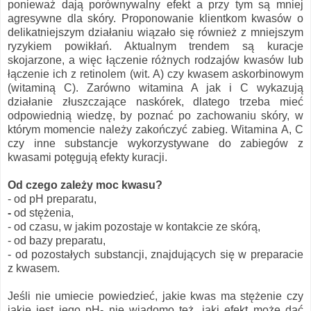
ponieważ dają porównywalny efekt a przy tym są mniej
agresywne dla skóry. Proponowanie klientkom kwasów o
delikatniejszym działaniu wiązało się również z mniejszym
ryzykiem powikłań. Aktualnym trendem są kuracje
skojarzone, a więc łączenie różnych rodzajów kwasów lub
łączenie ich z retinolem (wit. A) czy kwasem askorbinowym
(witaminą C). Zarówno witamina A jak i C wykazują
działanie złuszczające naskórek, dlatego trzeba mieć
odpowiednią wiedzę, by poznać po zachowaniu skóry, w
którym momencie należy zakończyć zabieg. Witamina A, C
czy inne substancje wykorzystywane do zabiegów z
kwasami potęgują efekty kuracji.
Od czego zależy moc kwasu?
- od pH preparatu,
-
od stężenia,
- od czasu, w jakim pozostaje w kontakcie ze skórą,
- od bazy preparatu,
- od pozostałych substancji, znajdujących się w preparacie
z kwasem.
Jeśli nie umiecie powiedzieć, jakie kwas ma stężenie czy
jakie jest jego pH- nie wiadomo też, jaki efekt może dać