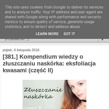
This site uses cookies from Google to deliver its services
and to analyze traffic. Your IP address and user-agent are
shared with Google along with performance and security
metrics to ensure quality of service, generate usage
statistics, and to detect and address abuse.
LEARN MORE
GOT IT
▼
piątek, 4 listopada 2016
[381.] Kompendium wiedzy o
złuszczaniu naskórka: eksfoliacja
kwasami (część II)