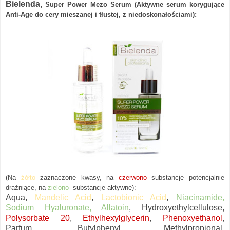
Bielenda,
Super Power Mezo Serum (Aktywne serum korygujące
Anti-Age do cery mieszanej i tłustej, z niedoskonałościami):
(Na
żółto
zaznaczon
e
kwasy, na
czerwono
substancje potencjalnie
drażniące, na
zielono
- substancje aktywne):
Aqua,
Mandelic Acid
,
Lactobionic Acid
,
Niacinamide,
Sodium Hyaluronate, Allatoin
, Hydroxyethylcellulose,
Polysorbate 20
,
Ethylhexylglycerin
,
Phenoxyethanol
,
Parfum, Butylphenyl Methylpropional,