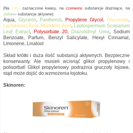
(Na
żółto
zaznaczon
e
kwasy, na
czerwono
substancje
drażniące, na
zielono
- substancje aktywne):
Aqua,
Glycerin
,
Panthenol
,
Propylene Glycol
,
Gluconate
,
Lactobionic Acid, Mandelic Acid
,
Leptospermum Scoparium
Leaf Extract
,
Polysorbate 20
,
Diazolidinyl Urea
, Sodium
Benzoate, Parfum, Benzyl Salicylate, Hexyl Cinnamal,
Limonene, Linalool
Skład krótki i duża ilość substancji aktywnych. Bezpieczne
konserwanty. Ale musieli wcisnąć glikol propylenowy i
polisorbat! Glikol propylenowy podrażnia gruczoły łojowe,
stąd może dojść do wzmożenia łojotoku.
Skinoren: