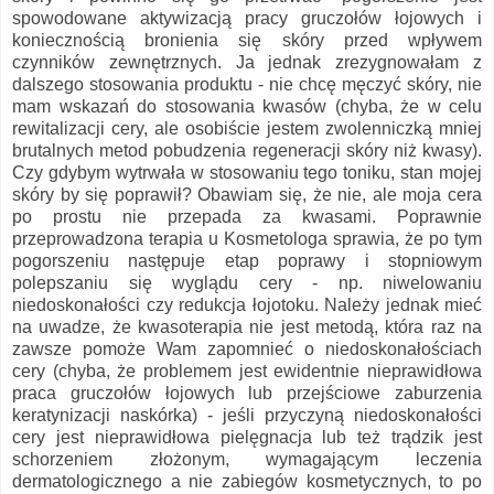
spowodowane aktywizacją pracy gruczołów łojowych i
koniecznością bronienia się skóry przed wpływem
czynników zewnętrznych. Ja jednak zrezygnowałam z
dalszego stosowania produktu - nie chcę męczyć skóry, nie
mam wskazań do stosowania kwasów (chyba, że w celu
rewitalizacji cery, ale osobiście jestem zwolenniczką mniej
brutalnych metod pobudzenia regeneracji skóry niż kwasy).
Czy gdybym wytrwała w stosowaniu tego toniku, stan mojej
skóry by się poprawił? Obawiam się, że nie, ale moja cera
po prostu nie przepada za kwasami. Poprawnie
przeprowadzona terapia u Kosmetologa sprawia, że po tym
pogorszeniu następuje etap poprawy i stopniowym
polepszaniu się wyglądu cery - np. niwelowaniu
niedoskonałości czy redukcja łojotoku. Należy jednak mieć
na uwadze, że kwasoterapia nie jest metodą, która raz na
zawsze pomoże Wam zapomnieć o niedoskonałościach
cery (chyba, że problemem jest ewidentnie nieprawidłowa
praca gruczołów łojowych lub przejściowe zaburzenia
keratynizacji naskórka) - jeśli przyczyną niedoskonałości
cery jest nieprawidłowa pielęgnacja lub też trądzik jest
schorzeniem złożonym, wymagającym leczenia
dermatologicznego a nie zabiegów kosmetycznych, to po