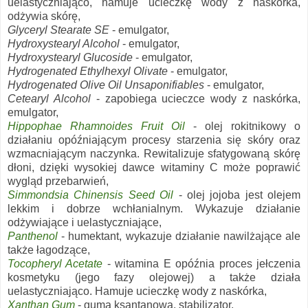
uelastyczniająco, hamuje ucieczkę wody z naskórka,
odżywia skórę,
Glyceryl Stearate SE
- emulgator,
Hydroxystearyl Alcohol
- emulgator,
Hydroxystearyl Glucoside
- emulgator,
Hydrogenated Ethylhexyl Olivate
- emulgator,
Hydrogenated Olive Oil Unsaponifiables
- emulgator,
Cetearyl Alcohol
- zapobiega ucieczce wody z naskórka,
emulgator,
Hippophae Rhamnoides Fruit Oil
- olej rokitnikowy o
działaniu opóźniającym procesy starzenia się skóry oraz
wzmacniającym naczynka. Rewitalizuje sfatygowaną skórę
dłoni, dzięki wysokiej dawce witaminy C może poprawić
wygląd przebarwień,
Simmondsia Chinensis Seed Oil
- olej jojoba jest olejem
lekkim i dobrze wchłanialnym. Wykazuje działanie
odżywiające i uelastyczniające,
Panthenol
- humektant, wykazuje działanie nawilżające ale
także łagodzące,
Tocopheryl Acetate
- witamina E opóźnia proces jełczenia
kosmetyku (jego fazy olejowej) a także działa
uelastyczniająco. Hamuje ucieczkę wody z naskórka,
Xanthan Gum
- guma ksantanowa, stabilizator,