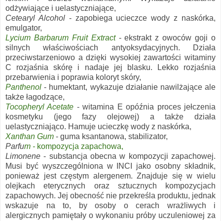
odżywiające i uelastyczniające,
Cetearyl Alcohol
- zapobiega ucieczce wody z naskórka,
emulgator,
Lycium Barbarum Fruit Extract
- ekstrakt z owoców goji o
silnych właściwościach antyoksydacyjnych. Działa
przeciwstarzeniowo a dzięki wysokiej zawartości witaminy
C rozjaśnia skórę i nadaje jej blasku. Lekko rozjaśnia
przebarwienia i poprawia koloryt skóry,
Panthenol
- humektant, wykazuje działanie nawilżające ale
także łagodzące,
Tocopheryl Acetate
- witamina E opóźnia proces jełczenia
kosmetyku (jego fazy olejowej) a także działa
uelastyczniająco. Hamuje ucieczkę wody z naskórka,
Xanthan Gum
- guma ksantanowa, stabilizator,
Parfu
m -
kompozycja zapachowa,
Limonene
- substancja obecna w kompozycji zapachowej.
Musi być wyszczególniona w INCI jako osobny składnik,
ponieważ jest częstym alergenem. Znajduje się w wielu
olejkach eterycznych oraz sztucznych kompozycjach
zapachowych. Jej obecność nie przekreśla produktu, jednak
wskazuje na to, by osoby o cerach wrażliwych i
alergicznych pamiętały o wykonaniu próby uczuleniowej za