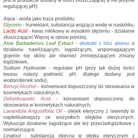
jest w produkcie dodany w ilości złuszczającej a nie jedynie
regulującej pH):
Aqua
- woda jako baza produktu,
Glycerin
- humektant, substancja wiążąca wodę w naskórku,
Lactic Acid
- kwas mlekowy w wysokim stężeniu - działanie
złuszczające! Więcej w opisie poniżej,
Aloe Barbadensis Leaf Extract
-
ekstrakt z liści aloesu
o
działaniu nawilżającym, łagodzącym, wspomagającym
gojenie się skóry ale również zmniejszającym zmiany
trądzikowe,
Sodium Hydroxide
- regulator pH (przy tak dużej ilości
kwasu należy podnieść pH, dlatego dodany jest
wodorotlenek sodu),
Benzyl Alcohol
- konserwant dopuszczony do stosowania w
kosmetykach naturalnych,
Dehydroacetic Acid
- konserwant dopuszczony do
stosowania w kosmetykach naturalnych,
Lavandula Angustifolia Oil
- olejek eteryczny z lawendy to
najdelikatniejszy ze wszystkich olejków eterycznych.
Wykazuje działanie łagodzące ale też przeciwtrądzikowe i
normalizujące,
Linalool
- substancja obecna w olejku eterycznym z