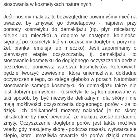
stosowania w kosmetykach naturalnych.
Jeśli nosimy makijaż to bezwzględnie powinnyśmy mieć na
uwadze, by zmywać go dwuetapowo - najpierw przy
pomocy kosmetyku do demakijażu (np. płyn micelarny,
olejek lub mleczko) a dopiero w następnej kolejności
sięgnąć po kosmetyk, którym oczyścimy dogłębnie pory (np.
żel, pianka, emulsja lub mleczko). Jeśli zapominamy o
pierwszym etapie oczyszczania, tj. demakijażu, to
stosowanie kosmetyku do dogłębnego oczyszczania będzie
bezcelowe, ponieważ warstwa kosmetyków kolorowych
będzie tworzyć zawiesinę, która uniemożliwia dokładne
oczyszczenie tego, co zalega głęboko w porach. Natomiast
stosowanie samego kosmetyku do demakijażu także nie
jest dobrym pomysłem - kosmetyki te są komponowane w
taki sposób, by być niezwykle delikatnymi dla skóry i nie
mają możliwości oczyszczenia dogłębnego porów - za to
dzięki ich delikatności możemy nakładać je na skórę
kilkakrotnie by mieć pewność, że makijaż został dokładnie
zmyty. Oczyszczenie dogłębne porów jest także możliwe
wtedy, gdy masujemy skórę - podczas masażu wytwarza się
ciepło, które umożliwia otwarcie się porów dzięki czemu