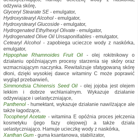
odżywia skórę,
Glyceryl Stearate SE
- emulgator,
Hydroxystearyl Alcohol
- emulgator,
Hydroxystearyl Glucoside
- emulgator,
Hydrogenated Ethylhexyl Olivate
- emulgator,
Hydrogenated Olive Oil Unsaponifiables
- emulgator,
Cetearyl Alcohol
- zapobiega ucieczce wody z naskórka,
emulgator,
Hippophae Rhamnoides Fruit Oil
- olej rokitnikowy o
działaniu opóźniającym procesy starzenia się skóry oraz
wzmacniającym naczynka. Rewitalizuje sfatygowaną skórę
dłoni, dzięki wysokiej dawce witaminy C może poprawić
wygląd przebarwień,
Simmondsia Chinensis Seed Oil
- olej jojoba jest olejem
lekkim i dobrze wchłanialnym. Wykazuje działanie
odżywiające i uelastyczniające,
Panthenol
- humektant, wykazuje działanie nawilżające ale
także łagodzące,
Tocopheryl Acetate
- witamina E opóźnia proces jełczenia
kosmetyku (jego fazy olejowej) a także działa
uelastyczniająco. Hamuje ucieczkę wody z naskórka,
Xanthan Gum
- guma ksantanowa, stabilizator,