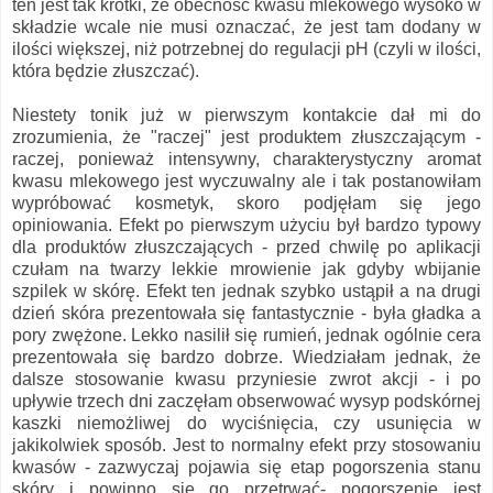
ten jest tak krótki, że obecność kwasu mlekowego wysoko w
składzie wcale nie musi oznaczać, że jest tam dodany w
ilości większej, niż potrzebnej do regulacji pH (czyli w ilości,
która będzie złuszczać).
Niestety tonik już w pierwszym kontakcie dał mi do
zrozumienia, że "raczej" jest produktem złuszczającym -
raczej, ponieważ intensywny, charakterystyczny aromat
kwasu mlekowego jest wyczuwalny ale i tak postanowiłam
wypróbować kosmetyk, skoro podjęłam się jego
opiniowania. Efekt po pierwszym użyciu był bardzo typowy
dla produktów złuszczających - przed chwilę po aplikacji
czułam na twarzy lekkie mrowienie jak gdyby wbijanie
szpilek w skórę. Efekt ten jednak szybko ustąpił a na drugi
dzień skóra prezentowała się fantastycznie - była gładka a
pory zwężone. Lekko nasilił się rumień, jednak ogólnie cera
prezentowała się bardzo dobrze. Wiedziałam jednak, że
dalsze stosowanie kwasu przyniesie zwrot akcji - i po
upływie trzech dni zaczęłam obserwować wysyp podskórnej
kaszki niemożliwej do wyciśnięcia, czy usunięcia w
jakikolwiek sposób. Jest to normalny efekt przy stosowaniu
kwasów - zazwyczaj pojawia się etap pogorszenia stanu
skóry i powinno się go przetrwać- pogorszenie jest