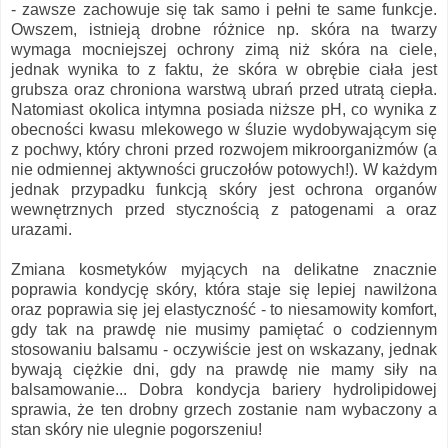
- zawsze zachowuje się tak samo i pełni te same funkcje.
Owszem, istnieją drobne różnice np. skóra na twarzy
wymaga mocniejszej ochrony zimą niż skóra na ciele,
jednak wynika to z faktu, że skóra w obrębie ciała jest
grubsza oraz chroniona warstwą ubrań przed utratą ciepła.
Natomiast okolica intymna posiada niższe pH, co wynika z
obecności kwasu mlekowego w śluzie wydobywającym się
z pochwy, który chroni przed rozwojem mikroorganizmów (a
nie odmiennej aktywności gruczołów potowych!). W każdym
jednak przypadku funkcją skóry jest ochrona organów
wewnętrznych przed stycznością z patogenami a oraz
urazami.
Zmiana kosmetyków myjących na delikatne znacznie
poprawia kondycję skóry, która staje się lepiej nawilżona
oraz poprawia się jej elastyczność - to niesamowity komfort,
gdy tak na prawdę nie musimy pamiętać o codziennym
stosowaniu balsamu - oczywiście jest on wskazany, jednak
bywają ciężkie dni, gdy na prawdę nie mamy siły na
balsamowanie... Dobra kondycja bariery hydrolipidowej
sprawia, że ten drobny grzech zostanie nam wybaczony a
stan skóry nie ulegnie pogorszeniu!