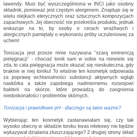
lawendy. Musi być wyszczególniona w INCI jako osobny
składnik, ponieważ jest częstym alergenem. Znajduje się w
wielu olejkach eterycznych oraz sztucznych kompozycjach
zapachowych. Jej obecność nie przekreśla produktu, jednak
wskazuje na to, by osoby o cerach wrażliwych i
alergicznych pamiętały o wykonaniu próby uczuleniowej za
uchem!
Tonizacja jest przeze mnie nazywana "szarą eminencją
pielęgnacji" - chociaż tonik sam w sobie na niewiele się
zda, to cała pielęgnacja może okazać się nieskuteczna, gdy
braknie w niej toniku! To właśnie ten kosmetyk odpowiada
za poprawę wchłanialności substancji aktywnych wgłąb
naskórka a także zapobiega nadmiernemu rozwojowi
bakterii na skórze, które prowadzą do zaognienia
niedoskonałości i problemów skórnych.
Tonizacja i prawidłowe pH - dlaczego są takie ważne?
Wybierając ten kosmetyk zastanawiałam się, czy tak
wysoko obecny w składzie toniku kwas mlekowy nie będzie
wykazywał działania złuszczającego? Z drugiej strony skład