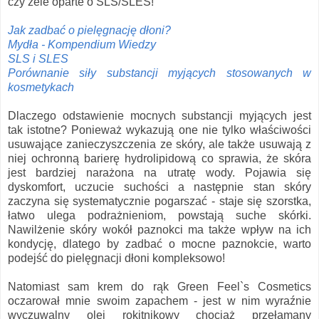
czy żele oparte o SLS/SLES!
Jak zadbać o pielęgnację dłoni?
Mydła - Kompendium Wiedzy
SLS i SLES
Porównanie siły substancji myjących stosowanych w
kosmetykach
Dlaczego odstawienie mocnych substancji myjących jest
tak istotne? Ponieważ wykazują one nie tylko właściwości
usuwające zanieczyszczenia ze skóry, ale także usuwają z
niej ochronną barierę hydrolipidową co sprawia, że skóra
jest bardziej narażona na utratę wody. Pojawia się
dyskomfort, uczucie suchości a następnie stan skóry
zaczyna się systematycznie pogarszać - staje się szorstka,
łatwo ulega podrażnieniom, powstają suche skórki.
Nawilżenie skóry wokół paznokci ma także wpływ na ich
kondycję, dlatego by zadbać o mocne paznokcie, warto
podejść do pielęgnacji dłoni kompleksowo!
Natomiast sam krem do rąk Green Feel`s Cosmetics
oczarował mnie swoim zapachem - jest w nim wyraźnie
wyczuwalny olej rokitnikowy chociaż przełamany