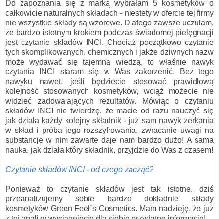
Do zapoznania się z marką wybrałam 5 kosmetyków o
całkowicie naturalnych składach - niestety w ofercie tej firmy
nie wszystkie składy są wzorowe. Dlatego zawsze uczulam,
że bardzo istotnym krokiem podczas świadomej pielęgnacji
jest czytanie składów INCI. Chociaż początkowo czytanie
tych skomplikowanych, chemicznych i jakże dziwnych nazw
może wydawać się tajemną wiedzą, to właśnie nawyk
czytania INCI staram się w Was zakorzenić. Bez tego
nawyku nawet, jeśli będziecie stosować prawidłową
kolejność stosowanych kosmetyków, wciąż możecie nie
widzieć zadowalających rezultatów. Mówiąc o czytaniu
składów INCI nie twierdzę, że macie od razu nauczyć się
jak działa każdy kolejny składnik - już sam nawyk zerkania
w skład i próba jego rozszyfrowania, zwracanie uwagi na
substancje w nim zawarte daje nam bardzo dużo! A sama
nauka, jak działa który składnik, przyjdzie do Was z czasem!
Czytanie składów INCI - od czego zacząć?
Ponieważ to czytanie składów jest tak istotne, dziś
przeanalizujemy sobie bardzo dokładnie składy
kosmetyków Green Feel`s Cosmetics. Mam nadzieję, że już
z tej analizy wyciągniecie dla siebie przydatne informacje!