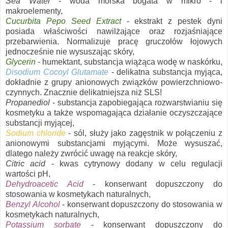
Sea Water
- woda morska bogata w mikro - i
makroelementy,
Cucurbita Pepo Seed Extract
- ekstrakt z pestek dyni
posiada właściwości nawilżające oraz rozjaśniające
przebarwienia. Normalizuje pracę gruczołów łojowych
jednocześnie nie wysuszając skóry,
Glycerin
- humektant, substancja wiążąca wodę w naskórku,
Disodium Cocoyl Glutamate
- delikatna substancja myjąca,
dokładnie z grupy anionowych związków powierzchniowo-
czynnych. Znacznie delikatniejsza niż SLS!
Propanediol
- substancja zapobiegająca rozwarstwianiu się
kosmetyku a także wspomagająca działanie oczyszczające
substancji myjącej,
Sodium chloride
- sól, służy jako zagęstnik w połączeniu z
anionowymi substancjami myjącymi. Może wysuszać,
dlatego należy zwrócić uwagę na reakcje skóry,
Citric acid
- kwas cytrynowy dodany w celu regulacji
wartości pH,
Dehydroacetic Acid
- konserwant dopuszczony do
stosowania w kosmetykach naturalnych,
Benzyl Alcohol
- konserwant dopuszczony do stosowania w
kosmetykach naturalnych,
Potassium sorbate
- konserwant dopuszczony do