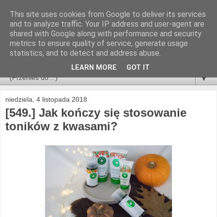
This site uses cookies from Google to deliver its services
and to analyze traffic. Your IP address and user-agent are
shared with Google along with performance and security
metrics to ensure quality of service, generate usage
statistics, and to detect and address abuse.
LEARN MORE
GOT IT
▼
niedziela, 4 listopada 2018
[549.] Jak kończy się stosowanie
toników z kwasami?