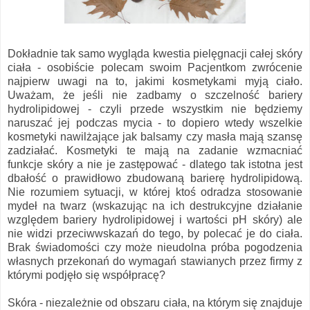
Dokładnie tak samo wygląda kwestia pielęgnacji całej skóry
ciała - osobiście polecam swoim Pacjentkom zwrócenie
najpierw uwagi na to, jakimi kosmetykami myją ciało.
Uważam, że jeśli nie zadbamy o szczelność bariery
hydrolipidowej - czyli przede wszystkim nie będziemy
naruszać jej podczas mycia - to dopiero wtedy wszelkie
kosmetyki nawilżające jak balsamy czy masła mają szansę
zadziałać. Kosmetyki te mają na zadanie wzmacniać
funkcje skóry a nie je zastępować - dlatego tak istotna jest
dbałość o prawidłowo zbudowaną barierę hydrolipidową.
Nie rozumiem sytuacji, w której ktoś odradza stosowanie
mydeł na twarz (wskazując na ich destrukcyjne działanie
względem bariery hydrolipidowej i wartości pH skóry) ale
nie widzi przeciwwskazań do tego, by polecać je do ciała.
Brak świadomości czy może nieudolna próba pogodzenia
własnych przekonań do wymagań stawianych przez firmy z
którymi podjęło się współpracę?
Skóra - niezależnie od obszaru ciała, na którym się znajduje