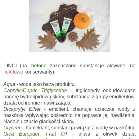
INCI (na
zielono
zaznaczone substancje aktywne, na
fioletowo
konserwanty):
Aqua
- woda jako baza produktu,
Caprylic/Capric Triglyceride
- triglicerydy odbudowujące
barierę hydrolipidową skóry, substancja z grupy emolientów,
działa ochronnie i nawilżająco,
Dicaprylyl Ether
- emolient, chamuje ucieczkę wody z
naskórka wpływając pośrednio na poprawę jej nawilżenia.
Nadaje uczucie gładkości skóry,
Glycerin
- humektant, substancja wiążąca wodę w naskórku,
Olea Europaea Fruit Oil
- oliwa z oliwek działa