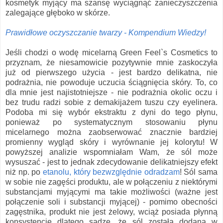
kosmetyk myjący ma szansę wyciągnąć zanieczyszczenia
zalegające głęboko w skórze.
Prawidłowe oczyszczanie twarzy - Kompendium Wiedzy!
Jeśli chodzi o wodę micelarną Green Feel`s Cosmetics to
przyznam, że niesamowicie pozytywnie mnie zaskoczyła
już od pierwszego użycia - jest bardzo delikatna, nie
podrażnia, nie powoduje uczucia ściągnięcia skóry. To, co
dla mnie jest najistotniejsze - nie podrażnia okolic oczu i
bez trudu radzi sobie z demakijażem tuszu czy eyelinera.
Podoba mi się wybór ekstraktu z dyni do tego płynu,
ponieważ po systematycznym stosowaniu płynu
micelarnego można zaobserwować znacznie bardziej
promienny wygląd skóry i wyrównanie jej kolorytu! W
powyższej analizie wspomniałam Wam, że sól może
wysuszać - jest to jednak zdecydowanie delikatniejszy efekt
niż np. po
etanolu, który bezwzględnie odradzam
! Sól sama
w sobie nie zagęści produktu, ale w połączeniu z niektórymi
substancjami myjącymi ma takie możliwości (ważne jest
połączenie soli i substancji myjącej) - pomimo obecności
zagęstnika, produkt nie jest żelowy, wciąż posiada płynną
konsystencję dlatego sądzę, że sól została dodana w