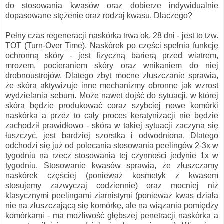
do stosowania kwasów oraz dobierze indywidualnie
dopasowane stężenie oraz rodzaj kwasu. Dlaczego?
Pełny czas regeneracji naskórka trwa ok. 28 dni - jest to tzw.
TOT (Turn-Over Time). Naskórek po części spełnia funkcję
ochronną skóry - jest fizyczną barierą przed wiatrem,
mrozem, pocieraniem skóry oraz wnikaniem do niej
drobnoustrojów. Dlatego zbyt mocne złuszczanie sprawia,
że skóra aktywizuje inne mechanizmy obronne jak wzrost
wydzielania sebum. Może nawet dojść do sytuacji, w której
skóra będzie produkować coraz szybciej nowe komórki
naskórka a przez to cały proces keratynizacji nie będzie
zachodził prawidłowo - skóra w takiej sytuacji zaczyna się
łuszczyć, jest bardziej szorstka i odwodniona. Dlatego
odchodzi się już od polecania stosowania peelingów 2-3x w
tygodniu na rzecz stosowania tej czynności jedynie 1x w
tygodniu. Stosowanie kwasów sprawia, że złuszczamy
naskórek częściej (ponieważ kosmetyk z kwasem
stosujemy zazwyczaj codziennie) oraz mocniej niż
klasycznymi peelingami ziarnistymi (ponieważ kwas działa
nie na złuszczającą się komórkę, ale na wiązania pomiędzy
komórkami - ma możliwość głębszej penetracji naskórka a