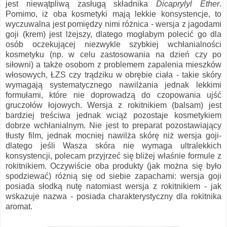
jest niewątpliwą zasługą składnika
Dicaprylyl Ether
.
Pomimo, iż oba kosmetyki mają lekkie konsystencje, to
wyczuwalna jest pomiędzy nimi różnica - wersja z jagodami
goji (krem) jest lżejszy, dlatego mogłabym polecić go dla
osób oczekującej niezwykle szybkiej wchłanialności
kosmetyku (np. w celu zastosowania na dzień czy po
siłowni) a także osobom z problemem zapalenia mieszków
włosowych, ŁZS czy trądziku w obrębie ciała - takie skóry
wymagają systematycznego nawilżania jednak lekkimi
formułami, które nie doprowadzą do czopowania ujść
gruczołów łojowych. Wersja z rokitnikiem (balsam) jest
bardziej treściwa jednak wciąż pozostaje kosmetykiem
dobrze wchłanialnym. Nie jest to preparat pozostawiający
tłusty film, jednak mocniej nawilża skórę niż wersja goji-
dlatego jeśli Wasza skóra nie wymaga ultralekkich
konsystencji, polecam przyjrzeć się bliżej właśnie formule z
rokitnikiem. Oczywiście oba produkty (jak można się było
spodziewać) różnią się od siebie zapachami: wersja goji
posiada słodką nutę natomiast wersja z rokitnikiem - jak
wskazuje nazwa - posiada charakterystyczny dla rokitnika
aromat.