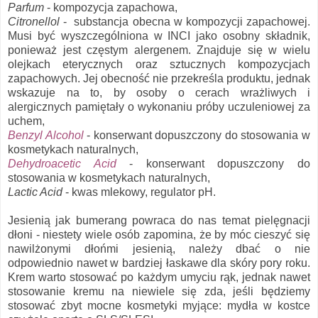
Parfum
- kompozycja zapachowa,
Citronellol
- substancja obecna w kompozycji zapachowej.
Musi być wyszczególniona w INCI jako osobny składnik,
ponieważ jest częstym alergenem. Znajduje się w wielu
olejkach eterycznych oraz sztucznych kompozycjach
zapachowych. Jej obecność nie przekreśla produktu, jednak
wskazuje na to, by osoby o cerach wrażliwych i
alergicznych pamiętały o wykonaniu próby uczuleniowej za
uchem,
Benzyl Alcohol
- konserwant dopuszczony do stosowania w
kosmetykach naturalnych,
Dehydroacetic Acid
- konserwant dopuszczony do
stosowania w kosmetykach naturalnych,
Lactic Acid
- kwas mlekowy, regulator pH.
Jesienią jak bumerang powraca do nas temat pielęgnacji
dłoni - niestety wiele osób zapomina, że by móc cieszyć się
nawilżonymi dłońmi jesienią, należy dbać o nie
odpowiednio nawet w bardziej łaskawe dla skóry pory roku.
Krem warto stosować po każdym umyciu rąk, jednak nawet
stosowanie kremu na niewiele się zda, jeśli będziemy
stosować zbyt mocne kosmetyki myjące: mydła w kostce