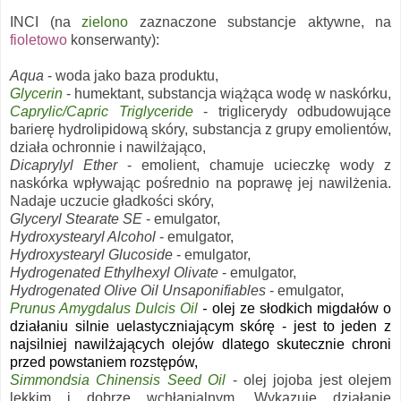
INCI (na
zielono
zaznaczone substancje aktywne, na
fioletowo
konserwanty):
Aqua
- woda jako baza produktu,
Glycerin
- humektant, substancja wiążąca wodę w naskórku,
Caprylic/Capric Triglyceride
- triglicerydy odbudowujące
barierę hydrolipidową skóry, substancja z grupy emolientów,
działa ochronnie i nawilżająco,
Dicaprylyl Ether
- emolient, chamuje ucieczkę wody z
naskórka wpływając pośrednio na poprawę jej nawilżenia.
Nadaje uczucie gładkości skóry,
Glyceryl Stearate SE
- emulgator,
Hydroxystearyl Alcohol
- emulgator,
Hydroxystearyl Glucoside
- emulgator,
Hydrogenated Ethylhexyl Olivate
- emulgator,
Hydrogenated Olive Oil Unsaponifiables
- emulgator,
Prunus Amygdalus Dulcis Oil
-
olej ze słodkich migdałów o
działaniu silnie uelastyczniającym skórę - jest to jeden z
najsilniej nawilżających olejów dlatego skutecznie chroni
przed powstaniem rozstępów,
Simmondsia Chinensis Seed Oil
- olej jojoba jest olejem
lekkim i dobrze wchłanialnym. Wykazuje działanie