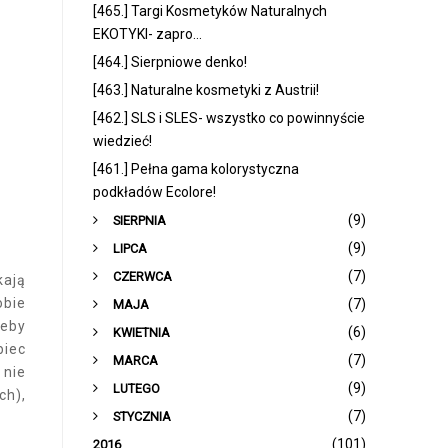
[465.] Targi Kosmetyków Naturalnych
EKOTYKI- zapro...
[464.] Sierpniowe denko!
[463.] Naturalne kosmetyki z Austrii!
[462.] SLS i SLES- wszystko co powinnyście
wiedzieć!
[461.] Pełna gama kolorystyczna
podkładów Ecolore!
►
(9)
SIERPNIA
►
(9)
LIPCA
►
(7)
CZERWCA
kają
obie
►
(7)
MAJA
żeby
►
(6)
KWIETNIA
biec
►
(7)
MARCA
 nie
►
(9)
LUTEGO
ch),
►
(7)
STYCZNIA
(101)
2016