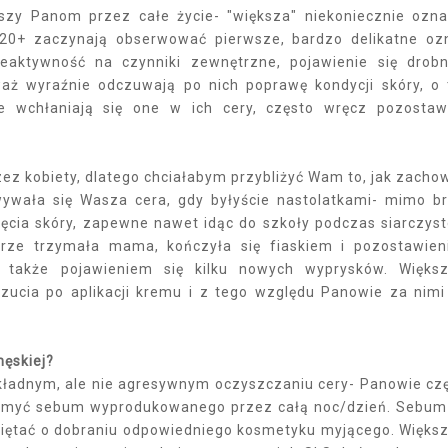
szy Panom przez całe życie- "większa" niekoniecznie ozn
u 20+ zaczynają obserwować pierwsze, bardzo delikatne oz
dreaktywność na czynniki zewnętrzne, pojawienie się drob
aż wyraźnie odczuwają po nich poprawę kondycji skóry, o 
ie wchłaniają się one w ich cery, często wręcz pozostaw
ez kobiety, dlatego chciałabym przybliżyć Wam to, jak zacho
wywała się Wasza cera, gdy byłyście nastolatkami- mimo b
nięcia skóry, zapewne nawet idąc do szkoły podczas siarczys
trze trzymała mama, kończyła się fiaskiem i pozostawie
e także pojawieniem się kilku nowych wyprysków. Więks
ucia po aplikacji kremu i z tego względu Panowie za nimi
męskiej?
kładnym, ale nie agresywnym oczyszczaniu cery- Panowie cz
domyć sebum wyprodukowanego przez całą noc/dzień. Sebum
miętać o dobraniu odpowiedniego kosmetyku myjącego. Więks