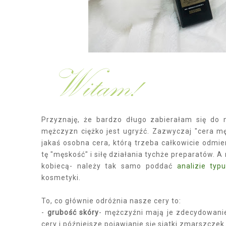
Przyznaję, że bardzo długo zabierałam się do 
mężczyzn ciężko jest ugryźć. Zazwyczaj "cera mę
jakaś osobna cera, którą trzeba całkowicie odmi
tę "męskość" i siłę działania tychże preparatów. A
kobiecą- należy tak samo poddać
analizie typ
kosmetyki.
To, co głównie odróżnia nasze cery to:
-
grubość skóry
- mężczyźni mają je zdecydowanie
cery i późniejsze pojawianie się siatki zmarszczek