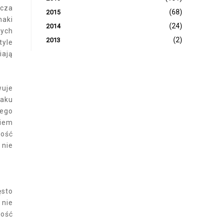
acza
(68)
2015
naki
(24)
2014
nych
(2)
2013
tyle
iają
wuje
raku
tego
niem
zość
 nie
ęsto
 nie
zość