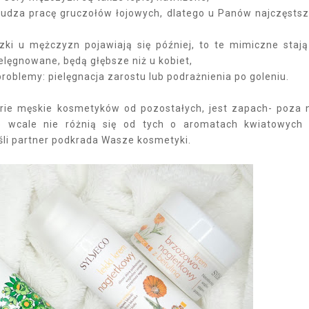
budza pracę gruczołów łojowych, dlatego u Panów najczęsts
zki u mężczyzn pojawiają się później, to te mimiczne stają
ielęgnowane, będą głębsze niż u kobiet,
problemy: pielęgnacja zarostu lub podrażnienia po goleniu.
ie męskie kosmetyków od pozostałych, jest zapach- poza 
b wcale nie różnią się od tych o aromatach kwiatowych
eśli partner podkrada Wasze kosmetyki.