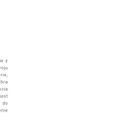
ów z
woju
rie,
obra
ycia
jest
ę do
enie