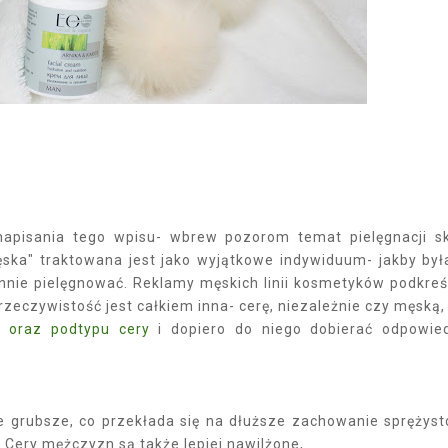
napisania tego wpisu- wbrew pozorom temat pielęgnacji s
ska" traktowana jest jako wyjątkowe indywiduum- jakby był
ennie pielęgnować. Reklamy męskich linii kosmetyków podkreś
 rzeczywistość jest całkiem inna- cerę, niezależnie czy męską,
u oraz podtypu cery
i dopiero do niego dobierać odpowie
 grubsze, co przekłada się na dłuższe zachowanie sprężyst
. Cery mężczyzn są także lepiej nawilżone,