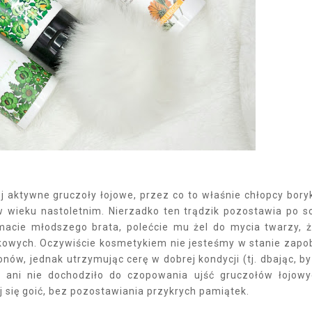
aktywne gruczoły łojowe, przez co to właśnie chłopcy bory
wieku nastoletnim. Nierzadko ten trądzik pozostawia po s
i macie młodszego brata, polećcie mu żel do mycia twarzy, 
kowych. Oczywiście kosmetykiem nie jesteśmy w stanie zapo
w, jednak utrzymując cerę w dobrej kondycji (tj. dbając, by
 ani nie dochodziło do czopowania ujść gruczołów łojowy
j się goić, bez pozostawiania przykrych pamiątek.