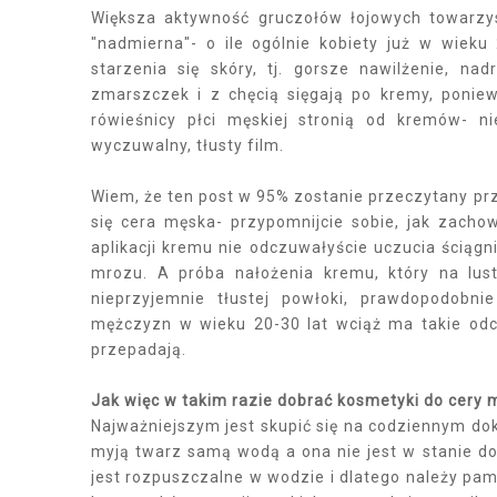
Większa aktywność gruczołów łojowych towarzy
"nadmierna"- o ile ogólnie kobiety już w wiek
starzenia się skóry, tj. gorsze nawilżenie, na
zmarszczek i z chęcią sięgają po kremy, poniew
rówieśnicy płci męskiej stronią od kremów- n
wyczuwalny, tłusty film.
Wiem, że ten post w 95% zostanie przeczytany prz
się cera męska- przypomnijcie sobie, jak zacho
aplikacji kremu nie odczuwałyście uczucia ściąg
mrozu. A próba nałożenia kremu, który na lus
nieprzyjemnie tłustej powłoki, prawdopodobni
mężczyzn w wieku 20-30 lat wciąż ma takie odcz
przepadają.
Jak więc w takim razie dobrać kosmetyki do cery 
Najważniejszym jest skupić się na codziennym do
myją twarz samą wodą a ona nie jest w stanie 
jest rozpuszczalne w wodzie i dlatego należy pa