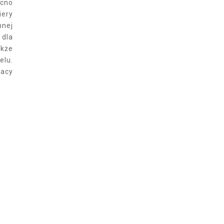
ocno
iery
nnej
 dla
akże
elu.
racy