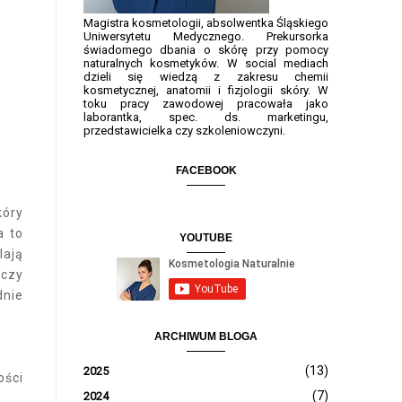
Magistra kosmetologii, absolwentka Śląskiego
Uniwersytetu Medycznego. Prekursorka
świadomego dbania o skórę przy pomocy
naturalnych kosmetyków. W social mediach
dzieli się wiedzą z zakresu chemii
kosmetycznej, anatomii i fizjologii skóry. W
toku pracy zawodowej pracowała jako
laborantka, spec. ds. marketingu,
przedstawicielka czy szkoleniowczyni.
FACEBOOK
kóry
a to
YOUTUBE
lają
 czy
dnie
ARCHIWUM BLOGA
(13)
2025
ości
(7)
2024