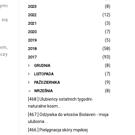
zymi
(8)
2023
(12)
2022
 się
(3)
2021
(7)
2020
(5)
2019
nim,
(58)
2018
 czy
(93)
2017
►
(8)
GRUDNIA
►
(7)
LISTOPADA
►
(9)
PAŹDZIERNIKA
▼
(8)
WRZEŚNIA
[468.] Ulubieńcy ostatnich tygodni-
naturalne kosm...
[467.] Odżywka do włosów Biolaven - moja
ulubiona ...
[466.] Pielęgnacja skóry męskiej