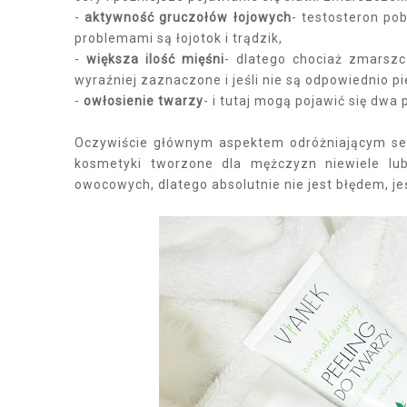
-
aktywność gruczołów łojowych
- testosteron po
problemami są łojotok i trądzik,
-
większa ilość mięśni
- dlatego chociaż zmarszc
wyraźniej zaznaczone i jeśli nie są odpowiednio p
-
owłosienie twarzy
- i tutaj mogą pojawić się dwa 
Oczywiście głównym aspektem odróżniającym ser
kosmetyki tworzone dla mężczyzn niewiele lu
owocowych, dlatego absolutnie nie jest błędem, j