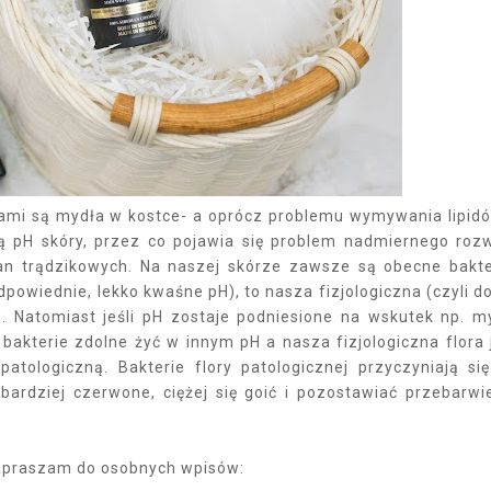
mi są mydła w kostce- a oprócz problemu wymywania lipid
ą pH skóry, przez co pojawia się problem nadmiernego roz
ian trądzikowych. Na naszej skórze zawsze są obecne bakte
powiednie, lekko kwaśne pH), to nasza fizjologiczna (czyli d
ze. Natomiast jeśli pH zostaje podniesione na wskutek np. m
bakterie zdolne żyć w innym pH a nasza fizjologiczna flora 
atologiczną. Bakterie flory patologicznej przyczyniają si
ardziej czerwone, ciężej się goić i pozostawiać przebarwi
 zapraszam do osobnych wpisów: