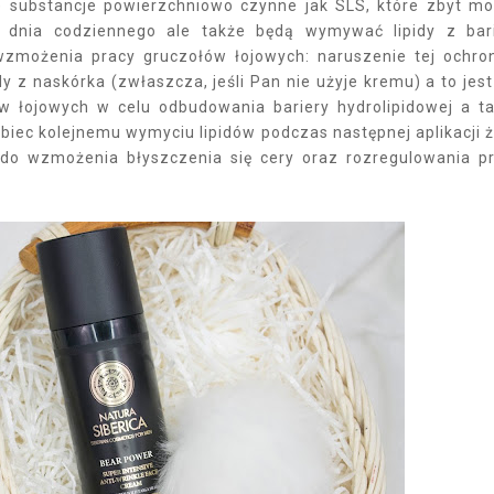
ne substancje powierzchniowo czynne jak SLS, które zbyt m
a dnia codziennego ale także będą wymywać lipidy z bar
 wzmożenia pracy gruczołów łojowych: naruszenie tej ochro
 z naskórka (zwłaszcza, jeśli Pan nie użyje kremu) a to jest
w łojowych w celu odbudowania bariery hydrolipidowej a t
iec kolejnemu wymyciu lipidów podczas następnej aplikacji ż
 do wzmożenia błyszczenia się cery oraz rozregulowania p