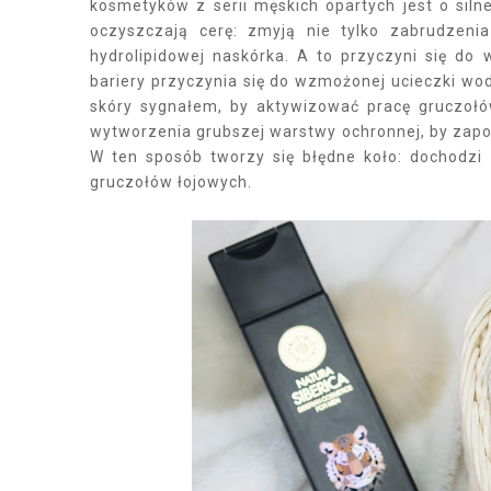
kosmetyków z serii męskich opartych jest o sil
oczyszczają cerę: zmyją nie tylko zabrudzeni
hydrolipidowej naskórka. A to przyczyni się do
bariery przyczynia się do wzmożonej ucieczki wody
skóry sygnałem, by aktywizować pracę gruczołó
wytworzenia grubszej warstwy ochronnej, by zapob
W ten sposób tworzy się błędne koło: dochodzi
gruczołów łojowych.