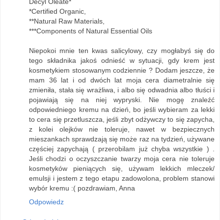
Decyl Oleate*
*Certified Organic,
**Natural Raw Materials,
***Components of Natural Essential Oils
Niepokoi mnie ten kwas salicylowy, czy mogłabyś się do
tego składnika jakoś odnieść w sytuacji, gdy krem jest
kosmetykiem stosowanym codziennie ? Dodam jeszcze, że
mam 36 lat i od dwóch lat moja cera diametralnie się
zmieniła, stała się wrażliwa, i albo się odwadnia albo tłuści i
pojawiają się na niej wypryski. Nie mogę znaleźć
odpowiedniego kremu na dzień, bo jeśli wybieram za lekki
to cera się przetluszcza, jeśli zbyt odżywczy to się zapycha,
z kolei olejków nie toleruje, nawet w bezpiecznych
mieszankach sprawdzają się może raz na tydzień, używane
częściej zapychają ( przerobilam już chyba wszystkie ) .
Jeśli chodzi o oczyszczanie twarzy moja cera nie toleruje
kosmetyków pieniących się, używam lekkich mleczek/
emulsji i jestem z tego etapu zadowolona, problem stanowi
wybór kremu :( pozdrawiam, Anna
Odpowiedz