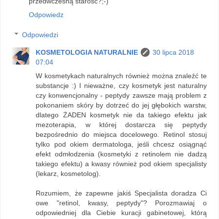
przedwczesną starość?;-)
Odpowiedz
Odpowiedzi
KOSMETOLOGIA NATURALNIE
30 lipca 2018
07:04
W kosmetykach naturalnych również można znaleźć te
substancje :) I nieważne, czy kosmetyk jest naturalny
czy konwencjonalny - peptydy zawsze mają problem z
pokonaniem skóry by dotrzeć do jej głębokich warstw,
dlatego ŻADEN kosmetyk nie da takiego efektu jak
mezoterapia, w której dostarcza się peptydy
bezpośrednio do miejsca docelowego. Retinol stosuj
tylko pod okiem dermatologa, jeśli chcesz osiągnąć
efekt odmłodzenia (kosmetyki z retinolem nie dadzą
takiego efektu) a kwasy również pod okiem specjalisty
(lekarz, kosmetolog).
Rozumiem, że zapewne jakiś Specjalista doradza Ci
owe "retinol, kwasy, peptydy"? Porozmawiaj o
odpowiedniej dla Ciebie kuracji gabinetowej, którą