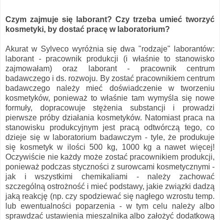
Czym zajmuje się laborant? Czy trzeba umieć tworzyć
kosmetyki, by dostać pracę w laboratorium?
Akurat w Sylveco wyróżnia się dwa "rodzaje" laborantów:
laborant - pracownik produkcji (i właśnie to stanowisko
zajmowałam) oraz laborant - pracownik centrum
badawczego i ds. rozwoju. By zostać pracownikiem centrum
badawczego należy mieć doświadczenie w tworzeniu
kosmetyków, ponieważ to właśnie tam wymyśla się nowe
formuły, dopracowuje stężenia substancji i prowadzi
pierwsze próby działania kosmetyków. Natomiast praca na
stanowisku produkcyjnym jest pracą odtwórczą tego, co
dzieje się w laboratorium badawczym - tyle, że produkuje
się kosmetyk w ilości 500 kg, 1000 kg a nawet więcej!
Oczywiście nie każdy może zostać pracownikiem produkcji,
ponieważ podczas styczności z surowcami kosmetycznymi -
jak i wszystkimi chemikaliami - należy zachować
szczególną ostrożność i mieć podstawy, jakie związki dadzą
jaką reakcję (np. czy spodziewać się nagłego wzrostu temp.
lub ewentualności poparzenia - w tym celu należy albo
sprawdzać ustawienia mieszalnika albo założyć dodatkową