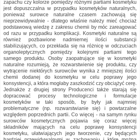
zapachu czy kolorze pomiędzy różnymi partiami kosmetyku
jest dopuszczalna w przypadku kosmetyków naturalnych,
ponieważ surowce naturalne czasem zachowują się
nieprzewidywalnie - dlatego właśnie należy mieć chociaż
podstawową wiedzę z zakresu chemii by móc zareagować
od razu w przypadku komplikacji. Kosmetyki naturalne są
również pozbawione nadmiernej ilości substancji
stabilizujących, co przekłada się na różnicę w odczuciach
organoleptycznych pomiędzy kolejnymi partiami tego
samego produktu. Osoby zaopatrujące się w kosmetyki
naturalne rozumieją, że rozwarstwienie się produktu, czy
wytrącenie niektórych surowców wynika z mniejszej ilości
chemii dodanej do kosmetyku w celu poprawy jego
konsystencji, a która mogłaby zaszkodzić czy obciążyć cerę.
Jednakże z drugiej strony Producenci także starają się
dopracować procesy technologiczne i formulacje
kosmetyków w taki sposób, by były jak najmniej
problematyczne (np. rozwarstwianie się) i powtarzalne
względem poprzednich partii. Co więcej - na samym rynku
surowców kosmetycznych pojawia się coraz więcej
składników mających na celu poprawę konsystencji
kosmetyku, ułatwiających jego tworzenie, czy będących
bardziej przewidywalnymi w zachowaniu i które można