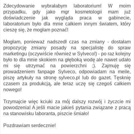
Zdecydowanie wybrałabym laboratorium! W moim
przypadku, gdy jako mgr kosmetologii mam już
doświadczenie jak wygląda praca w gabinecie,
laboratorium było dla mnie całkiem innym światem, który
cieszę się, że mogłam poznać!
Mogłam, ponieważ nadszedł czas na zmiany - dostałam
propozycję zmiany posady na specjalistę do spraw
marketingu (oczywiście również w Sylveco!) - po raz kolejny
było to dla mnie skokiem na głęboką wodę ale nawet udało
mi się utrzymać na powierzchni ;). Zajmuję się
prowadzeniem fanpage Sylveco, odpowiadam na meile,
piszę artykuły na stronę sylveco.pl lub do gazet. Tęsknię
czasem za produkcją, ale teraz uczę się czegoś całkiem
nowego!
Trzymajcie więc kciuki za mój dalszy rozwój i życzcie mi
powodzenia! A jeśli macie jakieś pytania związane z pracą
na stanowisku laboranta, piszcie śmiało!
Pozdrawiam serdecznie!