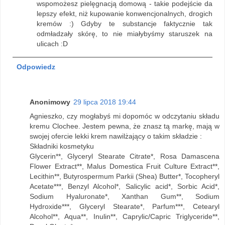
wspomożesz pielęgnacją domową - takie podejście da
lepszy efekt, niż kupowanie konwencjonalnych, drogich
kremów :) Gdyby te substancje faktycznie tak
odmładzały skórę, to nie miałybyśmy staruszek na
ulicach :D
Odpowiedz
Anonimowy
29 lipca 2018 19:44
Agnieszko, czy mogłabyś mi dopomóc w odczytaniu składu
kremu Clochee. Jestem pewna, że znasz tą markę, mają w
swojej ofercie lekki krem nawilżający o takim składzie :
Składniki kosmetyku
Glycerin**, Glyceryl Stearate Citrate*, Rosa Damascena
Flower Extract**, Malus Domestica Fruit Culture Extract**,
Lecithin**, Butyrospermum Parkii (Shea) Butter*, Tocopheryl
Acetate***, Benzyl Alcohol*, Salicylic acid*, Sorbic Acid*,
Sodium Hyaluronate*, Xanthan Gum**, Sodium
Hydroxide***, Glyceryl Stearate*, Parfum***, Cetearyl
Alcohol**, Aqua**, Inulin**, Caprylic/Capric Triglyceride**,