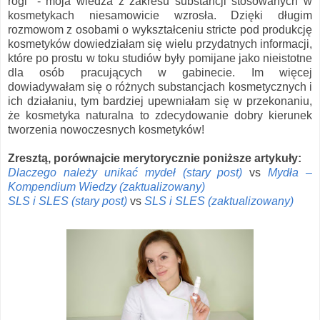
rogi" - moja wiedza z zakresu substancji stosowanych w
kosmetykach niesamowicie wzrosła. Dzięki długim
rozmowom z osobami o wykształceniu stricte pod produkcję
kosmetyków dowiedziałam się wielu przydatnych informacji,
które po prostu w toku studiów były pomijane jako nieistotne
dla osób pracujących w gabinecie. Im więcej
dowiadywałam się o różnych substancjach kosmetycznych i
ich działaniu, tym bardziej upewniałam się w przekonaniu,
że kosmetyka naturalna to zdecydowanie dobry kierunek
tworzenia nowoczesnych kosmetyków!
Zresztą, porównajcie merytorycznie poniższe artykuły:
Dlaczego należy unikać mydeł (stary post)
vs
Mydła –
Kompendium Wiedzy (zaktualizowany)
SLS i SLES (stary post)
vs
SLS i SLES (zaktualizowany)