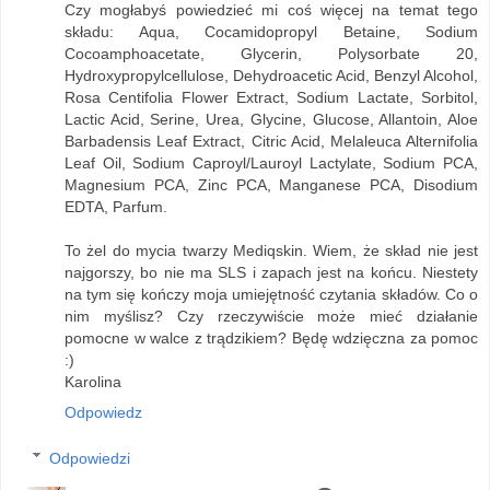
Czy mogłabyś powiedzieć mi coś więcej na temat tego
składu: Aqua, Cocamidopropyl Betaine, Sodium
Cocoamphoacetate, Glycerin, Polysorbate 20,
Hydroxypropylcellulose, Dehydroacetic Acid, Benzyl Alcohol,
Rosa Centifolia Flower Extract, Sodium Lactate, Sorbitol,
Lactic Acid, Serine, Urea, Glycine, Glucose, Allantoin, Aloe
Barbadensis Leaf Extract, Citric Acid, Melaleuca Alternifolia
Leaf Oil, Sodium Caproyl/Lauroyl Lactylate, Sodium PCA,
Magnesium PCA, Zinc PCA, Manganese PCA, Disodium
EDTA, Parfum.
To żel do mycia twarzy Mediqskin. Wiem, że skład nie jest
najgorszy, bo nie ma SLS i zapach jest na końcu. Niestety
na tym się kończy moja umiejętność czytania składów. Co o
nim myślisz? Czy rzeczywiście może mieć działanie
pomocne w walce z trądzikiem? Będę wdzięczna za pomoc
:)
Karolina
Odpowiedz
Odpowiedzi