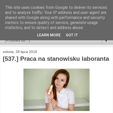
This site uses cookies from Google to deliver its services
and to analyze traffic. Your IP address and user-agent are
shared with Google along with performance and security
metrics to ensure quality of service, generate usage
statistics, and to detect and address abuse.
LEARN MORE
GOT IT
▼
sobota, 28 lipca 2018
[537.] Praca na stanowisku laboranta