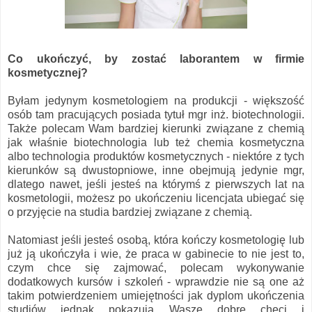
Co ukończyć, by zostać laborantem w firmie
kosmetycznej?
Byłam jedynym kosmetologiem na produkcji - większość
osób tam pracujących posiada tytuł mgr inż. biotechnologii.
Także polecam Wam bardziej kierunki związane z chemią
jak właśnie biotechnologia lub też chemia kosmetyczna
albo technologia produktów kosmetycznych - niektóre z tych
kierunków są dwustopniowe, inne obejmują jedynie mgr,
dlatego nawet, jeśli jesteś na którymś z pierwszych lat na
kosmetologii, możesz po ukończeniu licencjata ubiegać się
o przyjęcie na studia bardziej związane z chemią.
Natomiast jeśli jesteś osobą, która kończy kosmetologię lub
już ją ukończyła i wie, że praca w gabinecie to nie jest to,
czym chce się zajmować, polecam wykonywanie
dodatkowych kursów i szkoleń - wprawdzie nie są one aż
takim potwierdzeniem umiejętności jak dyplom ukończenia
studiów jednak pokazują Wasze dobre chęci i