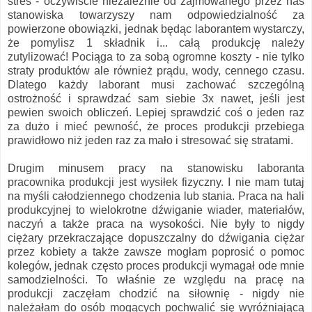
stres - oczywiście niezależnie od zajmowanego przez nas
stanowiska towarzyszy nam odpowiedzialność za
powierzone obowiązki, jednak będąc laborantem wystarczy,
że pomylisz 1 składnik i... całą produkcję należy
zutylizować! Pociąga to za sobą ogromne koszty - nie tylko
straty produktów ale również prądu, wody, cennego czasu.
Dlatego każdy laborant musi zachować szczególną
ostrożność i sprawdzać sam siebie 3x nawet, jeśli jest
pewien swoich obliczeń. Lepiej sprawdzić coś o jeden raz
za dużo i mieć pewność, że proces produkcji przebiega
prawidłowo niż jeden raz za mało i stresować się stratami.
Drugim minusem pracy na stanowisku laboranta
pracownika produkcji jest wysiłek fizyczny. I nie mam tutaj
na myśli całodziennego chodzenia lub stania. Praca na hali
produkcyjnej to wielokrotne dźwiganie wiader, materiałów,
naczyń a także praca na wysokości. Nie były to nigdy
ciężary przekraczające dopuszczalny do dźwigania ciężar
przez kobiety a także zawsze mogłam poprosić o pomoc
kolegów, jednak często proces produkcji wymagał ode mnie
samodzielności. To właśnie ze względu na pracę na
produkcji zaczęłam chodzić na siłownię - nigdy nie
należałam do osób mogących pochwalić się wyróżniającą