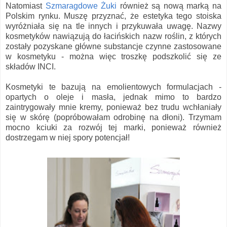
Natomiast
Szmaragdowe Żuki
również są nową marką na
Polskim rynku. Muszę przyznać, że estetyka tego stoiska
wyróżniała się na tle innych i przykuwała uwagę. Nazwy
kosmetyków nawiązują do łacińskich nazw roślin, z których
zostały pozyskane główne substancje czynne zastosowane
w kosmetyku - można więc troszkę podszkolić się ze
składów INCI.
Kosmetyki te bazują na emolientowych formulacjach -
opartych o oleje i masła, jednak mimo to bardzo
zaintrygowały mnie kremy, ponieważ bez trudu wchłaniały
się w skórę (popróbowałam odrobinę na dłoni). Trzymam
mocno kciuki za rozwój tej marki, ponieważ również
dostrzegam w niej spory potencjał!