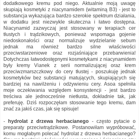
dodatkowego kremu pod niego. Aktualnie moją uwagę
skupiają kosmetyki z niacynamidem (witaminą B3) - jest to
substancja wykazująca bardzo szerokie spektrum działania,
w dodatku jest niezwykle skuteczna i łatwo dostępna.
Niacynamid zazwyczaj jest stosowany w terapiach cer
tłustych i trądzikowych, ponieważ wspomaga gojenie
niedoskonałości oraz normalizuje wydzielanie sebum
jednak ma również bardzo silne właściwości
przeciwstarzeniowe oraz rozjaśniające przebarwienia!
Dotychczas łatwodostępnymi kosmetykami z niacynamidem
były kremy Vianek z serii normalizującej oraz krem
przeciwzmarszczkowy do cery tłustej - poszukuję jednak
kosmetyków bez substancji matujących, skupiających się
bardziej na nawilżeniu i odżywieniu cery. Asoa spełniła
moje oczekiwania względem konsystencji - jest bardzo
treściwa ale jednocześnie nietłusta, dokładnie tak, jak
preferuję. Dziś rozpoczęłam stosowanie tego kremu, dam
znać za jakiś czas, jak się spisuje!
-
hydrolat z drzewa herbacianego
- często pytacie o
preparaty przeciwtrądzikowe. Postanowiłam wypróbować,
komu mogłabym polecać hydrolat z drzewa herbacianego?