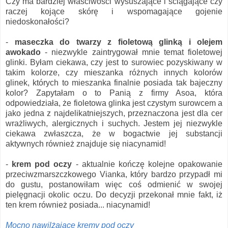
Czy ma bardziej właściwości wysuszające i ściągające czy
raczej kojące skórę i wspomagające gojenie
niedoskonałości?
-
maseczka do twarzy z fioletową glinką i olejem
awokado
- niezwykle zaintrygował mnie temat fioletowej
glinki. Byłam ciekawa, czy jest to surowiec pozyskiwany w
takim kolorze, czy mieszanka różnych innych kolorów
glinek, których to mieszanka finalnie posiada tak bajeczny
kolor? Zapytałam o to Panią z firmy Asoa, która
odpowiedziała, że fioletowa glinka jest czystym surowcem a
jako jedna z najdelikatniejszych, przeznaczona jest dla cer
wrażliwych, alergicznych i suchych. Jestem jej niezwykle
ciekawa zwłaszcza, że w bogactwie jej substancji
aktywnych również znajduje się niacynamid!
-
krem pod oczy
- aktualnie kończę kolejne opakowanie
przeciwzmarszczkowego Vianka, który bardzo przypadł mi
do gustu, postanowiłam więc coś odmienić w swojej
pielęgnacji okolic oczu. Do decyzji przekonał mnie fakt, iż
ten krem również posiada... niacynamid!
Mocno nawilżające kremy pod oczy