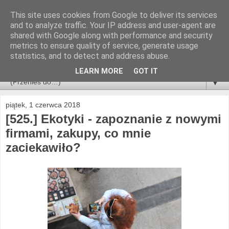
This site uses cookies from Google to deliver its services
and to analyze traffic. Your IP address and user-agent are
shared with Google along with performance and security
metrics to ensure quality of service, generate usage
statistics, and to detect and address abuse.
LEARN MORE
GOT IT
▼
piątek, 1 czerwca 2018
[525.] Ekotyki - zapoznanie z nowymi
firmami, zakupy, co mnie
zaciekawiło?