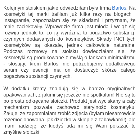
Kolejnym stoiskiem jakie odwiedziłam była firma
Bartos
. Na
kosmetyki tej marki trafiłam już kilka razy na blogach i
instagramie, zapoznałam się ze składami i przyznam, że
mnie zaciekawiły. Wprawdzie firma jest młoda i wciąż się
rozwija jednak to, co ją wyróżnia to bogactwo substancji
czynnych dodawanych do kosmetyków. Składy INCI tych
kosmetyków są okazałe, jednak całkowicie naturalne!
Podczas rozmowy na stoisku dowiedziałam się, że
kosmetyki są produkowane z myślą o fankach minimalizmu
- stosując krem Bartos, nie potrzebujemy dodatkowego
serum czy esencji, ma on dostarczyć skórze całego
bogactwa substancji czynnych.
W dodatku kremy znajdują się w bardzo oryginalnych
opakowaniach, z jakimi się jeszcze nie spotkałam! Nie są to
po prostu odkręcane słoiczki. Produkt jest wyciskany a cały
mechanizm pozwala zachować sterylność kosmetyku.
Żałuję, że zapomniałam zrobić zdjęcia (byłam niesamowicie
rozemocjonowana, jak dziecko w sklepie z zabawkami!), ale
mam nadzieję, że kiedyś uda mi się Wam pokazać te
zmyślne słoiczki!