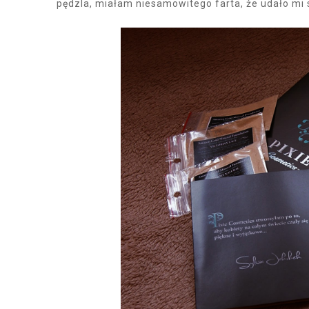
pędzla, miałam niesamowitego farta, że udało mi s