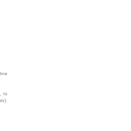
lnie
, to
ls):