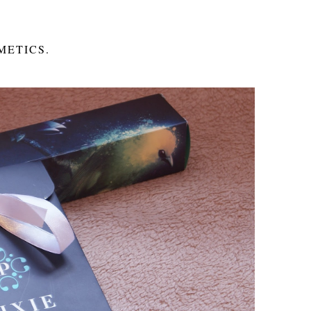
METICS.
E