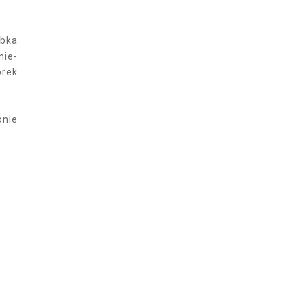
óbka
nie-
órek
onie