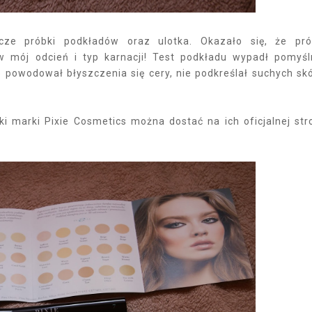
cze próbki podkładów oraz ulotka. Okazało się, że pr
 w mój odcień i typ karnacji! Test podkładu wypadł pomyśl
e powodował błyszczenia się cery, nie podkreślał suchych sk
i marki Pixie Cosmetics można dostać na ich oficjalnej str