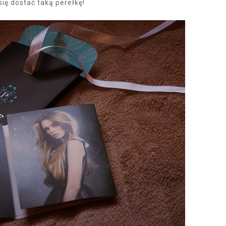
ię dostać taką perełkę!