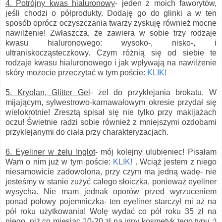
4. Potrójny kwas hialuronowy
- jeden z moich faworytów,
jeśli chodzi o półprodukty. Dodaję go do glinki a w ten
sposób oprócz oczyszczania twarzy zyskuję również mocne
nawilżenie! Zwłaszcza, że zawiera w sobie trzy rodzaje
kwasu hialuronowego: wysoko-, nisko-, i
ultraniskocząsteczkowy. Czym różnią się od siebie te
rodzaje kwasu hialuronowego i jak wpływają na nawilżenie
skóry możecie przeczytać w tym poście:
KLIK!
5. Kryolan, Glitter Gel
- żel do przyklejania brokatu. W
mijającym, sylwestrowo-karnawałowym okresie przydał się
wielokrotnie! Zresztą spisał się nie tylko przy makijażach
oczu! Świetnie radzi sobie również z mniejszymi ozdobami
przyklejanymi do ciała przy charakteryzacjach.
6. Eyeliner w żelu Inglot
- mój kolejny ulubieniec! Pisałam
Wam o nim już w tym poście:
KLIK!
. Wciąż jestem z niego
niesamowicie zadowolona, przy czym ma jedną wadę- nie
jesteśmy w stanie zużyć całego słoiczka, ponieważ eyeliner
wysycha. Nie mam jednak oporów przed wyrzuceniem
ponad połowy pojemniczka- ten eyeliner starczył mi aż na
pół roku użytkowania! Wolę wydać co pół roku 35 zł na
niego, niż co miesiąc 10-20 zł na inny kosmetyk tego typu :)