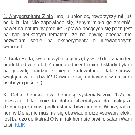
1. Antyperspirant Ziaja
- mój ulubieniec, towarzyszy mi już
od kilku lat. Nie zapowiada się, żebym miała go zmienić,
nawet na naturalny produkt. Sprawa pocących się pach jest
na tyle delikatnym tematem, że na chwilę obecną nie
pozwalam sobie na eksperymenty o niewiadomych
wynikach.
2. Biała Perła, system wybielający zęby w 10 dni
- znam ten
produkt od wielu lat. Zanim producent zmienił składy byłam
na prawdę bardzo z niego zadowolona. Jak sprawa
wygląda w tej chwili? Dowiecie się niebawem w całkiem
osobnym poście :)
3. Delia, henna
- brwi hennują systematycznie 1-2x w
miesiącu. Dla mnie to dobra alternatywa do makijażu
dziennego zamiast podkreślania brwi cieniem. W przypadku
henny Delia nie musimy się obawiać o przerysowany efekt,
jest bardzo delikatna! O tym, jak hennuję brwi, pisałam Wam
tutaj:
KLIK!