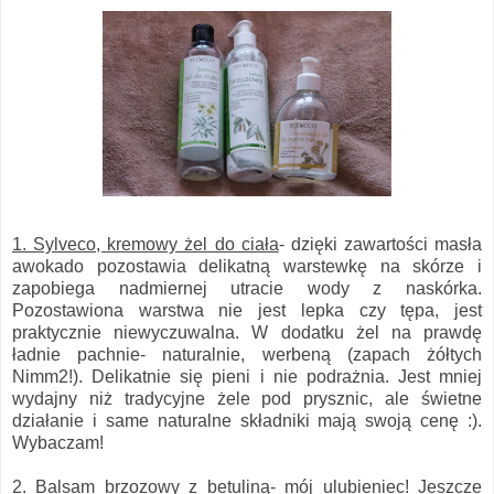
1. Sylveco, kremowy żel do ciała
- dzięki zawartości masła
awokado pozostawia delikatną warstewkę na skórze i
zapobiega nadmiernej utracie wody z naskórka.
Pozostawiona warstwa nie jest lepka czy tępa, jest
praktycznie niewyczuwalna. W dodatku żel na prawdę
ładnie pachnie- naturalnie, werbeną (zapach żółtych
Nimm2!). Delikatnie się pieni i nie podrażnia. Jest mniej
wydajny niż tradycyjne żele pod prysznic, ale świetne
działanie i same naturalne składniki mają swoją cenę :).
Wybaczam!
2. Balsam brzozowy z betuliną
- mój ulubieniec! Jeszcze