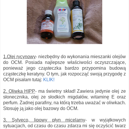
1.Olej rycynowy
- niezbędny do wykonania mieszanki olejów
do OCM. Posiada najlepsze właściwości oczyszczające,
ponieważ jego cząsteczka bardzo przypomina budową
cząsteczkę keratyny. O tym, jak rozpocząć swoją przygodę z
OCM pisałam tutaj:
KLIK!
2. Oliwka HIPP
- ma świetny skład! Zawiera jedynie olej ze
słonecznika, olej ze słodkich migdałów, witaminę E oraz
perfum. Żadnej parafiny, na którą trzeba uważać w oliwkach.
Stosuję ją jako olej bazowy do OCM.
3. Sylveco, lipowy płyn micelarny
- w wyjątkowych
sytuacjach, od czasu do czasu zdarza mi się oczyścić twarz