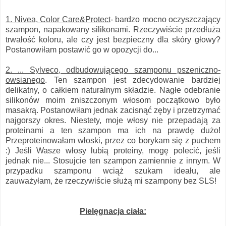
1. Nivea, Color Care&Protect
- bardzo mocno oczyszczający
szampon, napakowany silikonami. Rzeczywiście przedłuża
trwałość koloru, ale czy jest bezpieczny dla skóry głowy?
Postanowiłam postawić go w opozycji do...
2. ... Sylveco, odbudowującego szamponu pszeniczno-
owsianego
. Ten szampon jest zdecydowanie bardziej
delikatny, o całkiem naturalnym składzie. Nagłe odebranie
silikonów moim zniszczonym włosom początkowo było
masakrą. Postanowiłam jednak zacisnąć zęby i przetrzymać
najgorszy okres. Niestety, moje włosy nie przepadają za
proteinami a ten szampon ma ich na prawdę dużo!
Przeproteinowałam włoski, przez co borykam się z puchem
:) Jeśli Wasze włosy lubią proteiny, mogę polecić, jeśli
jednak nie... Stosujcie ten szampon zamiennie z innym. W
przypadku szamponu wciąż szukam ideału, ale
zauważyłam, że rzeczywiście służą mi szampony bez SLS!
Pielęgnacja ciała: