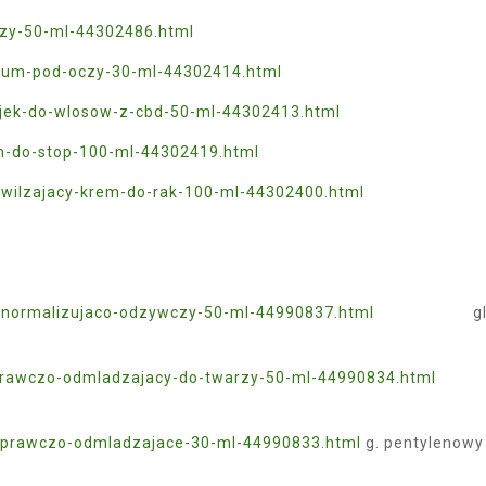
rzy-50-ml-44302486.html
-serum-pod-oczy-30-ml-44302414.html
lejek-do-wlosow-z-cbd-50-ml-44302413.html
em-do-stop-100-ml-44302419.html
nawilzajacy-krem-do-rak-100-ml-44302400.html
m-normalizujaco-odzywczy-50-ml-44990837.html
glik
prawczo-odmladzajacy-do-twarzy-50-ml-44990834.html
aprawczo-odmladzajace-30-ml-44990833.html
g. pentylenowy