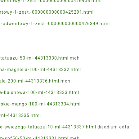
-adwentowy-1-zest.-000000000000426406.html
entowy-1-zest.-000000000000425291.html
arz-adwentowy-1-zest.-000000000000426349.html
-tatuazu-50-ml-44313330.html
meh
rna-magnolia-100-ml-44313332.html
iala-200-ml-44313336.html
meh
ma-balonowa-100-ml-44313333.html
arskie-mango-100-ml-44313334.html
-ml-44313335.html
do-swiezego-tatuazu-10-ml-44313337.html
disodium edta
em-spf50-50-ml-44313331.html
meh