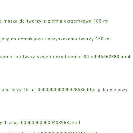
ca-maska-do-twarzy-z-ziemia-okrzemkowa-100-ml-
ujacy-do-demakijazu-i-oczyszczania-twarzy-150-ml-
-serum-na-twarz-szyje-i-dekolt-serum-30-ml-45662883.html
em-pod-oczy-15-ml-000000000000428535.html
g. butylenowy
wy-1-zest.-000000000000403968.html