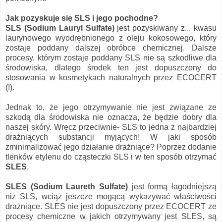
Jak pozyskuje się SLS i jego pochodne?
SLS (Sodium Lauryl Sulfate)
jest pozyskiwany z... kwasu
laurynowego wyodrębnionego z oleju kokosowego, który
zostaje poddany dalszej obróbce chemicznej. Dalsze
procesy, którym zostaje poddany SLS nie są szkodliwe dla
środowiska, dlatego środek ten jest dopuszczony do
stosowania w kosmetykach naturalnych przez ECOCERT
(!).
Jednak to, że jego otrzymywanie nie jest związane ze
szkodą dla środowiska nie oznacza, że będzie dobry dla
naszej skóry. Wręcz przeciwnie- SLS to jedna z najbardziej
drażniących substancji myjących! W jaki sposób
zminimalizować jego działanie drażniące? Poprzez dodanie
tlenków etylenu do cząsteczki SLS i w ten sposób otrzymać
SLES
.
SLES (Sodium Laureth Sulfate)
jest formą łagodniejszą
niż SLS, wciąż jeszcze mogącą wykazywać właściwości
drażniące. SLES nie jest dopuszczony przez ECOCERT ze
procesy chemiczne w jakich otrzymywany jest SLES, są