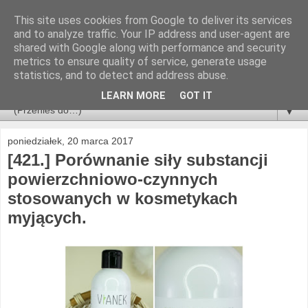
This site uses cookies from Google to deliver its services
and to analyze traffic. Your IP address and user-agent are
shared with Google along with performance and security
metrics to ensure quality of service, generate usage
statistics, and to detect and address abuse.
LEARN MORE
GOT IT
▼
poniedziałek, 20 marca 2017
[421.] Porównanie siły substancji
powierzchniowo-czynnych
stosowanych w kosmetykach
myjących.