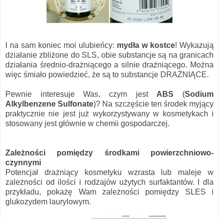
I na sam koniec moi ulubieńcy:
mydła w kostce
! Wykazują
działanie zbliżone do SLS, obie substancje są na granicach
działania średnio-drażniącego a silnie drażniącego. Można
więc śmiało powiedzieć, że są to substancje DRAŻNIĄCE.
Pewnie interesuje Was, czym jest
ABS
(
Sodium
Alkylbenzene Sulfonate
)? Na szczęście ten środek myjący
praktycznie nie jest już wykorzystywany w kosmetykach i
stosowany jest głównie w chemii gospodarczej.
Zależności pomiędzy środkami powierzchniowo-
czynnymi
Potencjał drażniący kosmetyku wzrasta lub maleje w
zależności od ilości i rodzajów użytych surfaktantów. I dla
przykładu, pokażę Wam zależności pomiędzy SLES i
glukozydem laurylowym.