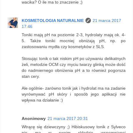
wacika? O ile ma to znaczenie ;)
KOSMETOLOGIA NATURALNIE
21 marca 2017
17:46
Toniki mają pH na poziomie 2-3, hydrolaty mają ok. 4-
5. Także toniki mocniej obniżają pH, np. po
zastosowaniu mydła czy kosmetyków z SLS.
Stosując tonik o tak niskim pH po używaniu delikatnych
żeli, metodzie OCM czy myciu twarzy glinką może dość
do nadmiernego obniżenia pH a to również pogorsza
stan cery.
Ale ogólnie- zarówno tonik jak i hydrolat ma na zadanie
wyrównywać pH skóry i sposób jego aplikacji nie
wpływa na działanie :)
Anonimowy
21 marca 2017 20:31
Wtrącę się dziewczyny ;) Hibiskusowy tonik z Sylveco
nie ma w swoim składzie wspomnianej