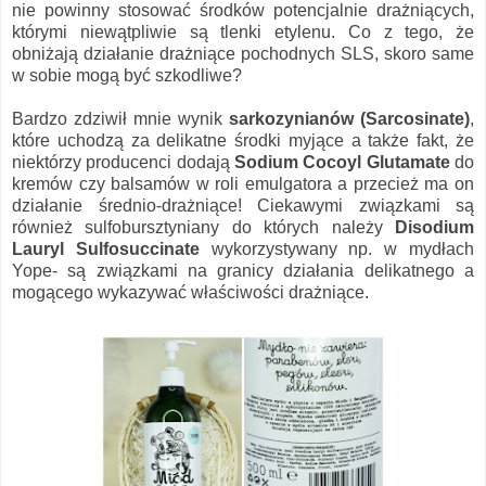
nie powinny stosować środków potencjalnie drażniących,
którymi niewątpliwie są tlenki etylenu. Co z tego, że
obniżają działanie drażniące pochodnych SLS, skoro same
w sobie mogą być szkodliwe?
Bardzo zdziwił mnie wynik
sarkozynianów (Sarcosinate)
,
które uchodzą za delikatne środki myjące a także fakt, że
niektórzy producenci dodają
Sodium Cocoyl Glutamate
do
kremów czy balsamów w roli emulgatora a przecież ma on
działanie średnio-drażniące! Ciekawymi związkami są
również sulfobursztyniany do których należy
Disodium
Lauryl Sulfosuccinate
wykorzystywany np. w mydłach
Yope- są związkami na granicy działania delikatnego a
mogącego wykazywać właściwości drażniące.