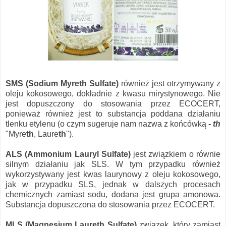
SMS (Sodium Myreth Sulfate)
również jest otrzymywany z
oleju kokosowego, dokładnie z kwasu mirystynowego. Nie
jest dopuszczony do stosowania przez ECOCERT,
ponieważ również jest to substancja poddana działaniu
tlenku etylenu (o czym sugeruje nam nazwa z końcówką
- th
"Myre
th
, Laure
th
").
ALS (Ammonium Lauryl Sulfate)
jest związkiem o równie
silnym działaniu jak SLS. W tym przypadku również
wykorzystywany jest kwas laurynowy z oleju kokosowego,
jak w przypadku SLS, jednak w dalszych procesach
chemicznych zamiast sodu, dodana jest grupa amonowa.
Substancja dopuszczona do stosowania przez ECOCERT.
MLS (Magnesium Laureth Sulfate)
związek, który zamiast