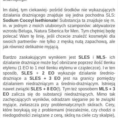
Im dalej, tym ciekawiej- pośród środków nie wykazujących
działania drażniącego znajduje się jedna pochodna SLS:
Sodium Cocoyl Isethionate
! Substancja ta znajduje się m.
in. w jednym z moich ulubionych szamponów: aktywatorze
wzrostu Beluga, Natura Siberica for Men. Tym chętniej będę
polecać Wam tę linię, jeśli chcecie znaleźć kosmetyki dla
swoich partnerów- nie tylko z męską nutą zapachową, ale
jak również delikatnie myjącą.
Bardzo zaskakującym wynikiem jest
SLES
i
MLS
- ich
działanie drażniące może być obniżane poprzez ilość tlenku
etylenu (1 EO to 1 mol tlenku etylenu w cząsteczce). I w ten
sposób,
SLES
+
2 EO
wykazuje działanie średnio-
drażniące a
SLES + 3 EO
jest na granicy pomiędzy
działaniem niedrażniącym a średnio-drażniącym. Istnieją
nawet związki
SLES + 8 EO
(!). Tym też sposobem
MLS + 3
EO
zalicza się do substancji niedrażniących. Mimo tak
zachęcających wyników, odradzam sięganie po te związki
myjące, zwłaszcza przy problematycznych skórach. Cery,
które borykają się z problemami (niezależnie, czy chodzi o
niedogodności związane z cerą, skórą na ciele czy skalpie),