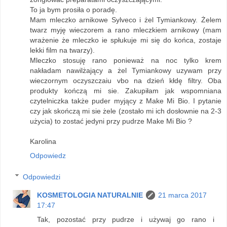
To ja bym prosiła o poradę.
Mam mleczko arnikowe Sylveco i żel Tymiankowy. Żelem
twarz myję wieczorem a rano mleczkiem arnikowy (mam
wrażenie że mleczko ie spłukuje mi się do końca, zostaje
lekki film na twarzy).
Mleczko stosuję rano ponieważ na noc tylko krem
nakładam nawilżający a żel Tymiankowy uzywam przy
wieczornym oczyszczaiu vbo na dzień kłdę filtry. Oba
produkty kończą mi sie. Zakupiłam jak wspomniana
czytelniczka także puder myjący z Make Mi Bio. I pytanie
czy jak skończą mi sie żele (zostało mi ich dosłownie na 2-3
użycia) to zostać jedyni przy pudrze Make Mi Bio ?
Karolina
Odpowiedz
Odpowiedzi
KOSMETOLOGIA NATURALNIE
21 marca 2017
17:47
Tak, pozostać przy pudrze i używaj go rano i