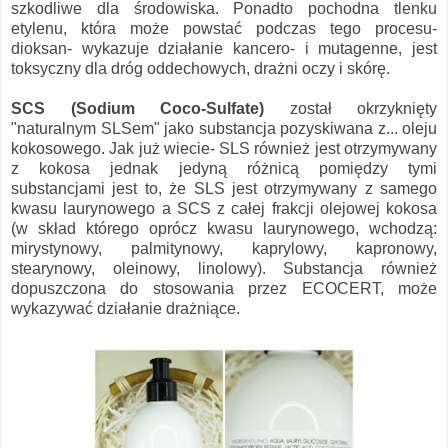
szkodliwe dla środowiska. Ponadto pochodna tlenku
etylenu, która może powstać podczas tego procesu-
dioksan- wykazuje działanie kancero- i mutagenne, jest
toksyczny dla dróg oddechowych, drażni oczy i skórę.
SCS (Sodium Coco-Sulfate)
został okrzyknięty
"naturalnym SLSem" jako substancja pozyskiwana z... oleju
kokosowego. Jak już wiecie- SLS również jest otrzymywany
z kokosa jednak jedyną różnicą pomiędzy tymi
substancjami jest to, że SLS jest otrzymywany z samego
kwasu laurynowego a SCS z całej frakcji olejowej kokosa
(w skład którego oprócz kwasu laurynowego, wchodzą:
mirystynowy, palmitynowy, kaprylowy, kapronowy,
stearynowy, oleinowy, linolowy). Substancja również
dopuszczona do stosowania przez ECOCERT, może
wykazywać działanie drażniące.