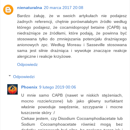
nienaturalna
20 marca 2017 20:08
Bardzo żałuję, że w swoich artykułach nie podajesz
żadnych referencji, chętnie porównałabym źródło według
którego podajesz, że cocamidopropyl betaine (CAPB) są
niedrażniące ze źródłami, które podają, że powinna być
stosowana tylko do zmniejszania potencjału drażniącego
anionowych zpc. Według Moreau i Sasseville stosowana
sama jest silnie drażniąca i wywołuje znaczące reakcje
alergiczne i reakcje krzyżowe.
Odpowiedz
Odpowiedzi
Phoenix
9 lutego 2019 00:06
U mnie samo CAPB (nawet w niskich stężeniach,
mocno rozcieńczone) lub jako główny surfaktant
właśnie powoduje swędzenie, szczypanie i mocne
łuszczenie skóry :/
Ciekaw jestem, czy Disodium Cocoamphodiacetate lub
Sodium Cocoamphoacetate również mogą bez
dodatku anionowych być silne, bo zarówno twarz jak i