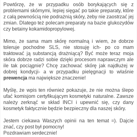
Powtórzę, że w przypadku osób borykających się z
problemami skórnymi, lepiej sięgać po takie preparaty, które
z całą pewnością nie podrażnią skóry, żeby nie zaostrzać jej
zmian. Dlatego też polecam preparaty na bazie glukozydów
czy betainy kokamidopropylowej.
Mimo, że sama mam skórę normalną i wiem, że dobrze
toleruje pochodne SLS, nie stosuję ich- po co mam
traktować ją substancją drażniącą? Być może teraz moja
skóra dobrze radzi sobie dzięki procesom naprawczym ale
ile tak pociągnie? Chcę zachować skórę jak najdłużej w
dobrej kondycji- a w przypadku pielęgnacji to właśnie
prewencja
ma największe znaczenie!
Myślę, że wpis ten również pokazuje, że nie można ślepo
ufać komisjom certyfikującym kosmetyki naturalne. Zawsze
należy zerknąć w skład INCI i upewnić się, czy dany
kosmetyk faktycznie będzie bezpieczny dla naszej skóry.
Jestem ciekawa Waszych opinii na ten temat =). Dajcie
znać, czy post był pomocny!
Pozdrawiam serdecznie!