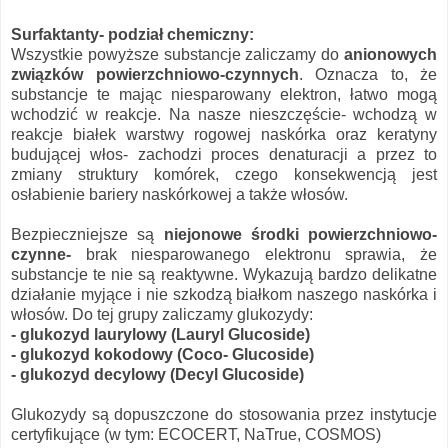
Surfaktanty- podział chemiczny:
Wszystkie powyższe substancje zaliczamy do
anionowych
związków powierzchniowo-czynnych
. Oznacza to, że
substancje te mając niesparowany elektron, łatwo mogą
wchodzić w reakcje. Na nasze nieszczęście- wchodzą w
reakcje białek warstwy rogowej naskórka oraz keratyny
budującej włos- zachodzi proces denaturacji a przez to
zmiany struktury komórek, czego konsekwencją jest
osłabienie bariery naskórkowej a także włosów.
Bezpieczniejsze są
niejonowe środki powierzchniowo-
czynne-
brak niesparowanego elektronu sprawia, że
substancje te nie są reaktywne. Wykazują bardzo delikatne
działanie myjące i nie szkodzą białkom naszego naskórka i
włosów. Do tej grupy zaliczamy glukozydy:
- glukozyd laurylowy (Lauryl Glucoside)
- glukozyd kokodowy (Coco- Glucoside)
- glukozyd decylowy (Decyl Glucoside)
Glukozydy są dopuszczone do stosowania przez instytucje
certyfikujące (w tym: ECOCERT, NaTrue, COSMOS)