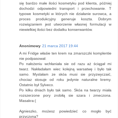
się bardzo małe ilości kosmetyku pod klienta, później
dochodzi odpowiedni transport i przechowanie. T
typowe kosmetyki w których nie działanie surowca, a
proces produkcyjny generuje koszta. Dobrym
rozwiązaniem jest utworzenie własnej formulacji w
niewielkiej ilości bez dodatku konserwantów.
Anonimowy
21 marca 2017 19:44
A mi Fridge właśie ten krem na zmarszczki komplentie
nie podpasował.
Po nałożeniu wchłaniała sie od razu aż ściągał mi
twarz. Nakładałam wiec kolejną warsatwę i było tak
samo. Myslałam ze skóa musi sie przyzwyczaić,
chociaz stosuje od roku jedynie naturalne kremy.
Ostatnio był Sylveco.
Po kilku dniach było tak samo. Skóa na twarzy miała
rozszerzone pory zrobiłą sie szara i zmeczona.
Masakra:(
Agnieszko, możesz powiedzieć co mogło być
przyczyną?