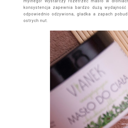
mylnego! Wystarczy rozetrzeć masło w dłoniach
konsystencja zapewnia bardzo dużą wydajność 
odpowiednio odżywiona, gładka a zapach pobudza
ostrych nut.