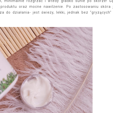
, minimalnie rozgrzać i wtedy gładko sunie po skórze! G
produktu oraz mocne nawilżenie. Po zastosowaniu skóra 
 do działania- jest świeży, lekki, jednak bez "gryzących"