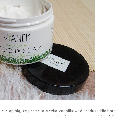
ę z opinią, że przez to ciężko zaaplikować produkt. Nic bard