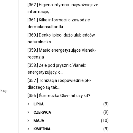
[362.] Higiena intymna- najważniejsze
informacje, ...
[361.] Kilka informacji o zawodzie
dermokonsultantki
[360.] Denko lipiec- dużo ulubieńców,
naturalne ko...
[359.] Masło energetyzujące Vianek-
recenzja
[358.] Żele pod prysznic Vianek:
energetyzujący, o...
[357.] Tonizacja i odpowiednie pH-
dlaczego są tak...
kcji
[356.] Ściereczka Glov- hit czy kit?
►
(9)
LIPCA
►
(9)
CZERWCA
►
(10)
MAJA
►
(9)
KWIETNIA