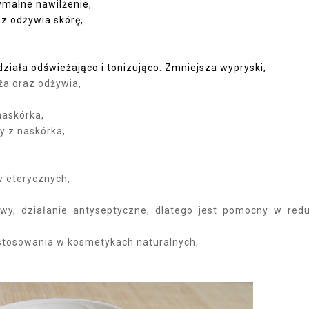
ymalne nawilżenie,
az odżywia skórę,
, działa odświeżająco i tonizująco. Zmniejsza wypryski,
eża oraz odżywia,
naskórka,
y z naskórka,
w eterycznych,
owy, działanie antyseptyczne, dlatego jest pomocny w redu
stosowania w kosmetykach naturalnych,