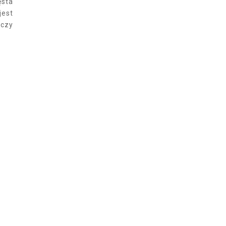
ęsta
jest
 czy