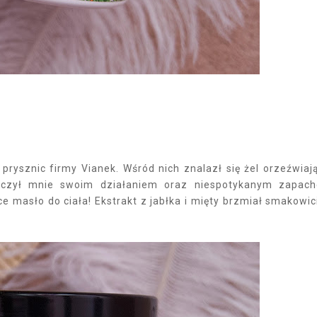
ysznic firmy Vianek. Wśród nich znalazł się żel orzeźwiaj
koczył mnie swoim działaniem oraz niespotykanym zapac
masło do ciała! Ekstrakt z jabłka i mięty brzmiał smakowic