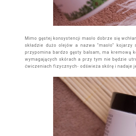
Mimo gęstej konsystencji masło dobrze się wchłan
składzie dużo olejów a nazwa "masło" kojarzy s
przypomina bardzo gęsty balsam, ma kremową kon
wymagających skórach a przy tym nie będzie utru
ćwiczeniach fizycznych- odświeża skórę i nadaje je