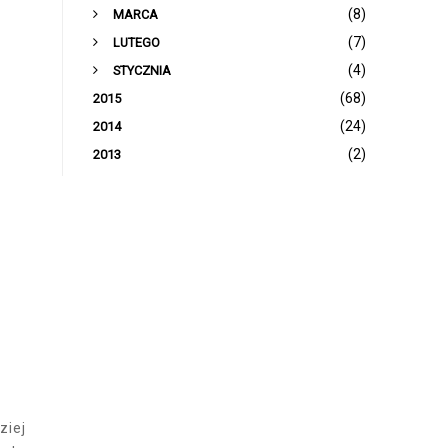
►
(8)
MARCA
►
(7)
LUTEGO
►
(4)
STYCZNIA
(68)
2015
(24)
2014
(2)
2013
ziej