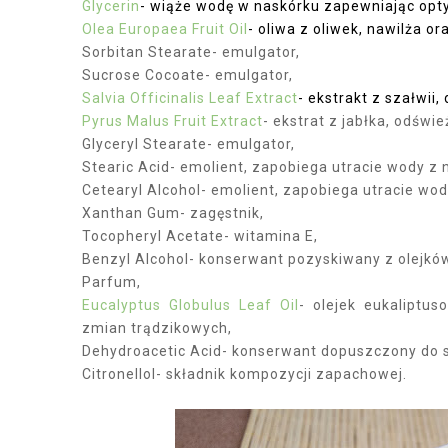
Glycerin
- wiąże wodę w naskórku zapewniając opt
Olea Europaea Fruit Oil
- oliwa z oliwek, nawilża or
Sorbitan Stearate- emulgator,
Sucrose Cocoate- emulgator,
Salvia Officinalis Leaf Extract
- ekstrakt z szałwii
Pyrus Malus Fruit Extract
- ekstrat z jabłka, odświ
Glyceryl Stearate- emulgator,
Stearic Acid- emolient, zapobiega utracie wody z 
Cetearyl Alcohol- emolient, zapobiega utracie wod
Xanthan Gum- zagęstnik,
Tocopheryl Acetate- witamina E,
Benzyl Alcohol- konserwant pozyskiwany z olejkó
Parfum,
Eucalyptus Globulus Leaf Oil
- olejek eukaliptus
zmian trądzikowych,
Dehydroacetic Acid- konserwant dopuszczony do 
Citronellol- składnik kompozycji zapachowej.