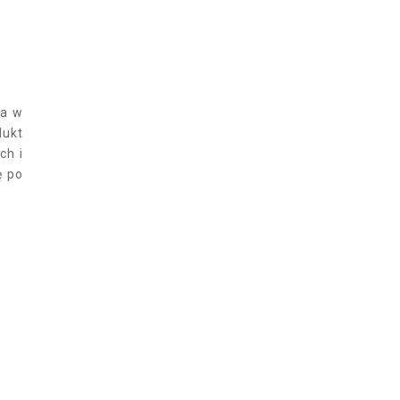
da w
dukt
ch i
ę po