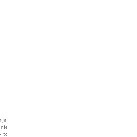
ija!
 nie
- to