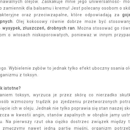
znawalnych olejów. Zaskakuje mnie jego uniwersalność- m
ko zamiennik dla balsamu i kremu! Jest polecany osobom o sk
akteryjne oraz przeciwzapalne, które odpowiadają za
goj
ępnych
. Olej kokosowy równie dobrze może być stosowa
h-
wysypek, złuszczeń, drobnych ran
. Można stosować go rów
bom o włosach niskoporowatych, ponieważ w innym przypa
go. Wybielenie zębów to jednak tylko efekt uboczny ssania ol
rganizmu z toksyn.
k istotne?
aniem toksyn, wyrzuca je przez skórę co nierzadko skut
 osób wzmożony trądzik po zjedzeniu przetworzonych potr
cie ich w oleju. Jednak nie tylko poprawia się stan naszej sk
cza w kwestii angin, stanów zapalnych w obrębie jamy ustn
u. Na pierwszy rzut oka ciężko dostrzec związek między 
i zmęczymy nawet jedną partię mięśni, organizm potrze