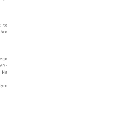
t to
tóra
iego
AMY-
. Na
 tym