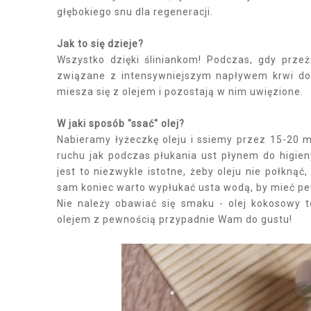
głębokiego snu dla regeneracji.
Jak to się dzieje?
Wszystko dzięki śliniankom! Podczas, gdy przeż
związane z intensywniejszym napływem krwi do ty
miesza się z olejem i pozostają w nim uwięzione.
W jaki sposób "ssać" olej?
Nabieramy łyżeczkę oleju i ssiemy przez 15-20 
ruchu jak podczas płukania ust płynem do higie
jest to niezwykle istotne, żeby oleju nie połkn
sam koniec warto wypłukać usta wodą, by mieć pew
Nie należy obawiać się smaku - olej kokosowy to
olejem z pewnością przypadnie Wam do gustu!