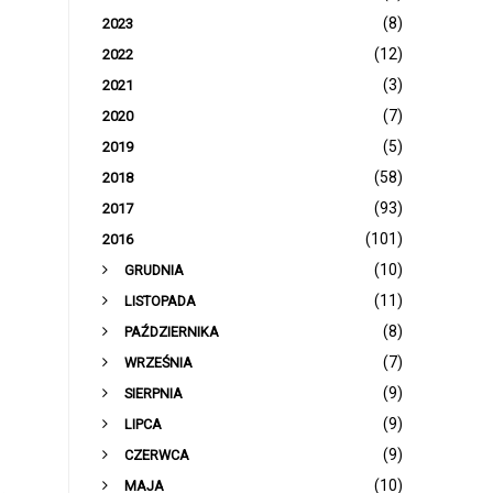
(8)
2023
(12)
2022
(3)
2021
(7)
2020
(5)
2019
(58)
2018
(93)
2017
(101)
2016
►
(10)
GRUDNIA
►
(11)
LISTOPADA
►
(8)
PAŹDZIERNIKA
►
(7)
WRZEŚNIA
►
(9)
SIERPNIA
►
(9)
LIPCA
►
(9)
CZERWCA
►
(10)
MAJA