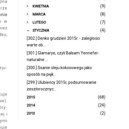
ożna
►
(9)
KWIETNIA
órze
►
(8)
MARCA
enie
ny w
►
(7)
LUTEGO
nież
▼
(4)
STYCZNIA
dku,
[302.] Denko grudzień 2015r. - zaległości
warte ob...
[301.] Glamarye, czyli Balsam Yennefer-
naturalne ...
eju-
[300.] Ssanie oleju kokosowego jako
sposób na pięk...
[299.] Ulubieńcy 2015r, podsumowanie
zeszłorocznyc...
kuje
(68)
2015
aw).
(24)
2014
óry-
(2)
2013
ej i
tymi
buje