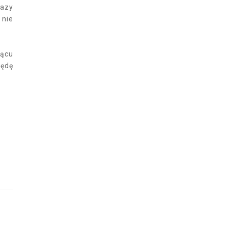
razy
 nie
iącu
będę