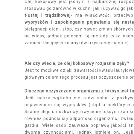
Olej kokosowy jest jednym z najbardziej rozpo
stosować go zarówno w kuchni jak i używać go ja
tłustej i trądzikowej
- ma właściwości przeciwb
wyprysków i zapobieganie pojawianiu się nast
pielęgnacji dłoni, stóp, czy nawet zmian skórnyc
na włosy, jednak polecam tę metodę tylko oso
zamiast lśniących kosmyków uzyskamy siano =).
Ale czy wiecie, że olej kokosowy rozjaśnia zęby?
Jest to możliwe dzięki zawartości kwasu laurylowe
głównym celem tego procesu jest oczyszczenie o
Dlaczego oczyszczenie organizmu z toksyn jest ta
Jeśli nasza wątroba nie radzi sobie z pozbyw
pojawieniem się wyprysków (stąd u niektórych
Ssanie oleju umożliwi wychwycenie toksyn i zamknię
również podnosi się odporność organizmu, zwłasz
gardła. Wiele osób zauważa poprawę jakości sn
dwoma czynnościami, jednak istnieje on. Jeśl