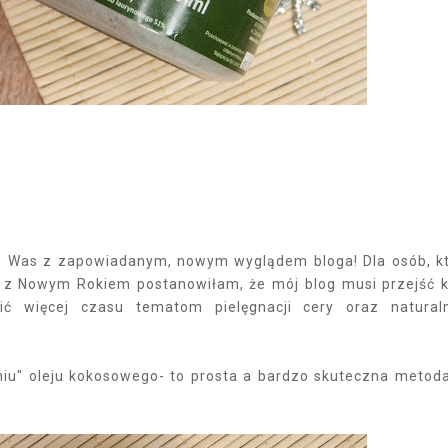
do Was z zapowiadanym, nowym wyglądem bloga! Dla osób, k
z z Nowym Rokiem postanowiłam, że mój blog musi przejść k
ć więcej czasu tematom pielęgnacji cery oraz natura
niu" oleju kokosowego- to prosta a bardzo skuteczna metod