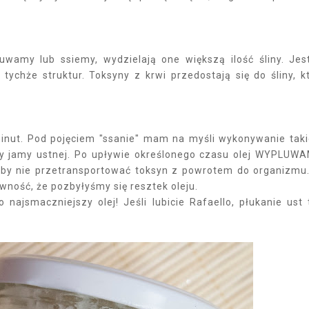
uwamy lub ssiemy, wydzielają one większą ilość śliny. Jes
chże struktur. Toksyny z krwi przedostają się do śliny, k
minut. Pod pojęciem "ssanie" mam na myśli wykonywanie tak
ny jamy ustnej. Po upływie określonego czasu olej WYPLUW
ąć, by nie przetransportować toksyn z powrotem do organizmu
ność, że pozbyłyśmy się resztek oleju.
 najsmaczniejszy olej! Jeśli lubicie Rafaello, płukanie ust