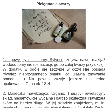
Pielęgnacja twarzy:
1. Lipowy płyn micelarny, Sylveco
- zmywa nawet makijaż
wodoodporny nie rozmazując go po całej twarzy przy okazji.
W dodatku w ogóle nie szczypie w oczy! Nie posiada
również nieprzyjemnego smaku, co ułatwia zmywanie
pomadek ;) Na pewno zużyję jeszcze nie jedno
opakowanie. Cena ok. 18 zł.
2. Maseczka nawilżająca, Organic Therapy
- rewelacyjny
skład, niesamowicie wydajna i bardzo skuteczna! Nawilżała
skórę na bardzo długo! W jej składzie znajdziemy m. in.
masło shea oraz aloes, nic więc dziwnego, że działa. Po jej