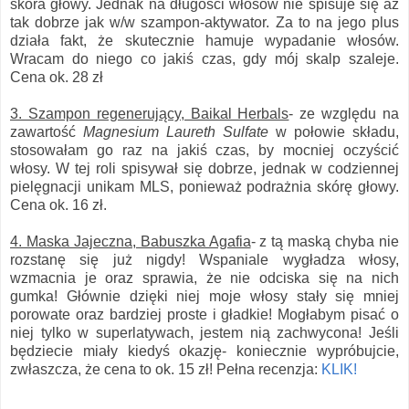
skóra głowy. Jednak na długości włosów nie spisuje się aż
tak dobrze jak w/w szampon-aktywator. Za to na jego plus
działa fakt, że skutecznie hamuje wypadanie włosów.
Wracam do niego co jakiś czas, gdy mój skalp szaleje.
Cena ok. 28 zł
3. Szampon regenerujący, Baikal Herbals
- ze względu na
zawartość
Magnesium Laureth Sulfate
w połowie składu,
stosowałam go raz na jakiś czas, by mocniej oczyścić
włosy. W tej roli spisywał się dobrze, jednak w codziennej
pielęgnacji unikam MLS, ponieważ podrażnia skórę głowy.
Cena ok. 16 zł.
4. Maska Jajeczna, Babuszka Agafia
- z tą maską chyba nie
rozstanę się już nigdy! Wspaniale wygładza włosy,
wzmacnia je oraz sprawia, że nie odciska się na nich
gumka! Głównie dzięki niej moje włosy stały się mniej
porowate oraz bardziej proste i gładkie! Mogłabym pisać o
niej tylko w superlatywach, jestem nią zachwycona! Jeśli
będziecie miały kiedyś okazję- koniecznie wypróbujcie,
zwłaszcza, że cena to ok. 15 zł! Pełna recenzja:
KLIK!