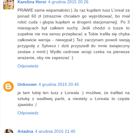
Karolina Horsi
4 grudnia 2015 20:26
PRAWIE same wspaniałości:) Ja raz kupiłam tusz L'oreal za
ponad 60 zł (strasznie chciałam go wypróbować, bo miał
robić cuda i głupia kupiłam w drogerii stacjonarnej). Po 3
miesiącach był całkiem suchy. Jeśli chodzi o tusze to
zupełnie nie ma sensu przepłacać a Tobie trafiła się chyba
całkowicie wersja - niewypał:) Też zaczynam powoli swoją
przygodę z Sylveco i dziś przyszedł do mnie świąteczny
zestaw z minti:) Mydło cedrowe wciąż czeka na pierwsze
wrażenie, oby nie zapeszać :)
Odpowiedz
Unknown
4 grudnia 2015 20:45
ja tam lubię ten tusz z Loreala :) możliwe, że trafiłaś na
sztukę z wadliwej partii, a niestety u Loreala to częste
zjawisko ;/
Odpowiedz
Ariadna
4 grudnia 2015 21:45