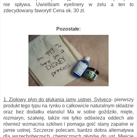
nie spływa. Uwielbiam eyelinery w żelu a ten to
zdecydowany faworyt! Cena ok. 30 zł.
Pozostałe:
1. Ziołowy płyn do płukania jamy ustnej, Sylveco
- pierwszy
produkt tego typu na rynku o całkowicie naturalnym składzie
oraz bez dodatku etanolu! Ma w sobie goździki, mięte,
rozmaryn, szałwię, także nie tylko odświeża oddech ale
również wzmacnia szkliwo i pomaga goić stany zapalne w
jamie ustnej. Szczerze polecam, bardzo dobra alternatywa
dla wszechobecnych, chemicznych płynów do ust. Miejcie