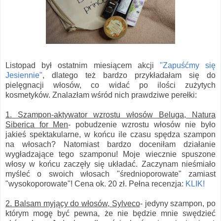
Listopad był ostatnim miesiącem akcji
"Zapuśćmy się
Jesiennie"
, dlatego też bardzo przykładałam się do
pielęgnacji włosów, co widać po ilości zużytych
kosmetyków. Znalazłam wśród nich prawdziwe perełki:
1. Szampon-aktywator wzrostu włosów Beluga, Natura
Siberica for Men
- pobudzenie wzrostu włosów nie było
jakieś spektakularne, w końcu ile czasu spędza szampon
na włosach? Natomiast bardzo doceniłam działanie
wygładzające tego szamponu! Moje wiecznie spuszone
włosy w końcu zaczęły się układać. Zaczynam nieśmiało
myśleć o swoich włosach "średnioporowate" zamiast
"wysokoporowate"! Cena ok. 20 zł. Pełna recenzja:
KLIK!
2. Balsam myjący do włosów, Sylveco
- jedyny szampon, po
którym mogę być pewna, że nie będzie mnie swędzieć