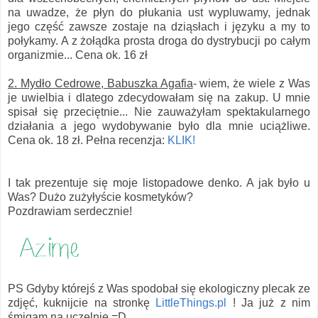
na uwadze, że płyn do płukania ust wypluwamy, jednak
jego część zawsze zostaje na dziąsłach i języku a my to
połykamy. A z żołądka prosta droga do dystrybucji po całym
organizmie... Cena ok. 16 zł
2. Mydło Cedrowe, Babuszka Agafia
- wiem, że wiele z Was
je uwielbia i dlatego zdecydowałam się na zakup. U mnie
spisał się przeciętnie... Nie zauważyłam spektakularnego
działania a jego wydobywanie było dla mnie uciążliwe.
Cena ok. 18 zł. Pełna recenzja:
KLIK!
I tak prezentuje się moje listopadowe denko. A jak było u
Was? Dużo zużyłyście kosmetyków?
Pozdrawiam serdecznie!
PS Gdyby którejś z Was spodobał się ekologiczny plecak ze
zdjęć, kuknijcie na stronkę
LittleThings.pl
! Ja już z nim
śmigam na uczelnię =D