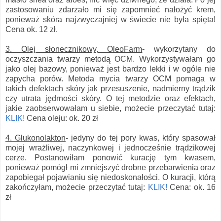
zastosowaniu zdarzało mi się zapomnieć nałożyć krem,
ponieważ skóra najzwyczajniej w świecie nie była spięta!
Cena ok. 12 zł.
3. Olej słonecznikowy, OleoFarm
- wykorzytany do
oczyszczania twarzy metodą OCM. Wykorzystywałam go
jako olej bazowy, ponieważ jest bardzo lekki i w ogóle nie
zapycha porów. Metoda mycia twarzy OCM pomaga w
takich defektach skóry jak przesuszenie, nadmierny trądzik
czy utrata jędrności skóry. O tej metodzie oraz efektach,
jakie zaobserwowałam u siebie, możecie przeczytać tutaj:
KLIK!
Cena oleju: ok. 20 zł
4. Glukonolakton
- jedyny do tej pory kwas, który spasował
mojej wrażliwej, naczynkowej i jednocześnie trądzikowej
cerze. Postanowiłam ponowić kurację tym kwasem,
ponieważ pomógł mi zmniejszyć drobne przebarwienia oraz
zapobiegał pojawianiu się niedoskonałości. O kuracji, którą
zakończyłam, możecie przeczytać tutaj:
KLIK!
Cena: ok. 16
zł