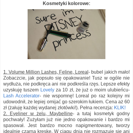
Kosmetyki kolorowe:
1. Volume Million Lashes, Feline, Loreal
- bubel jakich mało!
Zobaczcie, jak popsuło się opakowanie! Tusz w ogóle nie
wydłuża, nie podkręca ani nie podkreśla rzęs. Lepsze efekty
uzyskuję tuszem
Lovely
za 10 zł, że już o moim ulubieńcu-
Lash Accelerator
- nie wspomnę! Loreal po raz kolejny mi
udowodnił, że lepiej omijać go szerokim łukiem. Cena aż 60
zł (żałuję każdej wydanej złotówki!). Pełna recenzja:
KLIK!
2. Eyeliner w żelu, Maybelline
- a tutaj kosmetyk godny
pochwały! Zużyłam już nie jedno opakowanie i bardzo mi
spasował. Jest bardzo mocno napigmentowany, tworzy
idealnie czarną kreskę. W ciągu dnia nie rozmazuje się ani