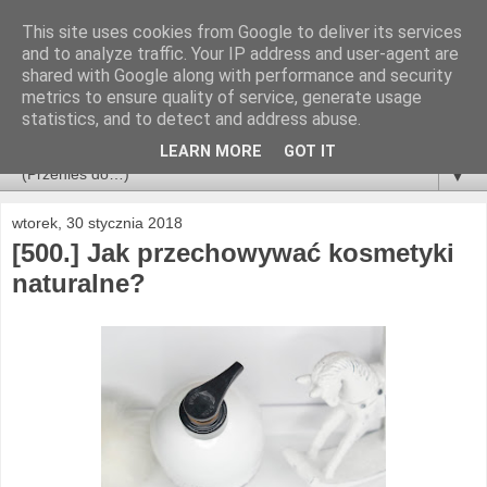
This site uses cookies from Google to deliver its services
and to analyze traffic. Your IP address and user-agent are
shared with Google along with performance and security
metrics to ensure quality of service, generate usage
statistics, and to detect and address abuse.
LEARN MORE
GOT IT
▼
wtorek, 30 stycznia 2018
[500.] Jak przechowywać kosmetyki
naturalne?