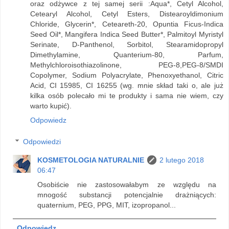
oraz odżywce z tej samej serii :Aqua*, Cetyl Alcohol,
Cetearyl Alcohol, Cetyl Esters, Distearoyldimonium
Chloride, Glycerin*, Ceteareth-20, Opuntia Ficus-Indica
Seed Oil*, Mangifera Indica Seed Butter*, Palmitoyl Myristyl
Serinate, D-Panthenol, Sorbitol, Stearamidopropyl
Dimethylamine, Quanterium-80, Parfum,
Methylchloroisothiazolinone, PEG-8,PEG-8/SMDI
Copolymer, Sodium Polyacrylate, Phenoxyethanol, Citric
Acid, CI 15985, CI 16255 (wg. mnie skład taki o, ale już
kilka osób polecało mi te produkty i sama nie wiem, czy
warto kupić).
Odpowiedz
Odpowiedzi
KOSMETOLOGIA NATURALNIE
2 lutego 2018
06:47
Osobiście nie zastosowałabym ze względu na
mnogość substancji potencjalnie drażniących:
quaternium, PEG, PPG, MIT, izopropanol...
Odpowiedz