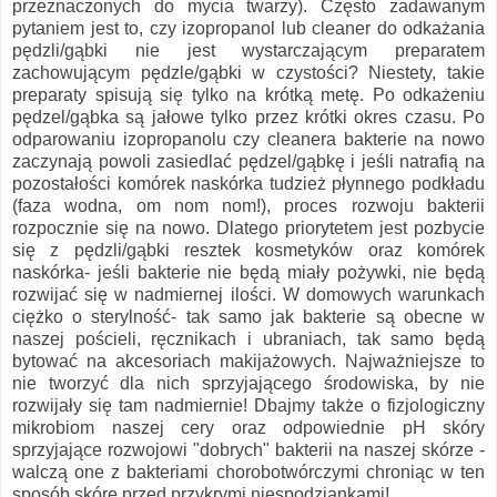
przeznaczonych do mycia twarzy). Często zadawanym
pytaniem jest to, czy izopropanol lub cleaner do odkażania
pędzli/gąbki nie jest wystarczającym preparatem
zachowującym pędzle/gąbki w czystości? Niestety, takie
preparaty spisują się tylko na krótką metę. Po odkażeniu
pędzel/gąbka są jałowe tylko przez krótki okres czasu. Po
odparowaniu izopropanolu czy cleanera bakterie na nowo
zaczynają powoli zasiedlać pędzel/gąbkę i jeśli natrafią na
pozostałości komórek naskórka tudzież płynnego podkładu
(faza wodna, om nom nom!), proces rozwoju bakterii
rozpocznie się na nowo. Dlatego priorytetem jest pozbycie
się z pędzli/gąbki resztek kosmetyków oraz komórek
naskórka- jeśli bakterie nie będą miały pożywki, nie będą
rozwijać się w nadmiernej ilości. W domowych warunkach
ciężko o sterylność- tak samo jak bakterie są obecne w
naszej pościeli, ręcznikach i ubraniach, tak samo będą
bytować na akcesoriach makijażowych. Najważniejsze to
nie tworzyć dla nich sprzyjającego środowiska, by nie
rozwijały się tam nadmiernie! Dbajmy także o fizjologiczny
mikrobiom naszej cery oraz odpowiednie pH skóry
sprzyjające rozwojowi "dobrych" bakterii na naszej skórze -
walczą one z bakteriami chorobotwórczymi chroniąc w ten
sposób skórę przed przykrymi niespodziankami!