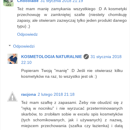
Chocolade
31 stycznia 2018 21:19
Też mam manię zamykania wszystkiego :D A kosmetyki
przechowuję w zamkniętej szafie (niestety chomikuję
zapasy, ale otwieram zazwyczaj tylko jeden produkt danego
typu) ;)
Odpowiedz
Odpowiedzi
KOSMETOLOGIA NATURALNIE
31 stycznia 2018
22:10
Popieram Twoją "manię" :D Jeśli nie otwierasz kilku
kosmetyków na raz, to wszystko jest ok :)
racjona
2 lutego 2018 21:18
Też mam szafkę z zapasami. Żeby nie obudzić się z
"ręką w nocniku" i nie wyrzucać przeterminowanych
skarbów, to zrobiłam sobie w excelu spis kosmetyków
(tych schomikowanych, jak i używanych) z nazwą,
miejscem przechowania (szafka czy łazienka) i datą