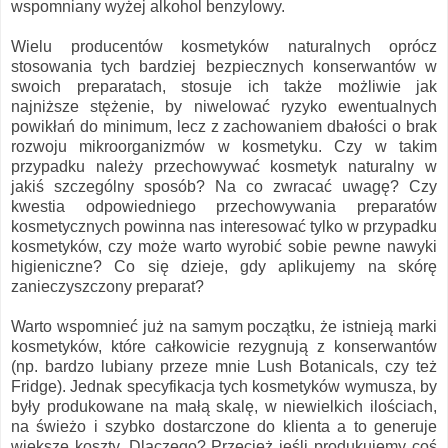
wspomniany wyżej alkohol benzylowy.
Wielu producentów kosmetyków naturalnych oprócz
stosowania tych bardziej bezpiecznych konserwantów w
swoich preparatach, stosuje ich także możliwie jak
najniższe stężenie, by niwelować ryzyko ewentualnych
powikłań do minimum, lecz z zachowaniem dbałości o brak
rozwoju mikroorganizmów w kosmetyku. Czy w takim
przypadku należy przechowywać kosmetyk naturalny w
jakiś szczególny sposób? Na co zwracać uwagę? Czy
kwestia odpowiedniego przechowywania preparatów
kosmetycznych powinna nas interesować tylko w przypadku
kosmetyków, czy może warto wyrobić sobie pewne nawyki
higieniczne? Co się dzieje, gdy aplikujemy na skórę
zanieczyszczony preparat?
Warto wspomnieć już na samym początku, że istnieją marki
kosmetyków, które całkowicie rezygnują z konserwantów
(np. bardzo lubiany przeze mnie Lush Botanicals, czy też
Fridge). Jednak specyfikacja tych kosmetyków wymusza, by
były produkowane na małą skalę, w niewielkich ilościach,
na świeżo i szybko dostarczone do klienta a to generuje
większe koszty. Dlaczego? Przecież jeśli produkujemy coś