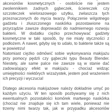
akcesoriów kosmetycznych - osobiście nie jestem
zwolennikiem żadnych gąbeczek, ściereczek czy
szczoteczek wielorazowego użytku, zwłaszcza tych
przeznaczonych do mycia twarzy. Połączenie wilgotnego
gadżetu i złuszczonego naskórka pozostawione na
przyrządzie zawsze doprowadzi do nadmiernego rozwoju
bakterii. W dodatku ciężko przechowywać gadżety
kosmetyczne w taki sposób, by nie miały styczności z
podłożem. A nawet, gdyby się to udało, to bakterie także są
w powietrzu!
Natomiast ciężko odmówić sobie wykonywania makijażu
przy pomocy pędzli czy gąbeczki typu Beauty Blender.
Niestety, ale same palce nie zawsze są w stanie dać
zadowalający efekt w makijażu - chociaż widząc
umiejętności niektórych wizażystek, jestem pod wrażeniem
ich precyzji i wyczucia!
Dlatego akcesoria makijażowe należy dokładnie umyć po
każdym użyciu. W ten sposób pozbywamy się z nich
ewentualnych pozostałości komórek martwego naskórka
(chociaż nie znajduje się ich tam wiele, ponieważ nie
trzemy nimi twarzy tak, jak w przypadku akcesoriów