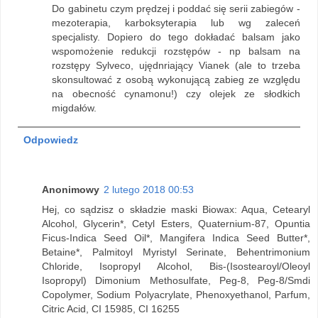
Do gabinetu czym prędzej i poddać się serii zabiegów -
mezoterapia, karboksyterapia lub wg zaleceń
specjalisty. Dopiero do tego dokładać balsam jako
wspomożenie redukcji rozstępów - np balsam na
rozstępy Sylveco, ujędnriający Vianek (ale to trzeba
skonsultować z osobą wykonującą zabieg ze względu
na obecność cynamonu!) czy olejek ze słodkich
migdałów.
Odpowiedz
Anonimowy
2 lutego 2018 00:53
Hej, co sądzisz o składzie maski Biowax: Aqua, Cetearyl
Alcohol, Glycerin*, Cetyl Esters, Quaternium-87, Opuntia
Ficus-Indica Seed Oil*, Mangifera Indica Seed Butter*,
Betaine*, Palmitoyl Myristyl Serinate, Behentrimonium
Chloride, Isopropyl Alcohol, Bis-(Isostearoyl/Oleoyl
Isopropyl) Dimonium Methosulfate, Peg-8, Peg-8/Smdi
Copolymer, Sodium Polyacrylate, Phenoxyethanol, Parfum,
Citric Acid, CI 15985, CI 16255