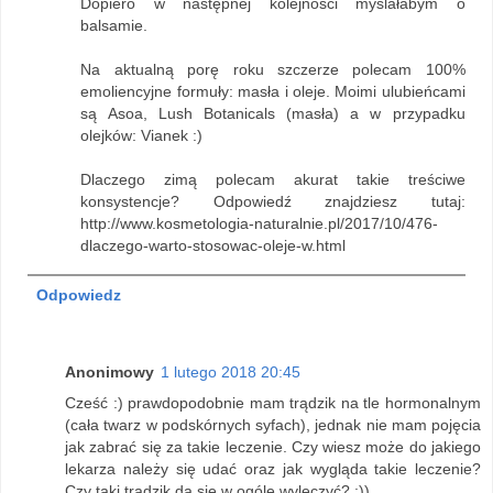
Dopiero w następnej kolejności myślałabym o
balsamie.
Na aktualną porę roku szczerze polecam 100%
emoliencyjne formuły: masła i oleje. Moimi ulubieńcami
są Asoa, Lush Botanicals (masła) a w przypadku
olejków: Vianek :)
Dlaczego zimą polecam akurat takie treściwe
konsystencje? Odpowiedź znajdziesz tutaj:
http://www.kosmetologia-naturalnie.pl/2017/10/476-
dlaczego-warto-stosowac-oleje-w.html
Odpowiedz
Anonimowy
1 lutego 2018 20:45
Cześć :) prawdopodobnie mam trądzik na tle hormonalnym
(cała twarz w podskórnych syfach), jednak nie mam pojęcia
jak zabrać się za takie leczenie. Czy wiesz może do jakiego
lekarza należy się udać oraz jak wygląda takie leczenie?
Czy taki trądzik da się w ogóle wyleczyć? :))