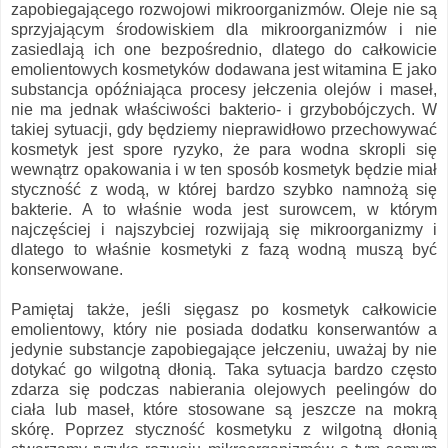
zapobiegającego rozwojowi mikroorganizmów. Oleje nie są
sprzyjającym środowiskiem dla mikroorganizmów i nie
zasiedlają ich one bezpośrednio, dlatego do całkowicie
emolientowych kosmetyków dodawana jest witamina E jako
substancja opóźniająca procesy jełczenia olejów i maseł,
nie ma jednak właściwości bakterio- i grzybobójczych. W
takiej sytuacji, gdy będziemy nieprawidłowo przechowywać
kosmetyk jest spore ryzyko, że para wodna skropli się
wewnątrz opakowania i w ten sposób kosmetyk będzie miał
styczność z wodą, w której bardzo szybko namnożą się
bakterie. A to właśnie woda jest surowcem, w którym
najczęściej i najszybciej rozwijają się mikroorganizmy i
dlatego to właśnie kosmetyki z fazą wodną muszą być
konserwowane.
Pamiętaj także, jeśli sięgasz po kosmetyk całkowicie
emolientowy, który nie posiada dodatku konserwantów a
jedynie substancje zapobiegające jełczeniu, uważaj by nie
dotykać go wilgotną dłonią. Taka sytuacja bardzo często
zdarza się podczas nabierania olejowych peelingów do
ciała lub maseł, które stosowane są jeszcze na mokrą
skórę. Poprzez styczność kosmetyku z wilgotną dłonią