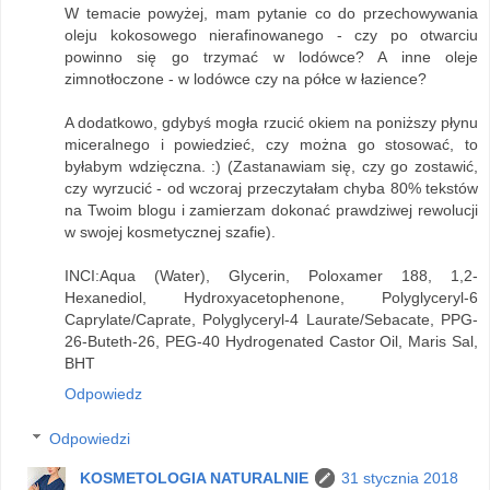
W temacie powyżej, mam pytanie co do przechowywania
oleju kokosowego nierafinowanego - czy po otwarciu
powinno się go trzymać w lodówce? A inne oleje
zimnotłoczone - w lodówce czy na półce w łazience?
A dodatkowo, gdybyś mogła rzucić okiem na poniższy płynu
miceralnego i powiedzieć, czy można go stosować, to
byłabym wdzięczna. :) (Zastanawiam się, czy go zostawić,
czy wyrzucić - od wczoraj przeczytałam chyba 80% tekstów
na Twoim blogu i zamierzam dokonać prawdziwej rewolucji
w swojej kosmetycznej szafie).
INCI:Aqua (Water), Glycerin, Poloxamer 188, 1,2-
Hexanediol, Hydroxyacetophenone, Polyglyceryl-6
Caprylate/Caprate, Polyglyceryl-4 Laurate/Sebacate, PPG-
26-Buteth-26, PEG-40 Hydrogenated Castor Oil, Maris Sal,
BHT
Odpowiedz
Odpowiedzi
KOSMETOLOGIA NATURALNIE
31 stycznia 2018