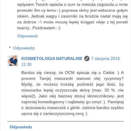
wplywem Twoich wpisów o ocm ta metoda zagoscila u mnie
przeszło 8m-cy temu:-) poprawa skóry jest widoczna gołym
okiem. Jednak wagry i zasorniki na brodzie nadal mają się
za dobrze :-\ może muszę lepiej ściągać oleje z tej poratii
twarzy...Pozdrawiam :-)
Odpowiedz
Odpowiedzi
KOSMETOLOGIA NATURALNIE
7 sierpnia 2016
11:30
Bardzo się cieszę, że OCM spisuje się u Ciebie :) A
procent Twojej mieszanki stanowi olej rycynowy?
Myślę, że możesz troszkę podnieść jego ilość, by
mieszanka lepiej oczyszczała skórę (max. 30 %, nie
więcej!). Jako olej bazowy stosuj słonecznikowy- jest
najmniej komedogenny i najłatwiej go zmyć :). Pamiętaj
o stosowaniu maseczek z glinki- zielona bardzo szybko
upora się z zanieczyszczoną cerą :)
Odpowiedz