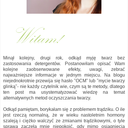
Minął kolejny, drugi rok, odkąd myję twarz bez
zastosowania detergentów. Postanowiłam opisać Wam
kolejne zaobserwowane efekty, uwagi, zebrać
najważniejsze informacje w jednym miejscu. Na blogu
niejednokrotnie przewija się hasło "OCM" lub "mycie twarzy
glinką"- nie każdy czytelnik wie, czym są te metody, dlatego
ten post ma usystematyzować wiedzę na temat
alternatywnych metod oczyszczania twarzy.
Odkąd pamiętam, borykałam się z problemem trądziku. O ile
jest rzeczą normalną, że w wieku nastoletnim hormony
szaleją i ciężko walczyć ze zmianami trądzikowymi, o tyle
sprawa zaczęła mnie niepokoić, gdy mimo osiągnięcia