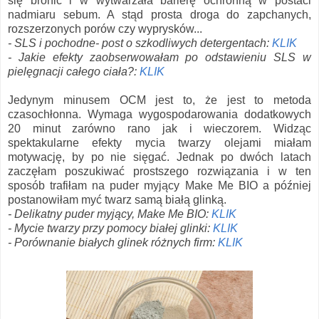
się bronić i w wytwarzała barierę ochronną w postaci
nadmiaru sebum. A stąd prosta droga do zapchanych,
rozszerzonych porów czy wyprysków...
- SLS i pochodne- post o szkodliwych detergentach:
KLIK
- Jakie efekty zaobserwowałam po odstawieniu SLS w
pielęgnacji całego ciała?:
KLIK
Jedynym minusem OCM jest to, że jest to metoda
czasochłonna. Wymaga wygospodarowania dodatkowych
20 minut zarówno rano jak i wieczorem. Widząc
spektakularne efekty mycia twarzy olejami miałam
motywację, by po nie sięgać. Jednak po dwóch latach
zaczęłam poszukiwać prostszego rozwiązania i w ten
sposób trafiłam na puder myjący Make Me BIO a później
postanowiłam myć twarz samą białą glinką.
- Delikatny puder myjący, Make Me BIO:
KLIK
- Mycie twarzy przy pomocy białej glinki:
KLIK
- Porównanie białych glinek różnych firm:
KLIK