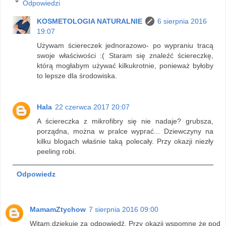
Odpowiedzi
KOSMETOLOGIA NATURALNIE
6 sierpnia 2016
19:07
Używam ściereczek jednorazowo- po wypraniu tracą
swoje właściwości :( Staram się znaleźć ściereczkę,
którą mogłabym używać kilkukrotnie, ponieważ byłoby
to lepsze dla środowiska.
Hala
22 czerwca 2017 20:07
A ściereczka z mikrofibry się nie nadaje? grubsza,
porządna, można w pralce wyprać... Dziewczyny na
kilku blogach właśnie taką polecały. Przy okazji niezły
peeling robi.
Odpowiedz
MamamZtychow
7 sierpnia 2016 09:00
Witam,dziękuję za odpowiedź. Przy okazji wspomnę że pod