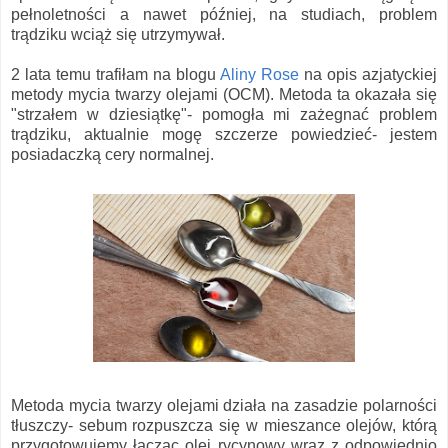
pełnoletności a nawet później, na studiach, problem
trądziku wciąż się utrzymywał.
2 lata temu trafiłam na blogu
Aliny Rose
na opis azjatyckiej
metody mycia twarzy olejami (OCM). Metoda ta okazała się
"strzałem w dziesiątkę"- pomogła mi zażegnać problem
trądziku, aktualnie mogę szczerze powiedzieć- jestem
posiadaczką cery normalnej.
Metoda mycia twarzy olejami działa na zasadzie polarności
tłuszczy- sebum rozpuszcza się w mieszance olejów, którą
przygotowujemy łącząc olej rycynowy wraz z odpowiednio