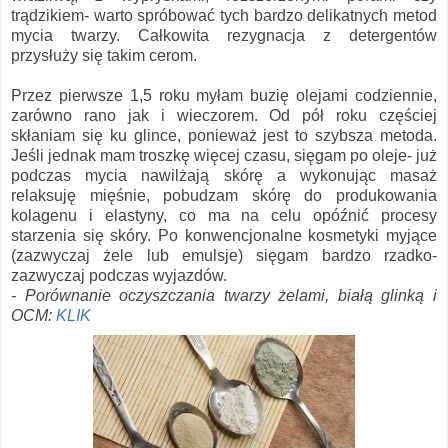
trądzikiem- warto spróbować tych bardzo delikatnych metod
mycia twarzy. Całkowita rezygnacja z detergentów
przysłuży się takim cerom.
Przez pierwsze 1,5 roku myłam buzię olejami codziennie,
zarówno rano jak i wieczorem. Od pół roku częściej
skłaniam się ku glince, ponieważ jest to szybsza metoda.
Jeśli jednak mam troszkę więcej czasu, sięgam po oleje- już
podczas mycia nawilżają skórę a wykonując masaż
relaksuję mięśnie, pobudzam skórę do produkowania
kolagenu i elastyny, co ma na celu opóźnić procesy
starzenia się skóry. Po konwencjonalne kosmetyki myjące
(zazwyczaj żele lub emulsje) sięgam bardzo rzadko-
zazwyczaj podczas wyjazdów.
- Porównanie oczyszczania twarzy żelami, białą glinką i
OCM:
KLIK