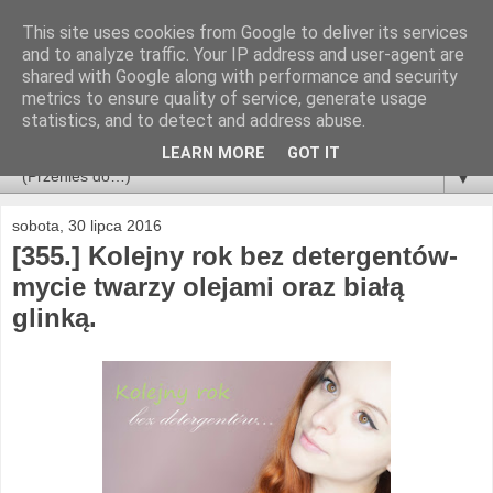
This site uses cookies from Google to deliver its services
and to analyze traffic. Your IP address and user-agent are
shared with Google along with performance and security
metrics to ensure quality of service, generate usage
statistics, and to detect and address abuse.
LEARN MORE
GOT IT
▼
sobota, 30 lipca 2016
[355.] Kolejny rok bez detergentów-
mycie twarzy olejami oraz białą
glinką.