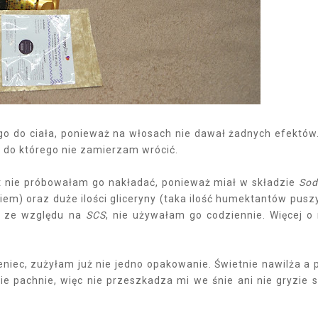
go do ciała, ponieważ na włosach nie dawał żadnych efektów
k, do którego nie zamierzam wrócić.
t nie próbowałam go nakładać, ponieważ miał w składzie
Sod
em) oraz duże ilości gliceryny (taka ilość humektantów pusz
ak ze względu na
SCS
, nie używałam go codziennie. Więcej o
ieniec, zużyłam już nie jedno opakowanie. Świetnie nawilża a 
e pachnie, więc nie przeszkadza mi we śnie ani nie gryzie s