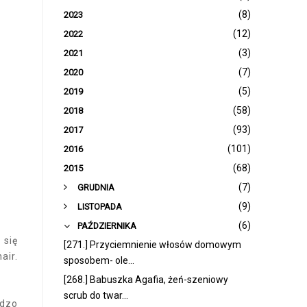
(8)
2023
(12)
2022
(3)
2021
(7)
2020
(5)
2019
(58)
2018
(93)
2017
(101)
2016
(68)
2015
►
(7)
GRUDNIA
►
(9)
LISTOPADA
▼
(6)
PAŹDZIERNIKA
 się
[271.] Przyciemnienie włosów domowym
air.
sposobem- ole...
[268.] Babuszka Agafia, żeń-szeniowy
scrub do twar...
rdzo