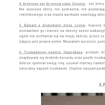
4. Kremowy żel do mycia ciała, Sylveco
- żel, któr
Nie wysusza skóry, nie podrażnia, nie pojawiaj
rokitnikowego oraz masła awokado nawilżają skór
5. Balsam z drobinkami złota, Lirene
- kupiony 
zostawiłam go również na obecny sezon wakacyjny
ogóle nie wchłaniał się na mojej skórze, przez c
zdjęciu jest prawie pełne. Musiałam wyrzucić, po
6. Truskawkowy peeling, HappyBase
- produkt, k
znajdowały się drobinki korundu oraz pestki trus
dobrze spełniał swoją rolę, usuwał martwy naskóre
naturalny zapach truskawek. Chętnie zaopatrzyłab
3. 