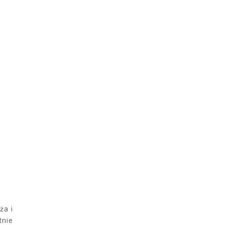
ża i
tnie