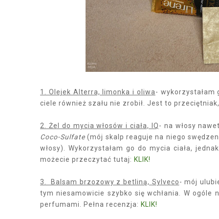
1. Olejek Alterra, limonka i oliwa
- wykorzystałam 
ciele również szału nie zrobił. Jest to przeciętnia
2. Żel do mycia włosów i ciała, IQ
- na włosy nawe
Coco-Sulfate
(mój skalp reaguje na niego swędzeni
włosy). Wykorzystałam go do mycia ciała, jedn
możecie przeczytać tutaj:
KLIK!
3. Balsam brzozowy z betliną, Sylveco
- mój ulub
tym niesamowicie szybko się wchłania. W ogóle ni
perfumami. Pełna recenzja:
KLIK!