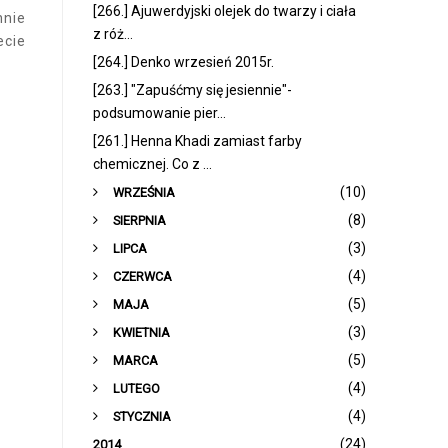
[266.] Ajuwerdyjski olejek do twarzy i ciała
nnie
z róż...
ecie
[264.] Denko wrzesień 2015r.
[263.] "Zapuśćmy się jesiennie"-
podsumowanie pier...
[261.] Henna Khadi zamiast farby
chemicznej. Co z ...
►
(10)
WRZEŚNIA
►
(8)
SIERPNIA
►
(3)
LIPCA
►
(4)
CZERWCA
►
(5)
MAJA
►
(3)
KWIETNIA
►
(5)
MARCA
►
(4)
LUTEGO
►
(4)
STYCZNIA
(24)
2014