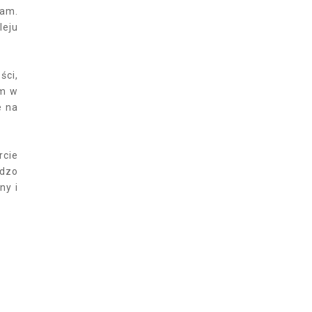
iam.
leju
ści,
am w
e na
rcie
rdzo
ny i