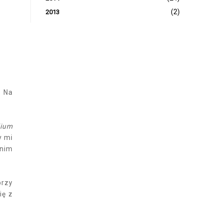
(2)
2013
. Na
ium
y mi
 nim
przy
ię z