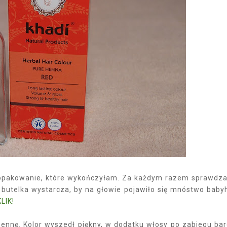
e opakowanie, które wykończyłam. Za każdym razem sprawdza
butelka wystarcza, by na głowie pojawiło się mnóstwo babyh
LIK!
hennę. Kolor wyszedł piękny, w dodatku włosy po zabiegu ba