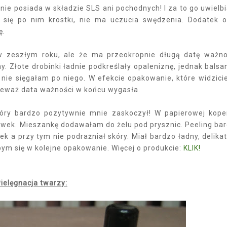
y nie posiada w składzie SLS ani pochodnych! I za to go uwielb
ą się po nim krostki, nie ma uczucia swędzenia. Dodatek o
ę.
w zeszłym roku, ale że ma przeokropnie długą datę ważno
. Złote drobinki ładnie podkreślały opaleniznę, jednak bals
o nie sięgałam po niego. W efekcie opakowanie, które widzici
nieważ data ważności w końcu wygasła.
tóry bardzo pozytywnie mnie zaskoczył! W papierowej kope
kawek. Mieszankę dodawałam do żelu pod prysznic. Peeling ba
k a przy tym nie podrażniał skóry. Miał bardzo ładny, delikat
ym się w kolejne opakowanie. Więcej o produkcie:
KLIK!
Pielęgnacja twarzy: