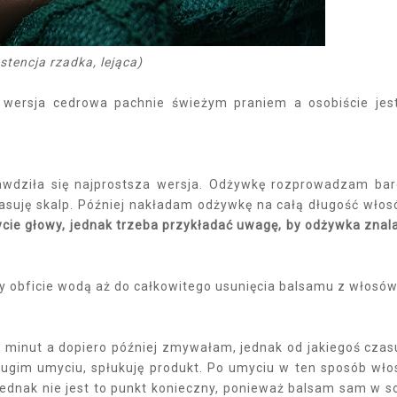
stencja rzadka, lejąca)
 wersja cedrowa pachnie świeżym praniem a osobiście je
prawdziła się najprostsza wersja. Odżywkę rozprowadzam ba
asuję skalp. Później nakładam odżywkę na całą długość włos
ie głowy, jednak trzeba przykładać uwagę, by odżywka znal
obficie wodą aż do całkowitego usunięcia balsamu z włosów
minut a dopiero później zmywałam, jednak od jakiegoś czas
ugim umyciu, spłukuję produkt. Po umyciu w ten sposób wł
jednak nie jest to punkt konieczny, ponieważ balsam sam w s