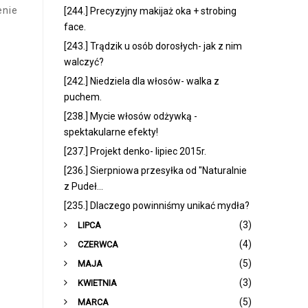
enie
[244.] Precyzyjny makijaż oka + strobing
face.
[243.] Trądzik u osób dorosłych- jak z nim
walczyć?
[242.] Niedziela dla włosów- walka z
puchem.
[238.] Mycie włosów odżywką -
spektakularne efekty!
[237.] Projekt denko- lipiec 2015r.
[236.] Sierpniowa przesyłka od "Naturalnie
z Pudeł...
[235.] Dlaczego powinniśmy unikać mydła?
►
(3)
LIPCA
►
(4)
CZERWCA
►
(5)
MAJA
►
(3)
KWIETNIA
►
(5)
MARCA