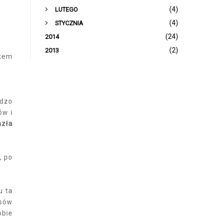
►
(4)
LUTEGO
►
(4)
STYCZNIA
(24)
2014
(2)
2013
stem
rdzo
ów i
azła
, po
u ta
osów
obie