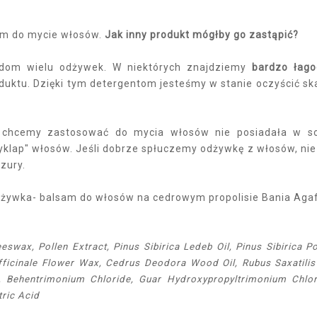
ym do mycie włosów.
Jak inny produkt mógłby go zastąpić?
adom wielu odżywek. W niektórych znajdziemy
bardzo łag
oduktu. Dzięki tym detergentom jesteśmy w stanie oczyścić ska
ą chcemy zastosować do mycia włosów nie posiadała w s
rzyklap" włosów. Jeśli dobrze spłuczemy odżywkę z włosów, ni
zury.
dżywka- balsam do włosów na cedrowym propolisie Bania Agafi
swax, Pollen Extract, Pinus Sibirica Ledeb Oil, Pinus Sibirica Po
fficinale Flower Wax, Cedrus Deodora Wood Oil, Rubus Saxatilis 
er, Behentrimonium Chloride, Guar Hydroxypropyltrimonium Chlor
tric Acid