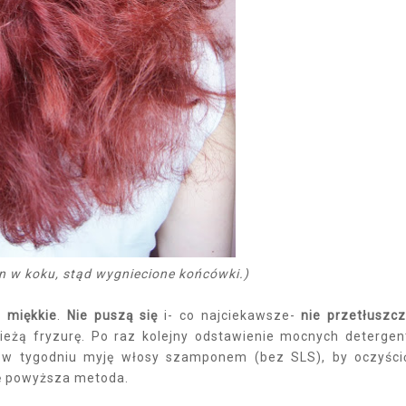
in w koku, stąd wygniecione końcówki.)
i
miękkie
.
Nie puszą się
i- co najciekawsze-
nie przetłuszcz
ieżą fryzurę. Po raz kolejny odstawienie mocnych deterge
az w tygodniu myję włosy szamponem (bez SLS), by oczyści
ię powyższa metoda.