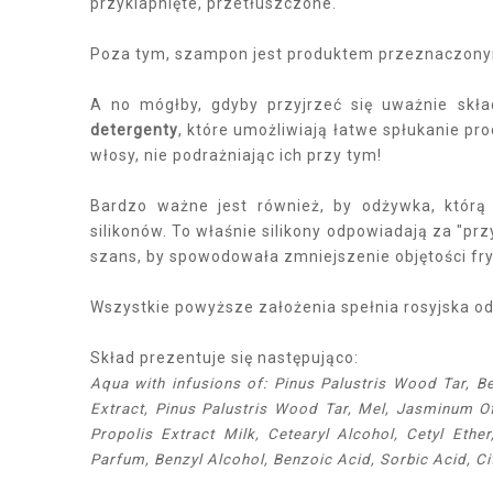
przyklapnięte, przetłuszczone.
Poza tym, szampon jest produktem przeznaczon
A no mógłby, gdyby przyjrzeć się uważnie skł
detergenty
, które umożliwiają łatwe spłukanie pr
włosy, nie podrażniając ich przy tym!
Bardzo ważne jest również, by odżywka, któr
silikonów. To właśnie silikony odpowiadają za "p
szans, by spowodowała zmniejszenie objętości fry
Wszystkie powyższe założenia spełnia rosyjska o
Skład prezentuje się następująco:
Aqua with infusions of: Pinus Palustris Wood Tar, Bee
Extract, Pinus Palustris Wood Tar, Mel, Jasminum O
Propolis Extract Milk, Cetearyl Alcohol, Cetyl Eth
Parfum, Benzyl Alcohol, Benzoic Acid, Sorbic Acid, Ci