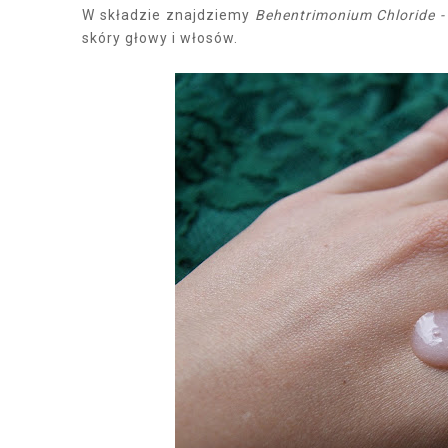
W składzie znajdziemy
Behentrimonium Chloride 
skóry głowy i włosów.