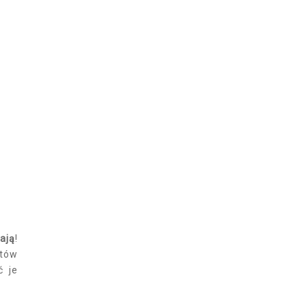
ają
!
ntów
ć je