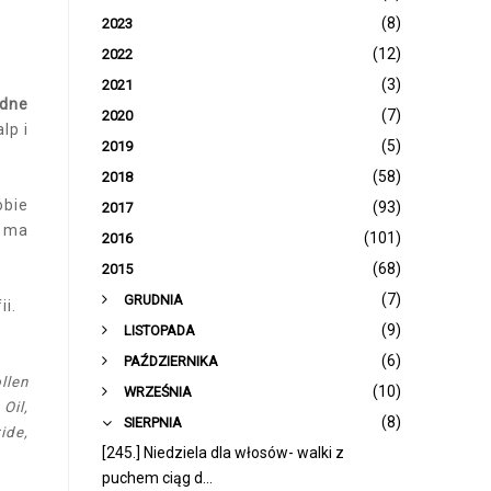
(8)
2023
(12)
2022
(3)
2021
odne
(7)
2020
lp i
(5)
2019
(58)
2018
obie
(93)
2017
e ma
(101)
2016
(68)
2015
►
(7)
GRUDNIA
i.
►
(9)
LISTOPADA
►
(6)
PAŹDZIERNIKA
llen
►
(10)
WRZEŚNIA
Oil,
▼
(8)
SIERPNIA
ide,
[245.] Niedziela dla włosów- walki z
puchem ciąg d...