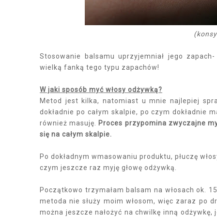
(konsy
Stosowanie balsamu uprzyjemniał jego zapach-
wielką fanką tego typu zapachów!
W jaki sposób myć włosy odżywką?
Metod jest kilka, natomiast u mnie najlepiej s
dokładnie po całym skalpie, po czym dokładnie m
również masuję.
Proces przypomina zwyczajne myc
się na całym skalpie.
Po dokładnym wmasowaniu produktu, płuczę włosy 
czym jeszcze raz myję głowę odżywką.
Początkowo trzymałam balsam na włosach ok. 15 
metoda nie służy moim włosom, więc zaraz po dr
można jeszcze nałożyć na chwilkę inną odżywkę, 